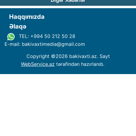
Digər Xəbərlər
Haqqımızda
Əlaqə
TEL: +994 50 212 50 28
E-mail: bakivaxtimedia
@
gmail.com
Copyright ©
2026 bakivaxti.az. Sayt
WebService.az
tərəfindən hazırlanıb.