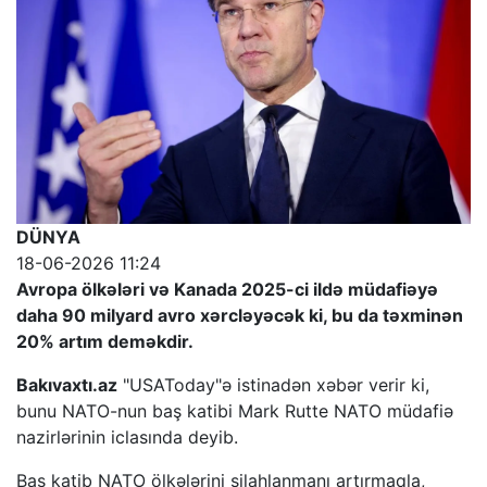
DÜNYA
18-06-2026 11:24
Avropa ölkələri və Kanada 2025-ci ildə müdafiəyə
daha 90 milyard avro xərcləyəcək ki, bu da təxminən
20% artım deməkdir.
Bakıvaxtı.az
"USAToday"ə istinadən xəbər verir ki,
bunu NATO-nun baş katibi Mark Rutte NATO müdafiə
nazirlərinin iclasında deyib.
Baş katib NATO ölkələrini silahlanmanı artırmaqla,