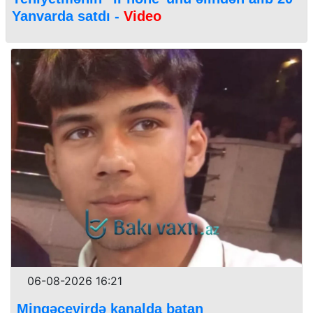
Yanvarda satdı -
Video
06-08-2026 16:21
Mingəçevirdə kanalda batan