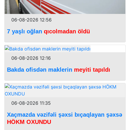
06-08-2026 12:56
7 yaşlı oğlan
qıcolmadan öldü
06-08-2026 12:16
Bakda ofisdən maklerin
meyiti tapıldı
06-08-2026 11:35
Xaçmazda vəzifəli şəxsi bıçaqlayan şəxsə
HÖKM OXUNDU