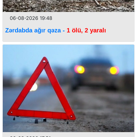
06-08-2026 19:48
Zərdabda ağır qəza -
1 ölü, 2 yaralı