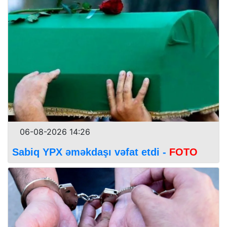
06-08-2026 14:26
Sabiq YPX əməkdaşı vəfat etdi -
FOTO