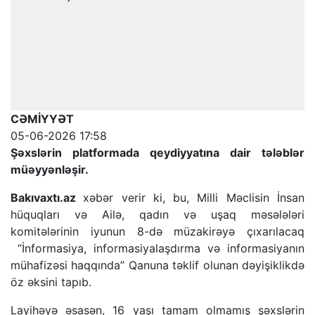
CƏMİYYƏT
05-06-2026 17:58
Şəxslərin platformada qeydiyyatına dair tələblər
müəyyənləşir.
Bakıvaxtı.az
xəbər verir ki, bu, Milli Məclisin İnsan
hüquqları və Ailə, qadın və uşaq məsələləri
komitələrinin iyunun 8-də müzakirəyə çıxarılacaq
“İnformasiya, informasiyalaşdırma və informasiyanın
mühafizəsi haqqında” Qanuna təklif olunan dəyişiklikdə
öz əksini tapıb.
Layihəyə əsasən, 16 yaşı tamam olmamış şəxslərin