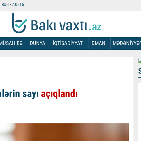
RUB -
2.0816
MÜSAHİBƏ
DÜNYA
İQTİSADİYYAT
İDMAN
MƏDƏNİYYƏ
lərin sayı
açıqlandı