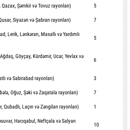
 Qazax, Şəmkir və Tovuz rayonları)
5
sar, Siyəzən və Şabran rayonları)
7
ad, Lerik, Lənkəran, Masallı və Yardımlı
5
 Ağdaş, Göyçay, Kürdəmir, Ucar, Yevlax və
6
tlı və Sabirabad rayonları)
3
ələ, Oğuz, Şəki və Zaqatala rayonları)
7
r, Qubadlı, Laçın və Zəngilan rayonları)
1
ləsuvar, Hacıqabul, Neftçala və Salyan
10