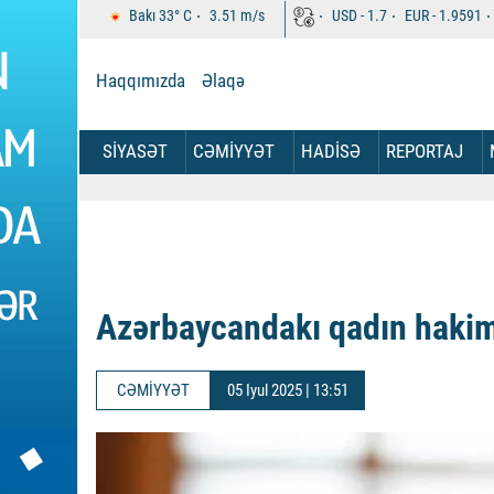
Bakı
33°
C
3.51
m/s
USD -
1.7
EUR -
1.9591
Haqqımızda
Əlaqə
SİYASƏT
CƏMİYYƏT
HADİSƏ
REPORTAJ
Azərbaycandakı qadın hakim
CƏMİYYƏT
05 Iyul 2025 | 13:51