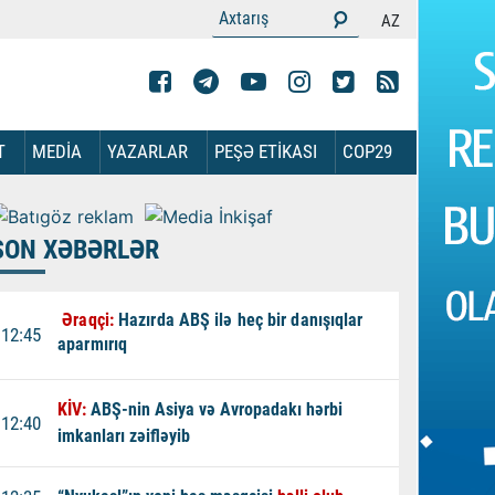
AZ
T
MEDİA
YAZARLAR
PEŞƏ ETİKASI
COP29
SON XƏBƏRLƏR
Əraqçi:
Hazırda ABŞ ilə heç bir danışıqlar
12:45
aparmırıq
KİV:
ABŞ-nin Asiya və Avropadakı hərbi
12:40
imkanları zəifləyib