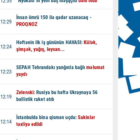
12:35
“Nyukasl”ın yeni baş məşqçisi
bəlli olub
İnsan ömrü 150 ilə qədər uzanacaq -
12:29
PROQNOZ
Həftənin ilk iş gününün HAVASI:
Külək,
12:24
şimşək, yağış, leysan...
SEPAH Tehrandakı yanğınla bağlı
məlumat
12:23
yaydı
Zelenski:
Rusiya bu həftə Ukraynaya 56
12:19
ballistik raket atıb
İstanbulda bina qismən uçdu:
Sakinlər
12:14
təxliyə edildi