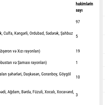
hakimlərin
sayı
97
k, Culfa, Kəngərli, Ordubad, Sədərək, Şahbuz
5
bşeron və Xızı rayonları)
19
Qobustan və Şamaxı rayonları)
1
lan şəhərləri, Daşkəsən, Goranboy, Göygöl
10
ədi, Ağdam, Bərdə, Füzuli, Xocalı, Xocavənd,
3