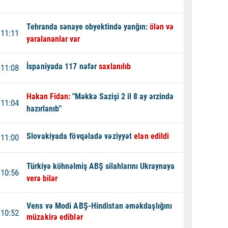
Tehranda sənaye obyektində yanğın:
ölən və
11:11
yaralananlar var
İspaniyada 117 nəfər
saxlanılıb
11:08
Hakan Fidan:
"Məkkə Sazişi 2 il 8 ay ərzində
11:04
hazırlanıb"
Slovakiyada fövqəladə vəziyyət
elan edildi
11:00
Türkiyə köhnəlmiş ABŞ silahlarını Ukraynaya
10:56
verə bilər
Vens və Modi ABŞ-Hindistan əməkdaşlığını
10:52
müzakirə ediblər