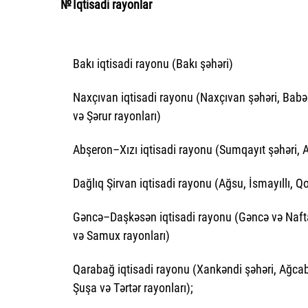
№
İqtisadi rayonlar
Bakı iqtisadi rayonu (Bakı şəhəri)
Naxçıvan iqtisadi rayonu (Naxçıvan şəhəri, Babə
və Şərur rayonları)
Abşeron–Xızı iqtisadi rayonu (Sumqayıt şəhəri, A
Dağlıq Şirvan iqtisadi rayonu (Ağsu, İsmayıllı, 
Gəncə–Daşkəsən iqtisadi rayonu (Gəncə və Nafta
və Samux rayonları)
Qarabağ iqtisadi rayonu (Xankəndi şəhəri, Ağcab
Şuşa və Tərtər rayonları);