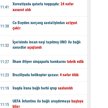
Xorvatiyada qatarla toqquşdu:
24 nəfər
11:41
xəsarət alıb
Co Bayden xərçəng xəstəliyindən
əziyyət
11:38
çəkir
İçərisində insan nəşi tapılmış UNO ilə bağlı
11:32
sənədlər
açıqlandı
11:27
İlham Əliyev sinqapurlu həmkarını
təbrik edib
11:23
Braziliyada helikopter qəzası:
4 nəfər ölüb
11:19
İraqda İrana bağlı hərbi qrup
saxlanıldı
UEFA İnfantino ilə bağlı araşdırmaya
başlaya
11:15
bilər