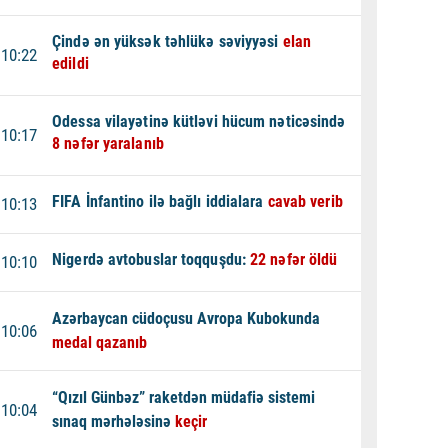
Çində ən yüksək təhlükə səviyyəsi
elan
10:22
edildi
Odessa vilayətinə kütləvi hücum nəticəsində
10:17
8 nəfər yaralanıb
FIFA İnfantino ilə bağlı iddialara
cavab verib
10:13
Nigerdə avtobuslar toqquşdu:
22 nəfər öldü
10:10
Azərbaycan cüdoçusu Avropa Kubokunda
10:06
medal qazanıb
“Qızıl Günbəz” raketdən müdafiə sistemi
10:04
sınaq mərhələsinə
keçir