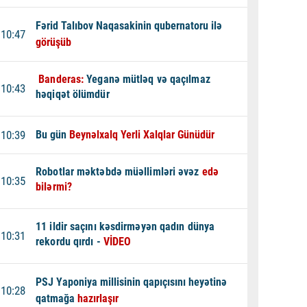
Fərid Talıbov Naqasakinin qubernatoru ilə
10:47
görüşüb
Banderas:
Yeganə mütləq və qaçılmaz
10:43
həqiqət ölümdür
10:39
Bu gün
Beynəlxalq Yerli Xalqlar Günüdür
Robotlar məktəbdə müəllimləri əvəz
edə
10:35
bilərmi?
11 ildir saçını kəsdirməyən qadın dünya
10:31
rekordu qırdı -
VİDEO
PSJ Yaponiya millisinin qapıçısını heyətinə
10:28
qatmağa
hazırlaşır