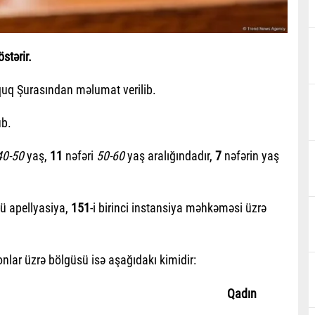
stərir.
uq Şurasından məlumat verilib.
ub.
40-50
yaş,
11
nəfəri
50-60
yaş aralığındadır,
7
nəfərin yaş
-ü apellyasiya,
151
-i birinci instansiya məhkəməsi üzrə
onlar üzrə bölgüsü isə aşağıdakı kimidir:
Qadın