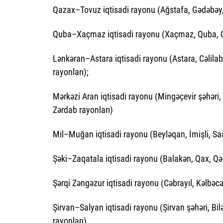
Qazax–Tovuz iqtisadi rayonu (Ağstafa, Gədəbəy,
Quba–Xaçmaz iqtisadi rayonu (Xaçmaz, Quba, Qu
Lənkəran–Astara iqtisadi rayonu (Astara, Cəlilab
rayonları);
Mərkəzi Aran iqtisadi rayonu (Mingəçevir şəhəri,
Zərdab rayonları)
Mil–Muğan iqtisadi rayonu (Beyləqan, İmişli, Saa
Şəki–Zaqatala iqtisadi rayonu (Balakən, Qax, Qəb
Şərqi Zəngəzur iqtisadi rayonu (Cəbrayıl, Kəlbəcə
Şirvan–Salyan iqtisadi rayonu (Şirvan şəhəri, Bi
rayonları).