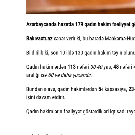
Azərbaycanda hazırda 179 qadın hakim fəaliyyət gö
Bakıvaxtı.az
xəbər verir ki, bu barədə Məhkəmə-Hüq
Bildirilib ki, son 10 ildə 130 qadın hakim təyin olun
Qadın hakimlərdən
113
nəfəri
30-40
yaş,
48
nəfəri
aralığı isə
60 və daha yuxarıdır.
Bundan əlavə, qadın hakimlərdən
5
-i kassasiya,
23
işini davam etdirir.
Qadın hakimlərin fəaliyyət göstərdikləri iqtisadi ray