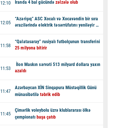
İranda 4 bal gücündə
zəlzələ olub
12:10
“Azərişıq” ASC Xocalı və Xocavəndin bir sıra
12:05
ərazilərində elektrik təsərrüfatını yeniləyir -
VİDEO
“Qalatasaray” rusiyalı futbolçunun transferini
11:58
25 milyona bitirir
İlon Maskın sərvəti 513 milyard dollara yaxın
11:53
azaldı
Azərbaycan XİN Sinqapura Müstəqillik Günü
11:47
münasibətilə
təbrik edib
Çimərlik voleybolu üzrə klublararası ölkə
11:45
çempionatı
başa çatıb