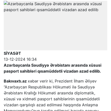
SİYASƏT
13-12-2024 16:34
Azərbaycanla Səudiyyə Ərəbistanı arasında xüsusi
pasport sahibləri qısamüddətli vizadan azad edilib.
Bakıvaxtı.az
xəbər verir ki, Prezident İlham Əliyev
“Azərbaycan Respublikası Hökuməti ilə Səudiyyə
Ərəbistanı Krallığı Hökuməti arasında diplomatik,
xüsusi və xidməti pasport sahiblərinin qısamüddətli
vizadan qarşılıqlı azad edilməsi haqqında Anlaşma
Memorandumu”nun təsdiq edilməsi barədə qanunu