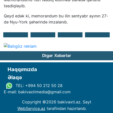
təsdiqləyib.
Qeyd edək ki, memorandum bu ilin sentyabr ayının 27-
də Nyu-York şəhərində imzalanıb.
Digər Xəbərlər
Haqqımızda
Əlaqə
TEL: +994 50 212 50 28
E-mail: bakivaxtimedia
@
gmail.com
Copyright ©
2026 bakivaxti.az. Sayt
WebService.az
tərəfindən hazırlanıb.