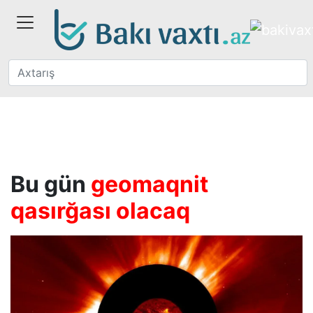
Bu gün
geomaqnit
qasırğası olacaq