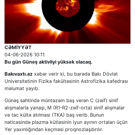
CƏMİYYƏT
04-06-2026 10:11
Bu gün Günəş aktivliyi yüksək olacaq.
Bakıvaxtı.az
xəbər verir ki, bu barədə Bakı Dövlət
Universitetinin Fizika fakültəsinin Astrofizika kafedrası
məlumat yayıb.
Günəş səhtində müntəzəm baş verən C (zəif) sinif
alışmalarla yanaşı, M (R1-R2-zəif-orta) sinif alışmalar
və tac kültə atılması (TKA) baş verib. Bunun
nəticəsində plazma kütləsinin iyun ayının ortaları üçün
Yer yaxınlığından keçməsi proqnozlaşdırılır.