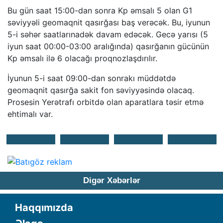
Bu gün saat 15:00-dan sonra Kp əmsalı 5 olan G1
səviyyəli geomaqnit qasırğası baş verəcək. Bu, iyunun
5-i səhər saatlarınadək davam edəcək. Gecə yarısı (5
iyun saat 00:00-03:00 aralığında) qasırğanın gücünün
Kp əmsalı ilə 6 olacağı proqnozlaşdırılır.
İyunun 5-i saat 09:00-dan sonrakı müddətdə
geomaqnit qasırğa sakit fon səviyyəsində olacaq.
Prosesin Yerətrafı orbitdə olan aparatlara təsir etmə
ehtimalı var.
Digər Xəbərlər
Haqqımızda