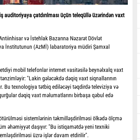
auditoriyaya çatdırılması üçün teleqüllə üzərindən vaxt
.
Antiinhisar və İstehlak Bazarına Nəzarət Dövlət
ya İnstitutunun (AzMİ) labaratoriya müdiri Şamxal
tdiyi mobil telefonlar internet vasitəsilə beynəlxalq vaxt
 tənzimləyir: "Lakin gələcəkdə dəqiq vaxt siqnallarının
 Bu texnologiya tətbiq ediləcəyi təqdirdə televiziya və
r qurğular dəqiq vaxt məlumatlarını birbaşa qəbul edə
ə ötürülməsi sistemlərinin təkmilləşdirilməsi ölkədə ölçmə
m əhəmiyyət daşıyır: "Bu istiqamətdə yeni texniki
ləşdirilməsi üzrə işlər davam etdirilir".