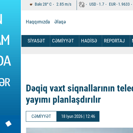
Bakı
28°
C
2.85
m/s
USD -
1.7
EUR -
1.9633
Haqqımızda
Əlaqə
SİYASƏT
CƏMİYYƏT
HADİSƏ
REPORTAJ
Dəqiq vaxt siqnallarının tele
yayımı planlaşdırılır
CƏMİYYƏT
18 Iyun 2026 | 12:46