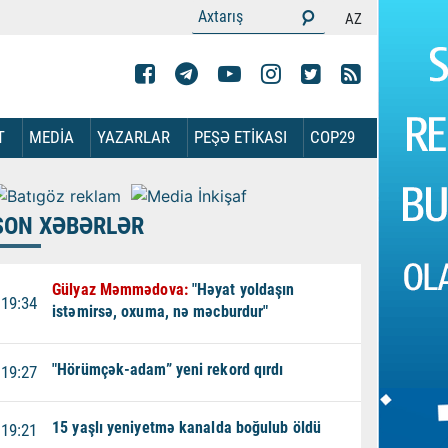
AZ
T
MEDİA
YAZARLAR
PEŞƏ ETİKASI
COP29
SON XƏBƏRLƏR
Gülyaz Məmmədova:
"Həyat yoldaşın
19:34
istəmirsə, oxuma, nə məcburdur"
"Hörümçək-adam” yeni rekord qırdı
19:27
15 yaşlı yeniyetmə kanalda boğulub öldü
19:21