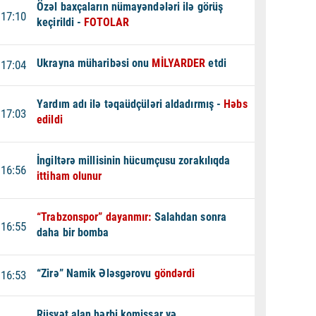
Özəl baxçaların nümayəndələri ilə görüş
17:10
keçirildi -
FOTOLAR
Ukrayna müharibəsi onu
MİLYARDER
etdi
17:04
Yardım adı ilə təqaüdçüləri aldadırmış -
Həbs
17:03
edildi
İngiltərə millisinin hücumçusu zorakılıqda
16:56
ittiham olunur
“Trabzonspor” dayanmır:
Salahdan sonra
16:55
daha bir bomba
“Zirə” Namik Ələsgərovu
göndərdi
16:53
Rüşvət alan hərbi komissar və