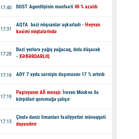
DOST Agentliyinin mənfəəti
40 % azalıb
17:40
AQTA bəzi nöqsanlar aşkarladı -
Heyvan
17:31
kəsimi nöqtələrində
Bəzi yerlərə yağış yağacaq, dolu düşəcək
17:28
-
XƏBƏRDARLIQ
ADY 7 ayda sərnişin daşımasını 17 % artırıb
17:19
Paşinyanın Aİİ mesajı:
İrəvan Moskva ilə
17:19
körpüləri qorumağa çalışır
Çində dəniz limanları fəaliyyətini müvəqqəti
17:13
dayandırır