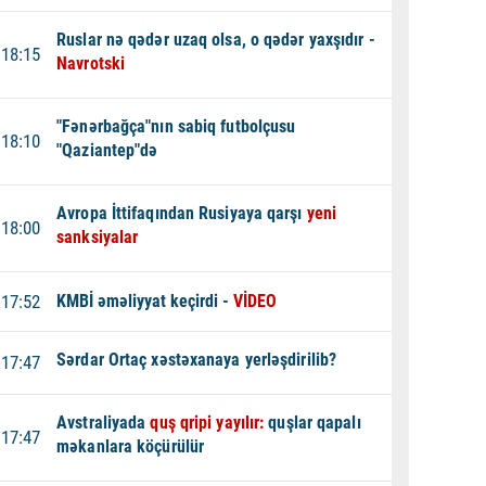
Ruslar nə qədər uzaq olsa, o qədər yaxşıdır -
18:15
Navrotski
"Fənərbağça"nın sabiq futbolçusu
18:10
"Qaziantep"də
Avropa İttifaqından Rusiyaya qarşı
yeni
18:00
sanksiyalar
17:52
KMBİ əməliyyat keçirdi -
VİDEO
Sərdar Ortaç xəstəxanaya yerləşdirilib?
17:47
Avstraliyada
quş qripi yayılır:
quşlar qapalı
17:47
məkanlara köçürülür