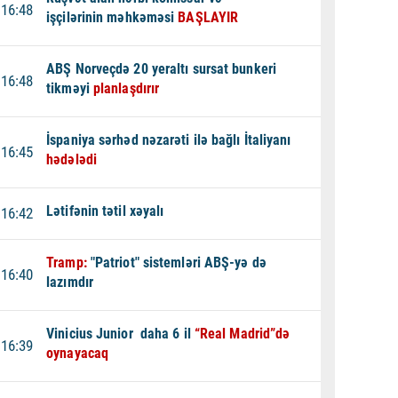
16:48
işçilərinin məhkəməsi
BAŞLAYIR
ABŞ Norveçdə 20 yeraltı sursat bunkeri
16:48
tikməyi
planlaşdırır
İspaniya sərhəd nəzarəti ilə bağlı İtaliyanı
16:45
hədələdi
Lətifənin tətil xəyalı
16:42
Tramp:
"Patriot" sistemləri ABŞ-yə də
16:40
lazımdır
Vinicius Junior daha 6 il
“Real Madrid”də
16:39
oynayacaq