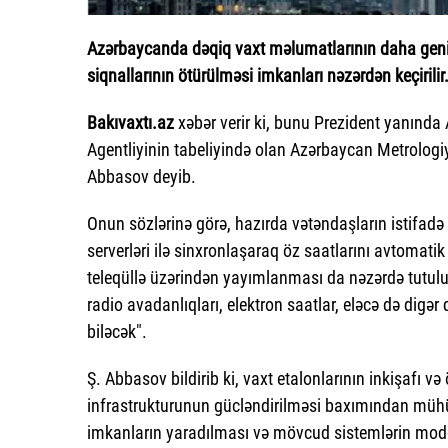
Azərbaycanda dəqiq vaxt məlumatlarının daha geniş 
siqnallarının ötürülməsi imkanları nəzərdən keçirilir
Bakıvaxtı.az
xəbər verir ki, bunu Prezident yanında 
Agentliyinin tabeliyində olan Azərbaycan Metrologi
Abbasov deyib.
Onun sözlərinə görə, hazırda vətəndaşların istifadə e
serverləri ilə sinxronlaşaraq öz saatlarını avtomatik
teleqüllə üzərindən yayımlanması da nəzərdə tutulur.
radio avadanlıqları, elektron saatlar, eləcə də digə
biləcək".
Ş. Abbasov bildirib ki, vaxt etalonlarının inkişafı v
infrastrukturunun gücləndirilməsi baxımından mühü
imkanların yaradılması və mövcud sistemlərin modern