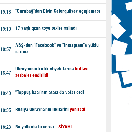
"Qarabağ"dan Elvin Cəfərquliyev açıqlaması
19:18
17 yaşlı qızın toyu təxirə salındı
19:10
ABŞ-dən "Facebook" və "Instagram"a yüklü
18:57
cərimə
Ukraynanın kritik obyektlərinə
kütləvi
18:47
zərbələr endirildi
"Toppuş bacı"nın atası da vəfat etdi
18:43
Rusiya Ukraynanın itkilərini
yenilədi
18:35
18:23
Bu yollarda tıxac var -
SİYAHI