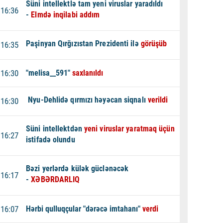
Süni intellektlə tam yeni viruslar yaradıldı
16:36
-
Elmdə inqilabi addım
Paşinyan Qırğızıstan Prezidenti ilə
görüşüb
16:35
16:30
"melisa__591"
saxlanıldı
Nyu-Dehlidə qırmızı həyəcan siqnalı
verildi
16:30
Süni intellektdən
yeni viruslar yaratmaq üçün
16:27
istifadə olundu
Bəzi yerlərdə külək güclənəcək
16:17
-
XƏBƏRDARLIQ
16:07
Hərbi qulluqçular "dərəcə imtahanı"
verdi