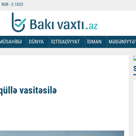
RUB -
2.1023
MÜSAHİBƏ
DÜNYA
İQTİSADİYYAT
İDMAN
MƏDƏNİYYƏ
qüllə vasitəsilə