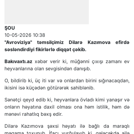
ŞOU
10-05-2026 10:38
"Avroviziya" təmsilçimiz Dilarə Kazımova efirdə
səsləndirdiyi fikirlərlə diqqət çəkib.
Bakıvaxtı.az
xəbər verir ki, müğənni çıxışı zamanı ev
heyvanlarına olan sevgisindən danışıb.
O, bildirib ki, üç iti var və onlardan birini sığınacaqdan,
ikisini isə küçədən götürərək sahiblənib.
Sənətçi qeyd edib ki, heyvanlara övladı kimi yanaşır və
onların həyatına daxil olması ona həm istilik, həm də
mənəvi rahatlıq bəxş edir.
Dilarə Kazımova şəxsi həyatı ilə bağlı da maraqlı
məqama toxunub. İfaçı vurğulayıb ki, gələcəkdə ailə