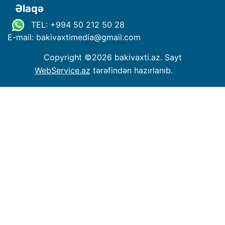
Əlaqə
TEL: +994 50 212 50 28
E-mail: bakivaxtimedia
@
gmail.com
Copyright ©
2026 bakivaxti.az. Sayt
WebService.az
tərəfindən hazırlanıb.