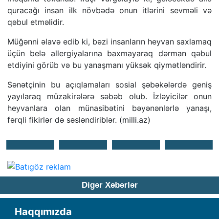
quracağı insan ilk növbədə onun itlərini sevməli və
qəbul etməlidir.
Müğənni əlavə edib ki, bəzi insanların heyvan saxlamaq
üçün belə allergiyalarına baxmayaraq dərman qəbul
etdiyini görüb və bu yanaşmanı yüksək qiymətləndirir.
Sənətçinin bu açıqlamaları sosial şəbəkələrdə geniş
yayılaraq müzakirələrə səbəb olub. İzləyicilər onun
heyvanlara olan münasibətini bəyənənlərlə yanaşı,
fərqli fikirlər də səsləndiriblər. (milli.az)
Digər Xəbərlər
Haqqımızda