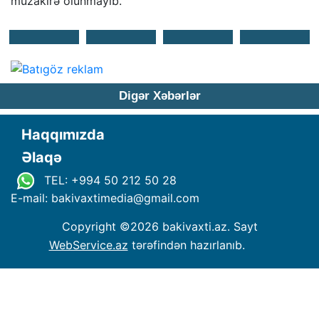
müzakirə olunmayıb.
Digər Xəbərlər
Haqqımızda
Əlaqə
TEL: +994 50 212 50 28
E-mail: bakivaxtimedia
@
gmail.com
Copyright ©
2026 bakivaxti.az. Sayt
WebService.az
tərəfindən hazırlanıb.