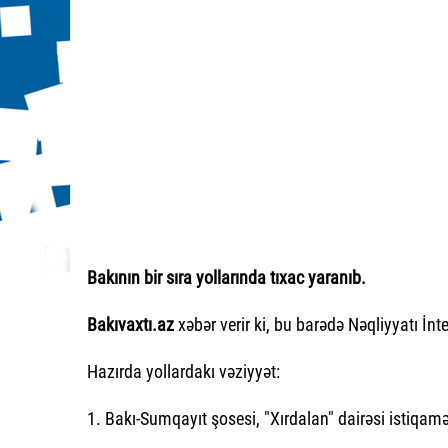
Bakının bir sıra yollarında tıxac yaranıb.
Bakıvaxtı.az
xəbər verir ki, bu barədə Nəqliyyatı İn
Hazırda yollardakı vəziyyət:
1. Bakı-Sumqayıt şosesi, "Xırdalan" dairəsi istiqamə