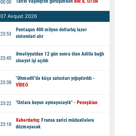
Tarixi Vaşinqton görüşündən
BİR İL ÖTÜR
00:00
07 Avqust 2026
Pentaqon 400 milyon dollarlıq lazer
23:53
sistemləri alır
Əməliyyatdan 12 gün sonra ölən Adillə bağlı
23:45
cinayət işi açıldı
"Əhmədli"də küçə satıcıları yığışdırıldı -
23:38
VİDEO
"Onlara boyun əyməyəcəyik" -
Pezeşkian
23:22
Xəbərdarlıq:
Fransa xarici müdaxilələrə
23:18
dözməyəcək