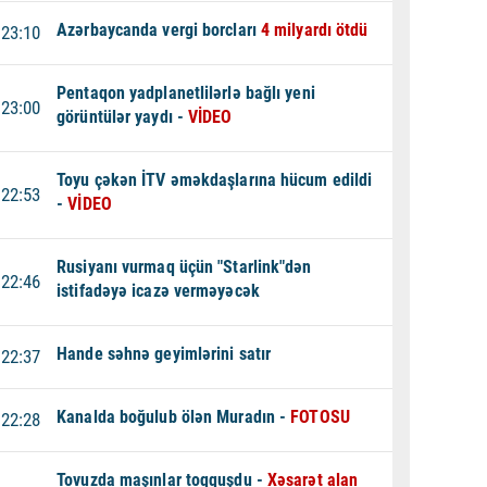
Azərbaycanda vergi borcları
4 milyardı ötdü
23:10
Pentaqon yadplanetlilərlə bağlı yeni
23:00
görüntülər yaydı -
VİDEO
Toyu çəkən İTV əməkdaşlarına hücum edildi
22:53
-
VİDEO
Rusiyanı vurmaq üçün "Starlink"dən
22:46
istifadəyə icazə verməyəcək
Hande səhnə geyimlərini satır
22:37
Kanalda boğulub ölən Muradın -
FOTOSU
22:28
Tovuzda maşınlar toqquşdu -
Xəsarət alan