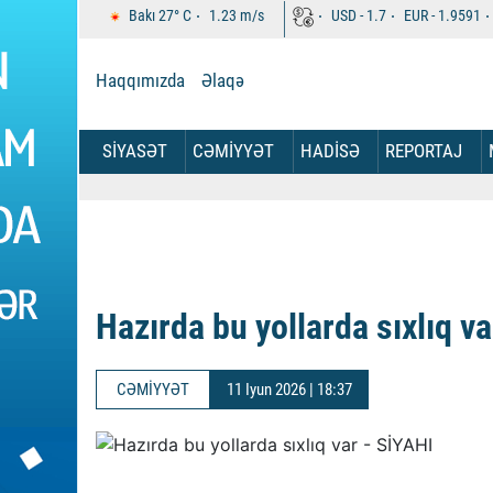
Bakı
27°
C
1.23
m/s
USD -
1.7
EUR -
1.9591
Haqqımızda
Əlaqə
SİYASƏT
CƏMİYYƏT
HADİSƏ
REPORTAJ
Hazırda bu yollarda sıxlıq va
CƏMİYYƏT
11 Iyun 2026 | 18:37