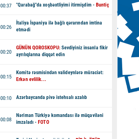
"Qarabağ"da xoşbəxtliyimi itirmişdim -
Buntiç
00:37
İtaliya İspaniya ilə bağlı qərarından imtina
00:26
etmədi
GÜNÜN QOROSKOPU:
Sevdiyiniz insanla fikir
00:20
ayrılıqlarına diqqət edin
Komitə rəsmisindən valideynlərə müraciət:
00:15
Erkən evlilik...
Azərbaycanda pivə istehsalı azalıb
00:10
Nəriman Türkiyə komandası ilə müqaviləni
00:08
imzaladı -
FOTO