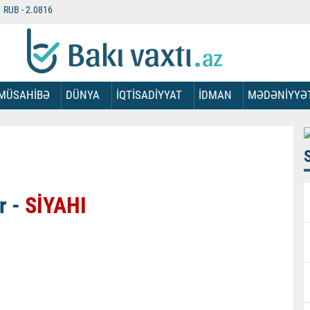
RUB -
2.0816
MÜSAHİBƏ
DÜNYA
İQTİSADİYYAT
İDMAN
MƏDƏNİYYƏ
r -
SİYAHI