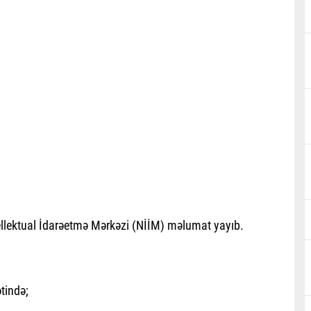
tellektual İdarəetmə Mərkəzi (NİİM) məlumat yayıb.
tində;