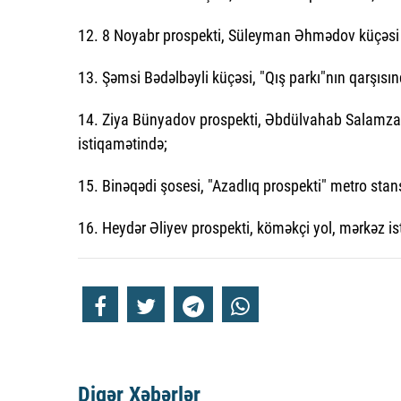
12. 8 Noyabr prospekti, Süleyman Əhmədov küçəsi i
13. Şəmsi Bədəlbəyli küçəsi, "Qış parkı"nın qarşıs
14. Ziya Bünyadov prospekti, Əbdülvahab Salamza
istiqamətində;
15. Binəqədi şosesi, "Azadlıq prospekti" metro sta
16. Heydər Əliyev prospekti, köməkçi yol, mərkəz i
Digər Xəbərlər