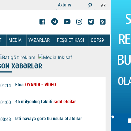
AZ
T
MEDİA
YAZARLAR
PEŞƏ ETİKASI
COP29
SON XƏBƏRLƏR
Etna
OYANDI - VİDEO
01:14
45 milyonluq təklifi
rədd etdilər
01:00
İsti havaya görə bu üsula əl atdılar
00:48