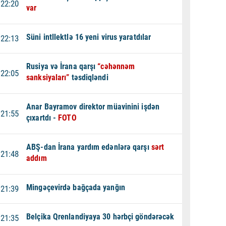
22:20
var
Süni intllektlə 16 yeni virus yaratdılar
22:13
Rusiya və İrana qarşı
“cəhənnəm
22:05
sanksiyaları”
təsdiqləndi
Anar Bayramov direktor müavinini işdən
21:55
çıxartdı -
FOTO
ABŞ-dan İrana yardım edənlərə qarşı
sərt
21:48
addım
Mingəçevirdə bağçada yanğın
21:39
Belçika Qrenlandiyaya 30 hərbçi göndərəcək
21:35