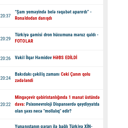
“Şam yeməyində belə rəqabət aparırdı” -
20:37
Ronaldodan danışdı
Türkiyə gəmisi dron hücumuna məruz qaldı -
20:29
FOTOLAR
Vəkil İlqar Həmidov
HƏBS EDİLDİ
20:26
Bakıdakı çəkiliş zamanı
Ceki Çanın qolu
20:24
zədələndi
Mingəçevir qəbiristanlığında 1 manat üstündə
20:22
dava:
Psixonevroloji Dispanserdə qeydiyyatda
olan şəxs necə "mollalıq" edir?
Yunanıstanın qərarı ilə bağlı Türkiyə XİN-