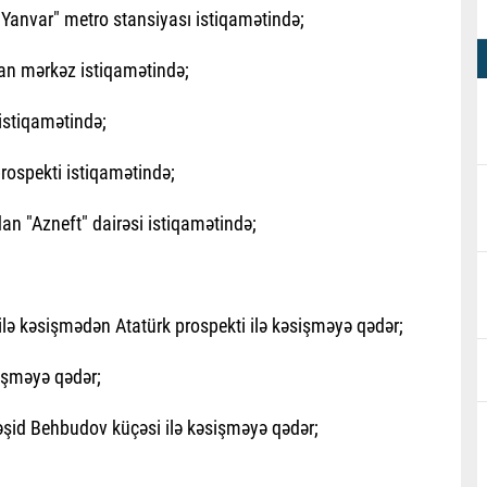
0 Yanvar" metro stansiyası istiqamətində;
dan mərkəz istiqamətində;
istiqamətində;
ospekti istiqamətində;
an "Azneft" dairəsi istiqamətində;
lə kəsişmədən Atatürk prospekti ilə kəsişməyə qədər;
sişməyə qədər;
əşid Behbudov küçəsi ilə kəsişməyə qədər;