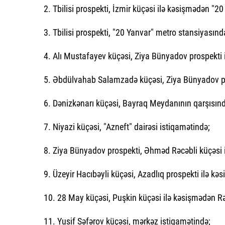
2. Tbilisi prospekti, İzmir küçəsi ilə kəsişmədən "2
3. Tbilisi prospekti, "20 Yanvar" metro stansiyasın
4. Alı Mustafayev küçəsi, Ziya Bünyadov prospekti 
5. Əbdülvahab Salamzadə küçəsi, Ziya Bünyadov pr
6. Dənizkənarı küçəsi, Bayraq Meydanının qarşısınd
7. Niyazi küçəsi, "Azneft" dairəsi istiqamətində;
8. Ziya Bünyadov prospekti, Əhməd Rəcəbli küçəsi i
9. Üzeyir Hacıbəyli küçəsi, Azadlıq prospekti ilə kə
10. 28 May küçəsi, Puşkin küçəsi ilə kəsişmədən R
11. Yusif Səfərov küçəsi, mərkəz istiqamətində;