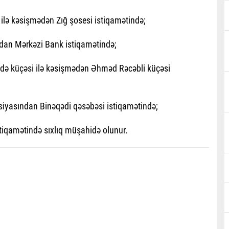
lə kəsişmədən Zığ şosesi istiqamətində;
ından Mərkəzi Bank istiqamətində;
də küçəsi ilə kəsişmədən Əhməd Rəcəbli küçəsi
nsiyasından Binəqədi qəsəbəsi istiqamətində;
stiqamətində sıxlıq müşahidə olunur.