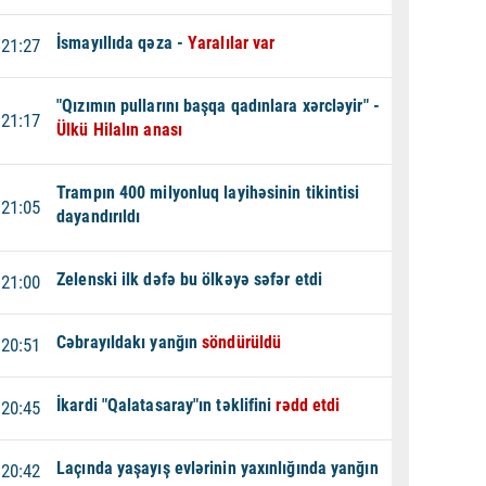
İsmayıllıda qəza -
Yaralılar var
21:27
"Qızımın pullarını başqa qadınlara xərcləyir" -
21:17
Ülkü Hilalın anası
Trampın 400 milyonluq layihəsinin tikintisi
21:05
dayandırıldı
Zelenski ilk dəfə bu ölkəyə səfər etdi
21:00
Cəbrayıldakı yanğın
söndürüldü
20:51
İkardi "Qalatasaray"ın təklifini
rədd etdi
20:45
Laçında yaşayış evlərinin yaxınlığında yanğın
20:42