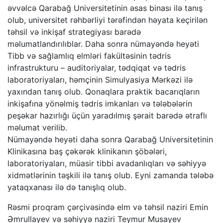
əvvəlcə Qarabağ Universitetinin əsas binası ilə tanış
olub, universitet rəhbərliyi tərəfindən həyata keçirilən
təhsil və inkişaf strategiyası barədə
məlumatlandırılıblar. Daha sonra nümayəndə heyəti
Tibb və sağlamlıq elmləri fakültəsinin tədris
infrastrukturu – auditoriyalar, tədqiqat və tədris
laboratoriyaları, həmçinin Simulyasiya Mərkəzi ilə
yaxından tanış olub. Qonaqlara praktik bacarıqların
inkişafına yönəlmiş tədris imkanları və tələbələrin
peşəkar hazırlığı üçün yaradılmış şərait barədə ətraflı
məlumat verilib.
Nümayəndə heyəti daha sonra Qarabağ Universitetinin
Klinikasına baş çəkərək klinikanın şöbələri,
laboratoriyaları, müasir tibbi avadanlıqları və səhiyyə
xidmətlərinin təşkili ilə tanış olub. Eyni zamanda tələbə
yataqxanası ilə də tanışlıq olub.
Rəsmi proqram çərçivəsində elm və təhsil naziri Emin
Əmrullayev və səhiyyə naziri Teymur Musayev