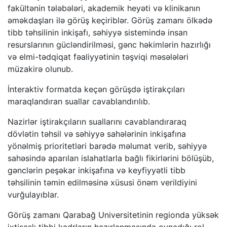
fakültənin tələbələri, akademik heyəti və klinikanın
əməkdaşları ilə görüş keçiriblər. Görüş zamanı ölkədə
tibb təhsilinin inkişafı, səhiyyə sistemində insan
resurslarının gücləndirilməsi, gənc həkimlərin hazırlığı
və elmi-tədqiqat fəaliyyətinin təşviqi məsələləri
müzakirə olunub.
İnteraktiv formatda keçən görüşdə iştirakçıları
maraqlandıran suallar cavablandırılıb.
Nazirlər iştirakçıların suallarını cavablandıraraq
dövlətin təhsil və səhiyyə sahələrinin inkişafına
yönəlmiş prioritetləri barədə məlumat verib, səhiyyə
sahəsində aparılan islahatlarla bağlı fikirlərini bölüşüb,
gənclərin peşəkar inkişafına və keyfiyyətli tibb
təhsilinin təmin edilməsinə xüsusi önəm verildiyini
vurğulayıblar.
Görüş zamanı Qarabağ Universitetinin regionda yüksək
ixtisaslı tibbi kadrların hazırlanmasında oynadığı rol,