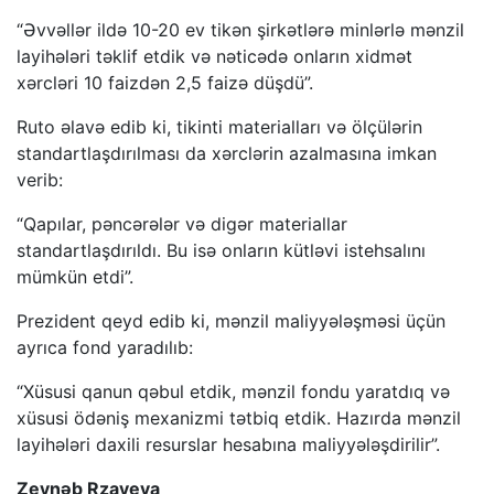
“Əvvəllər ildə 10-20 ev tikən şirkətlərə minlərlə mənzil
layihələri təklif etdik və nəticədə onların xidmət
xərcləri 10 faizdən 2,5 faizə düşdü”.
Ruto əlavə edib ki, tikinti materialları və ölçülərin
standartlaşdırılması da xərclərin azalmasına imkan
verib:
“Qapılar, pəncərələr və digər materiallar
standartlaşdırıldı. Bu isə onların kütləvi istehsalını
mümkün etdi”.
Prezident qeyd edib ki, mənzil maliyyələşməsi üçün
ayrıca fond yaradılıb:
“Xüsusi qanun qəbul etdik, mənzil fondu yaratdıq və
xüsusi ödəniş mexanizmi tətbiq etdik. Hazırda mənzil
layihələri daxili resurslar hesabına maliyyələşdirilir”.
Zeynəb Rzayeva