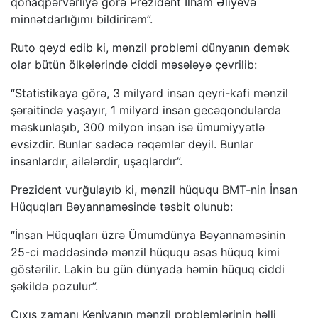
qonaqpərvərliyə görə Prezident İlham Əliyevə
minnətdarlığımı bildirirəm”.
Ruto qeyd edib ki, mənzil problemi dünyanın demək
olar bütün ölkələrində ciddi məsələyə çevrilib:
“Statistikaya görə, 3 milyard insan qeyri-kafi mənzil
şəraitində yaşayır, 1 milyard insan gecəqondularda
məskunlaşıb, 300 milyon insan isə ümumiyyətlə
evsizdir. Bunlar sadəcə rəqəmlər deyil. Bunlar
insanlardır, ailələrdir, uşaqlardır”.
Prezident vurğulayıb ki, mənzil hüququ BMT-nin İnsan
Hüquqları Bəyannaməsində təsbit olunub:
“İnsan Hüquqları üzrə Ümumdünya Bəyannaməsinin
25-ci maddəsində mənzil hüququ əsas hüquq kimi
göstərilir. Lakin bu gün dünyada həmin hüquq ciddi
şəkildə pozulur”.
Çıxış zamanı Keniyanın mənzil problemlərinin həlli