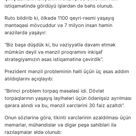
istiqamətində gördüyü işlərdən də bəhs olunub.
Ruto bildirib ki, ölkədə 1100 qeyri-rəsmi yaşayış
məntəqəsi mövcuddur və 7 milyon insan həmin
ərazilərdə yaşayır:
“Biz başa düşdük ki, bu vəziyyətlə davam etmək
mümkün deyil və mənzil proqramını inkişaf
strategiyamızın əsas istiqamətinə çevirdik”.
Prezident mənzil probleminin həlli üçün üç əsas addım
atıldıqlarını açıqlayıb:
“Birinci problem torpaq məsələsi idi. Dövlət
torpaqlarının yaşayış layihələri üçün ödənişsiz ayrılması
qərara alındı və bu, mənzil xərclərini 30 faiz azaltdı”.
Onun sözlərinə görə, tikinti xərclərinin azaldılması üçün
memarlar, mühəndislər və digər peşə sahibləri ilə
razılaşmalar əldə olunub: