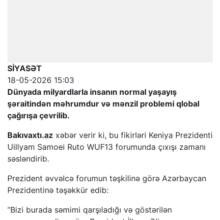
SİYASƏT
18-05-2026 15:03
Dünyada milyardlarla insanın normal yaşayış
şəraitindən məhrumdur və mənzil problemi qlobal
çağırışa çevrilib.
Bakıvaxtı.az
xəbər verir ki, bu fikirləri Keniya Prezidenti
Uillyam Samoei Ruto WUF13 forumunda çıxışı zamanı
səsləndirib.
Prezident əvvəlcə forumun təşkilinə görə Azərbaycan
Prezidentinə təşəkkür edib:
“Bizi burada səmimi qarşıladığı və göstərilən