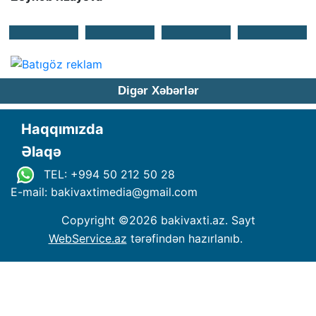
Digər Xəbərlər
Haqqımızda
Əlaqə
TEL: +994 50 212 50 28
E-mail: bakivaxtimedia
@
gmail.com
Copyright ©
2026 bakivaxti.az. Sayt
WebService.az
tərəfindən hazırlanıb.