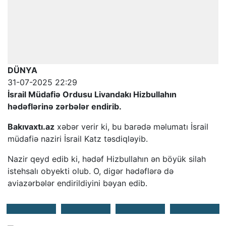
DÜNYA
31-07-2025 22:29
İsrail Müdafiə Ordusu Livandakı Hizbullahın
hədəflərinə zərbələr endirib.
Bakıvaxtı.az
xəbər verir ki, bu barədə məlumatı İsrail
müdafiə naziri İsrail Katz təsdiqləyib.
Nazir qeyd edib ki, hədəf Hizbullahın ən böyük silah
istehsalı obyekti olub. O, digər hədəflərə də
aviazərbələr endirildiyini bəyan edib.