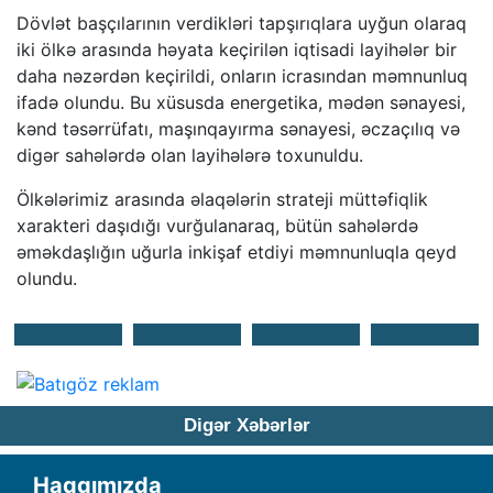
Dövlət başçılarının verdikləri tapşırıqlara uyğun olaraq
iki ölkə arasında həyata keçirilən iqtisadi layihələr bir
daha nəzərdən keçirildi, onların icrasından məmnunluq
ifadə olundu. Bu xüsusda energetika, mədən sənayesi,
kənd təsərrüfatı, maşınqayırma sənayesi, əczaçılıq və
digər sahələrdə olan layihələrə toxunuldu.
Ölkələrimiz arasında əlaqələrin strateji müttəfiqlik
xarakteri daşıdığı vurğulanaraq, bütün sahələrdə
əməkdaşlığın uğurla inkişaf etdiyi məmnunluqla qeyd
olundu.
Digər Xəbərlər
Haqqımızda