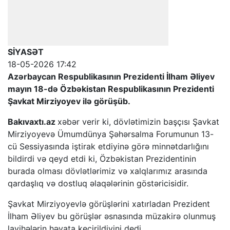
SİYASƏT
18-05-2026 17:42
Azərbaycan Respublikasının Prezidenti İlham Əliyev
mayın 18-də Özbəkistan Respublikasının Prezidenti
Şavkat Mirziyoyev ilə görüşüb.
Bakıvaxtı.az
xəbər verir ki, dövlətimizin başçısı Şavkat
Mirziyoyevə Ümumdünya Şəhərsalma Forumunun 13-
cü Sessiyasında iştirak etdiyinə görə minnətdarlığını
bildirdi və qeyd etdi ki, Özbəkistan Prezidentinin
burada olması dövlətlərimiz və xalqlarımız arasında
qardaşlıq və dostluq əlaqələrinin göstəricisidir.
Şavkat Mirziyoyevlə görüşlərini xatırladan Prezident
İlham Əliyev bu görüşlər əsnasında müzakirə olunmuş
layihələrin həyata keçirildiyini dedi.