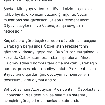
Şavkat Mirziyoyev dedi ki, dövlətimizin başçısının
rəhbərliyi ilə ölkəmizin qazandığı uğurlar, Vətən
müharibəsində qazanılan Qələbə Prezident İlham
Əliyevin səylərinin və Vətənə, xalqa sevgisinin
nəticəsidir.
Xoş sözlərə görə təşəkkür edən dövlətimizin başçısı
Qarabağın bərpasında Özbəkistan Prezidentinin
göstərdiyi dəstəyi qeyd etdi. Bu xüsusda vurğulandı ki,
Füzulidə Özbəkistan tərəfindən inşa olunan Mirzə
Uluqbəy adına 1 nömrəli tam orta məktəb Qarabağın
bərpası prosesində ilk hədiyyə olub. Prezident İlham
Əliyev bunu qardaşlığın, dəstəyin və həmrəyliyin
təcəssümü kimi qiymətləndirdi.
Söhbət zamanı Azərbaycan Prezidentinin Özbəkistana,
Özbəkistan Prezidentinin isə ölkəmizə səfərləri,
həmçinin görüşləri məmnunluqla xatırlandı.