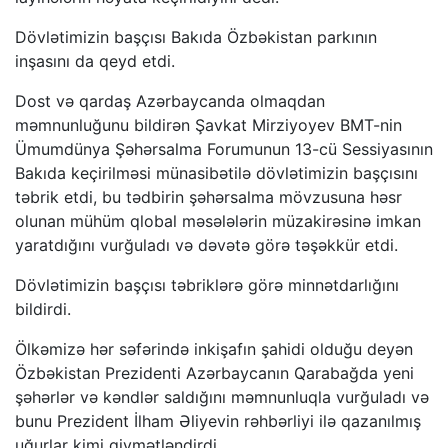
Dövlətimizin başçısı Bakıda Özbəkistan parkının
inşasını da qeyd etdi.
Dost və qardaş Azərbaycanda olmaqdan
məmnunluğunu bildirən Şavkat Mirziyoyev BMT-nin
Ümumdünya Şəhərsalma Forumunun 13-cü Sessiyasının
Bakıda keçirilməsi münasibətilə dövlətimizin başçısını
təbrik etdi, bu tədbirin şəhərsalma mövzusuna həsr
olunan mühüm qlobal məsələlərin müzakirəsinə imkan
yaratdığını vurğuladı və dəvətə görə təşəkkür etdi.
Dövlətimizin başçısı təbriklərə görə minnətdarlığını
bildirdi.
Ölkəmizə hər səfərində inkişafın şahidi olduğu deyən
Özbəkistan Prezidenti Azərbaycanın Qarabağda yeni
şəhərlər və kəndlər saldığını məmnunluqla vurğuladı və
bunu Prezident İlham Əliyevin rəhbərliyi ilə qazanılmış
uğurlar kimi qiymətləndirdi.