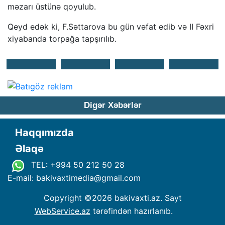
məzarı üstünə qoyulub.
Qeyd edək ki, F.Səttarova bu gün vəfat edib və II Fəxri
xiyabanda torpağa tapşırılıb.
Digər Xəbərlər
Haqqımızda
Əlaqə
TEL: +994 50 212 50 28
E-mail: bakivaxtimedia
@
gmail.com
Copyright ©
2026 bakivaxti.az. Sayt
WebService.az
tərəfindən hazırlanıb.