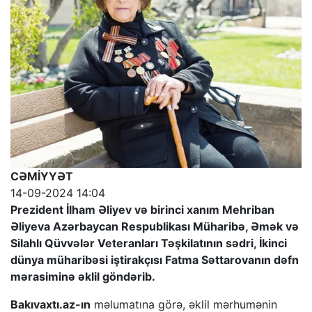
CƏMİYYƏT
14-09-2024 14:04
Prezident İlham Əliyev və birinci xanım Mehriban
Əliyeva Azərbaycan Respublikası Müharibə, Əmək və
Silahlı Qüvvələr Veteranları Təşkilatının sədri, İkinci
dünya müharibəsi iştirakçısı Fatma Səttarovanın dəfn
mərasiminə əklil göndərib.
Bakıvaxtı.az-ın
məlumatına görə, əklil mərhumənin