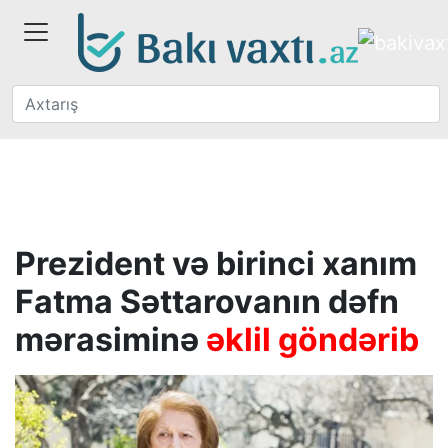
Prezident və birinci xanım
Fatma Səttarovanın dəfn
mərasiminə
əklil göndərib