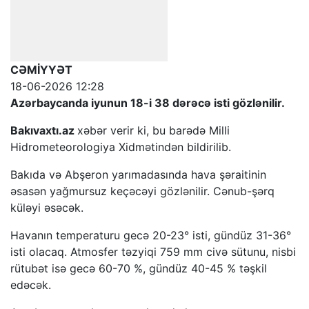
CƏMİYYƏT
18-06-2026 12:28
Azərbaycanda iyunun 18-i 38 dərəcə isti gözlənilir.
Bakıvaxtı.az
xəbər verir ki, bu barədə Milli
Hidrometeorologiya Xidmətindən bildirilib.
Bakıda və Abşeron yarımadasında hava şəraitinin
əsasən yağmursuz keçəcəyi gözlənilir. Cənub-şərq
küləyi əsəcək.
Havanın temperaturu gecə 20-23° isti, gündüz 31-36°
isti olacaq. Atmosfer təzyiqi 759 mm civə sütunu, nisbi
rütubət isə gecə 60-70 %, gündüz 40-45 % təşkil
edəcək.