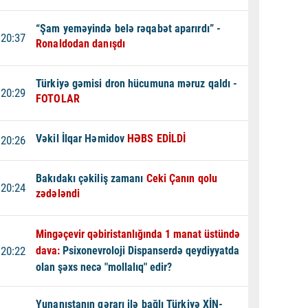
“Şam yeməyində belə rəqabət aparırdı” -
20:37
Ronaldodan danışdı
Türkiyə gəmisi dron hücumuna məruz qaldı -
20:29
FOTOLAR
Vəkil İlqar Həmidov
HƏBS EDİLDİ
20:26
Bakıdakı çəkiliş zamanı
Ceki Çanın qolu
20:24
zədələndi
Mingəçevir qəbiristanlığında 1 manat üstündə
20:22
dava:
Psixonevroloji Dispanserdə qeydiyyatda
olan şəxs necə "mollalıq" edir?
Yunanıstanın qərarı ilə bağlı Türkiyə XİN-