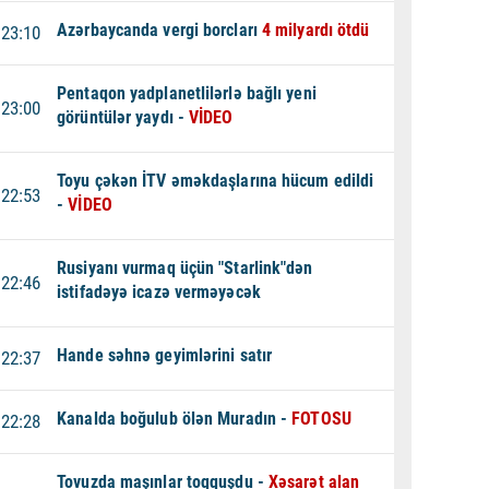
Azərbaycanda vergi borcları
4 milyardı ötdü
23:10
Pentaqon yadplanetlilərlə bağlı yeni
23:00
görüntülər yaydı -
VİDEO
Toyu çəkən İTV əməkdaşlarına hücum edildi
22:53
-
VİDEO
Rusiyanı vurmaq üçün "Starlink"dən
22:46
istifadəyə icazə verməyəcək
Hande səhnə geyimlərini satır
22:37
Kanalda boğulub ölən Muradın -
FOTOSU
22:28
Tovuzda maşınlar toqquşdu -
Xəsarət alan