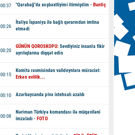
"Qarabağ"da xoşbəxtliyimi itirmişdim -
Buntiç
00:37
İtaliya İspaniya ilə bağlı qərarından imtina
00:26
etmədi
GÜNÜN QOROSKOPU:
Sevdiyiniz insanla fikir
00:20
ayrılıqlarına diqqət edin
Komitə rəsmisindən valideynlərə müraciət:
00:15
Erkən evlilik...
Azərbaycanda pivə istehsalı azalıb
00:10
Nəriman Türkiyə komandası ilə müqaviləni
00:08
imzaladı -
FOTO