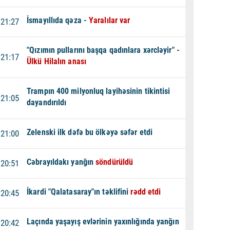
İsmayıllıda qəza -
Yaralılar var
21:27
"Qızımın pullarını başqa qadınlara xərcləyir" -
21:17
Ülkü Hilalın anası
Trampın 400 milyonluq layihəsinin tikintisi
21:05
dayandırıldı
Zelenski ilk dəfə bu ölkəyə səfər etdi
21:00
Cəbrayıldakı yanğın
söndürüldü
20:51
İkardi "Qalatasaray"ın təklifini
rədd etdi
20:45
Laçında yaşayış evlərinin yaxınlığında yanğın
20:42