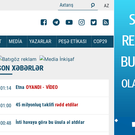
AZ
T
MEDİA
YAZARLAR
PEŞƏ ETİKASI
COP29
SON XƏBƏRLƏR
Etna
OYANDI - VİDEO
01:14
45 milyonluq təklifi
rədd etdilər
01:00
İsti havaya görə bu üsula əl atdılar
00:48