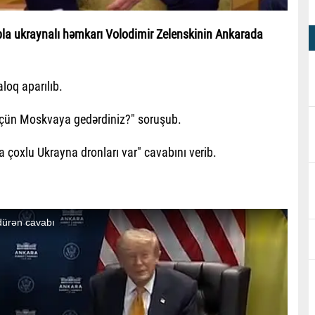
pla ukraynalı həmkarı Volodimir Zelenskinin Ankarada
aloq aparılıb.
üçün Moskvaya gedərdiniz?" soruşub.
a çoxlu Ukrayna dronları var" cavabını verib.