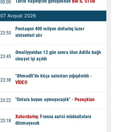
Tarixi Vaşinqton görüşündən
BİR İL ÖTÜR
00:00
07 Avqust 2026
Pentaqon 400 milyon dollarlıq lazer
23:53
sistemləri alır
Əməliyyatdan 12 gün sonra ölən Adillə bağlı
23:45
cinayət işi açıldı
"Əhmədli"də küçə satıcıları yığışdırıldı -
23:38
VİDEO
"Onlara boyun əyməyəcəyik" -
Pezeşkian
23:22
Xəbərdarlıq:
Fransa xarici müdaxilələrə
23:18
dözməyəcək