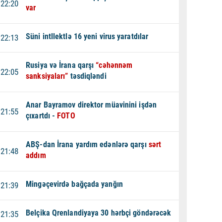
22:20
var
Süni intllektlə 16 yeni virus yaratdılar
22:13
Rusiya və İrana qarşı
“cəhənnəm
22:05
sanksiyaları”
təsdiqləndi
Anar Bayramov direktor müavinini işdən
21:55
çıxartdı -
FOTO
ABŞ-dan İrana yardım edənlərə qarşı
sərt
21:48
addım
Mingəçevirdə bağçada yanğın
21:39
Belçika Qrenlandiyaya 30 hərbçi göndərəcək
21:35