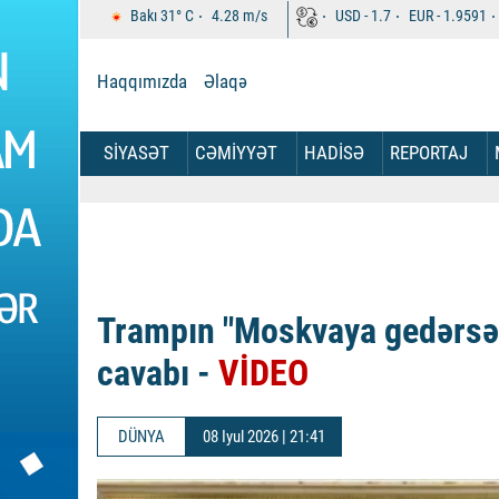
Bakı
31°
C
4.28
m/s
USD -
1.7
EUR -
1.9591
Haqqımızda
Əlaqə
SİYASƏT
CƏMİYYƏT
HADİSƏ
REPORTAJ
Trampın "Moskvaya gedərsən
cavabı -
VİDEO
DÜNYA
08 Iyul 2026 | 21:41