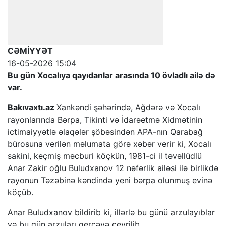
CƏMİYYƏT
16-05-2026 15:04
Bu gün Xocalıya qayıdanlar arasında 10 övladlı ailə də
var.
Bakıvaxtı.az
Xankəndi şəhərində, Ağdərə və Xocalı
rayonlarında Bərpa, Tikinti və İdarəetmə Xidmətinin
ictimaiyyətlə əlaqələr şöbəsindən APA-nın Qarabağ
bürosuna verilən məlumata görə xəbər verir ki, Xocalı
sakini, keçmiş məcburi köçkün, 1981-ci il təvəllüdlü
Anar Zakir oğlu Buludxanov 12 nəfərlik ailəsi ilə birlikdə
rayonun Təzəbinə kəndində yeni bərpa olunmuş evinə
köçüb.
Anar Buludxanov bildirib ki, illərlə bu günü arzulayıblar
və bu gün arzuları gerçəyə çevrilib.