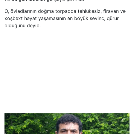
O, övladlarının doğma torpaqda təhlükəsiz, firavan və
xoşbəxt həyat yaşamasının ən böyük sevinc, qürur
olduğunu deyib.