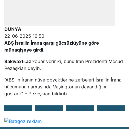
DÜNYA
22-06-2025 16:50
ABŞ İsrailin İrana qarşı gücsüzlüyünə görə
münaqişəyə girdi.
Bakıvaxtı.az
xəbər verir ki, bunu İran Prezidenti Məsud
Pezeşkian deyib.
“ABŞ-ın İranın nüvə obyektlərinə zərbələri İsrailin İrana
hücumunun arxasında Vaşinqtonun dayandığını
göstərir”, - Pezeşkian bildirib.