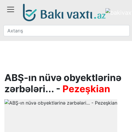
ABŞ-ın nüvə obyektlərinə
zərbələri... -
Pezeşkian