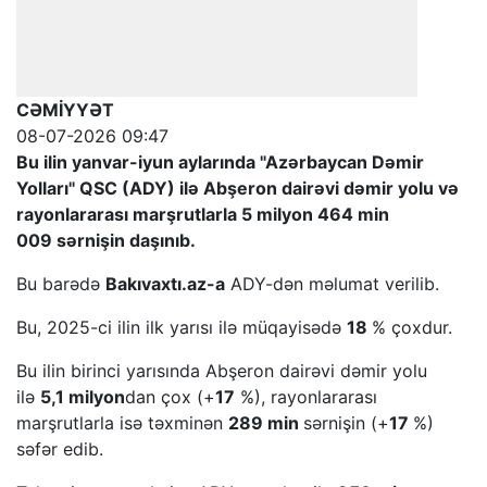
CƏMİYYƏT
08-07-2026 09:47
Bu ilin yanvar-iyun aylarında "Azərbaycan Dəmir
Yolları" QSC (ADY) ilə Abşeron dairəvi dəmir yolu və
rayonlararası marşrutlarla 5 milyon 464 min
009 sərnişin daşınıb.
Bu barədə
Bakıvaxtı.az-a
ADY-dən məlumat verilib.
Bu, 2025-ci ilin ilk yarısı ilə müqayisədə
18
% çoxdur.
Bu ilin birinci yarısında Abşeron dairəvi dəmir yolu
ilə
5,1 milyon
dan çox (+
17
%), rayonlararası
marşrutlarla isə təxminən
289 min
sərnişin (+
17
%)
səfər edib.