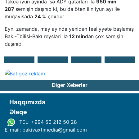
Təkcə iyun ayında isə ADY qatarları ilə
950 min
287
sərnişin daşınıb ki, bu da ötən ilin iyun ayı ilə
müqayisədə
24
% çoxdur.
Eyni zamanda, may ayında yenidən fəaliyyətə başlamış
Bakı-Tbilisi-Bakı reysləri ilə
12 min
dən çox sərnişin
daşınıb.
Digər Xəbərlər
Haqqımızda
Əlaqə
TEL: +994 50 212 50 28
E-mail: bakivaxtimedia
@
gmail.com