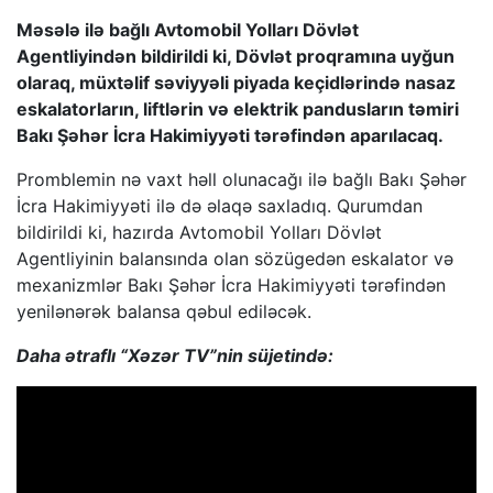
Məsələ ilə bağlı Avtomobil Yolları Dövlət
Agentliyindən bildirildi ki, Dövlət proqramına uyğun
olaraq, müxtəlif səviyyəli piyada keçidlərində nasaz
eskalatorların, liftlərin və elektrik pandusların təmiri
Bakı Şəhər İcra Hakimiyyəti tərəfindən aparılacaq.
Promblemin nə vaxt həll olunacağı ilə bağlı Bakı Şəhər
İcra Hakimiyyəti ilə də əlaqə saxladıq. Qurumdan
bildirildi ki, hazırda Avtomobil Yolları Dövlət
Agentliyinin balansında olan sözügedən eskalator və
mexanizmlər Bakı Şəhər İcra Hakimiyyəti tərəfindən
yenilənərək balansa qəbul ediləcək.
Daha ətraflı “Xəzər TV”nin süjetində: