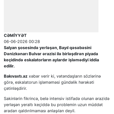
CƏMİYYƏT
06-06-2026 00:28
Salyan şosesində yerləşən, Bayıl qəsəbəsini
Dənizkənarı Bulvar ərazisi ilə birləşdirən piyada
keçidində eskalatorların aylardır işləmədiyi iddia
edilir.
Bakıvaxtı.az
xəbər verir ki, vətəndaşların sözlərinə
görə, eskalatorun işləməməsi gündəlik hərəkəti
çətinləşdirir.
Sakinlərin fikrincə, belə intensiv istifadə olunan ərazidə
yerləşən yeraltı keçiddə bu problemin uzun müddət
aradan qaldırılmaması anlaşılan deyil.