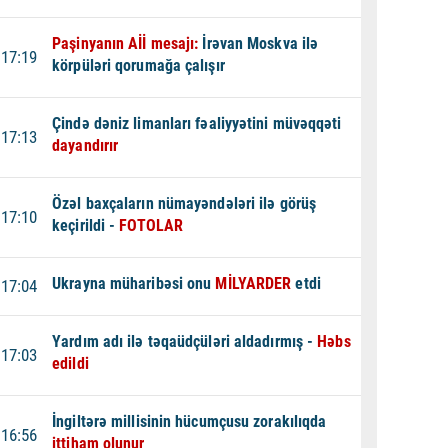
Paşinyanın Aİİ mesajı:
İrəvan Moskva ilə
17:19
körpüləri qorumağa çalışır
Çində dəniz limanları fəaliyyətini müvəqqəti
17:13
dayandırır
Özəl baxçaların nümayəndələri ilə görüş
17:10
keçirildi -
FOTOLAR
Ukrayna müharibəsi onu
MİLYARDER
etdi
17:04
Yardım adı ilə təqaüdçüləri aldadırmış -
Həbs
17:03
edildi
İngiltərə millisinin hücumçusu zorakılıqda
16:56
ittiham olunur