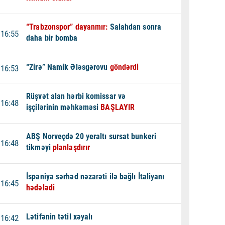
“Trabzonspor” dayanmır:
Salahdan sonra
16:55
daha bir bomba
“Zirə” Namik Ələsgərovu
göndərdi
16:53
Rüşvət alan hərbi komissar və
16:48
işçilərinin məhkəməsi
BAŞLAYIR
ABŞ Norveçdə 20 yeraltı sursat bunkeri
16:48
tikməyi
planlaşdırır
İspaniya sərhəd nəzarəti ilə bağlı İtaliyanı
16:45
hədələdi
Lətifənin tətil xəyalı
16:42