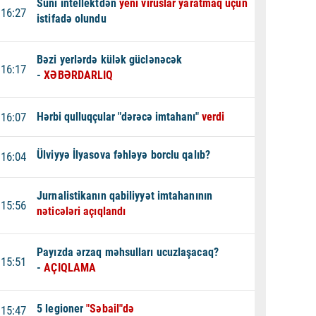
Süni intellektdən
yeni viruslar yaratmaq üçün
16:27
istifadə olundu
Bəzi yerlərdə külək güclənəcək
16:17
-
XƏBƏRDARLIQ
16:07
Hərbi qulluqçular "dərəcə imtahanı"
verdi
Ülviyyə İlyasova fəhləyə borclu qalıb?
16:04
Jurnalistikanın qabiliyyət imtahanının
15:56
nəticələri açıqlandı
Payızda ərzaq məhsulları ucuzlaşacaq?
15:51
-
AÇIQLAMA
5 legioner
"Səbail"də
15:47