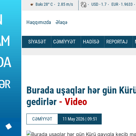
Bakı
28°
C
2.85
m/s
USD -
1.7
EUR -
1.9633
Haqqımızda
Əlaqə
SİYASƏT
CƏMİYYƏT
HADİSƏ
REPORTAJ
Burada uşaqlar hər gün Kür
gedirlər
- Video
CƏMİYYƏT
11 May 2026 | 09:51