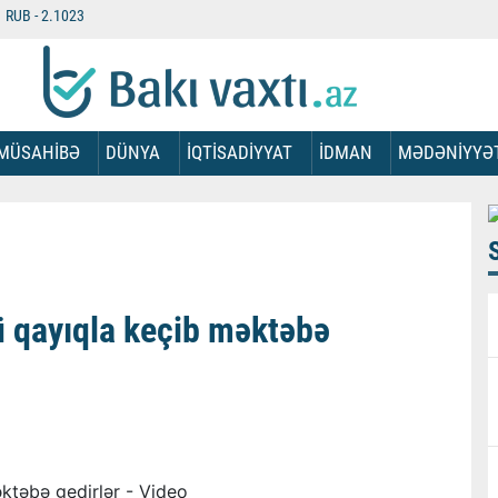
RUB -
2.1023
MÜSAHİBƏ
DÜNYA
İQTİSADİYYAT
İDMAN
MƏDƏNİYYƏ
ü qayıqla keçib məktəbə