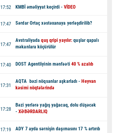
17:52
KMBİ əməliyyat keçirdi -
VİDEO
Sərdar Ortaç xəstəxanaya yerləşdirilib?
17:47
Avstraliyada
quş qripi yayılır:
quşlar qapalı
17:47
məkanlara köçürülür
DOST Agentliyinin mənfəəti
40 % azalıb
17:40
AQTA bəzi nöqsanlar aşkarladı -
Heyvan
17:31
kəsimi nöqtələrində
Bəzi yerlərə yağış yağacaq, dolu düşəcək
17:28
-
XƏBƏRDARLIQ
ADY 7 ayda sərnişin daşımasını 17 % artırıb
17:19