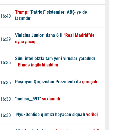
Tramp:
"Patriot" sistemləri ABŞ-yə də
16:40
lazımdır
Vinicius Junior daha 6 il
“Real Madrid”də
16:39
oynayacaq
Süni intellektlə tam yeni viruslar yaradıldı
16:36
-
Elmdə inqilabi addım
Paşinyan Qırğızıstan Prezidenti ilə
görüşüb
16:35
16:30
"melisa__591"
saxlanıldı
Nyu-Dehlidə qırmızı həyəcan siqnalı
verildi
16:30