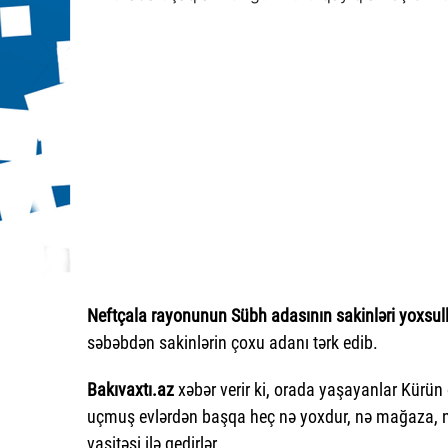
Neftçala rayonunun Sübh adasının sakinləri yoxsullu
səbəbdən sakinlərin çoxu adanı tərk edib.
Bakıvaxtı.az
xəbər verir ki, orada yaşayanlar Kürün
uçmuş evlərdən başqa heç nə yoxdur, nə mağaza, n
vasitəsi ilə gedirlər.