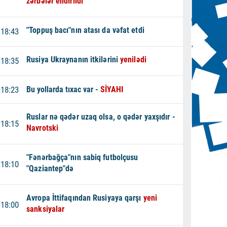
zərbələr endirildi
"Toppuş bacı"nın atası da vəfat etdi
18:43
Rusiya Ukraynanın itkilərini
yenilədi
18:35
18:23
Bu yollarda tıxac var -
SİYAHI
Ruslar nə qədər uzaq olsa, o qədər yaxşıdır -
18:15
Navrotski
"Fənərbağça"nın sabiq futbolçusu
18:10
"Qaziantep"də
Avropa İttifaqından Rusiyaya qarşı
yeni
18:00
sanksiyalar