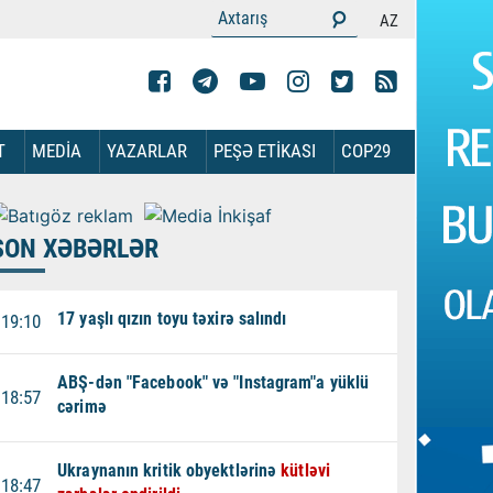
AZ
T
MEDİA
YAZARLAR
PEŞƏ ETİKASI
COP29
SON XƏBƏRLƏR
17 yaşlı qızın toyu təxirə salındı
19:10
ABŞ-dən "Facebook" və "Instagram"a yüklü
18:57
cərimə
Ukraynanın kritik obyektlərinə
kütləvi
18:47