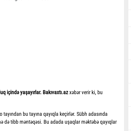
q içində yaşayırlar. Bakıvaxtı.az
xəbər verir ki, bu
 o tayından bu tayına qayıqla keçirlər. Sübh adasında
ə də tibb məntəqəsi. Bu adada uşaqlar məktəbə qayıqlar