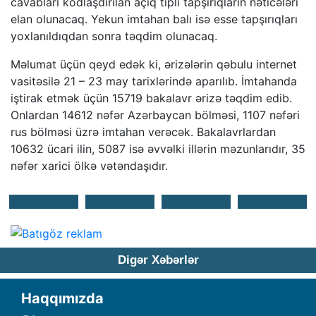
cavabları kodlaşdırılan açıq tipli tapşırıqların nəticələri
elan olunacaq. Yekun imtahan balı isə esse tapşırıqları
yoxlanıldıqdan sonra təqdim olunacaq.
Məlumat üçün qeyd edək ki, ərizələrin qəbulu internet
vasitəsilə 21 – 23 may tarixlərində aparılıb. İmtahanda
iştirak etmək üçün 15719 bakalavr ərizə təqdim edib.
Onlardan 14612 nəfər Azərbaycan bölməsi, 1107 nəfəri
rus bölməsi üzrə imtahan verəcək. Bakalavrlardan
10632 ücari ilin, 5087 isə əvvəlki illərin məzunlarıdır, 35
nəfər xarici ölkə vətəndaşıdır.
Digər Xəbərlər
Haqqımızda