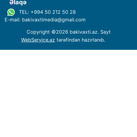
Əlaqə
TEL: +994 50 212 50 28
E-mail: bakivaxtimedia
@
gmail.com
Copyright ©
2026 bakivaxti.az. Sayt
WebService.az
tərəfindən hazırlanıb.