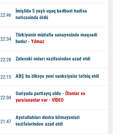
İmişlidə 5 yaşlı uşaq bədbəxt hadisə
22:46
nəticəsində öldü
Türkiyənin müdafiə sənayesində məqsədi
22:34
budur -
Yılmaz
Zelenski onları vəzifəsindən azad etdi
22:28
ABŞ bu ölkəyə yeni sanksiyalar tətbiq etdi
22:15
Suriyada partlayış oldu -
Ölənlər və
22:04
yaralananlar var - VİDEO
Ayətullahları devirə bilməyənləri
21:47
vəzifələrindən azad etdi