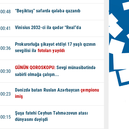
“Beşiktaş” səfərdə qələbə qazanıb
00:48
Vinisius 2032-ci ilə qədər “Real”da
00:41
Prokurorluğa şikayət etdiyi 17 yaşlı qızının
00:36
sevgilisi ilə
fotoları yayıldı
GÜNÜN QOROSKOPU:
Sevgi münasibətində
00:30
səbirli olmağa çalışın...
Dənizdə batan Ruslan Azərbaycan
çempionu
00:23
imiş
Şuşa fatehi Ceyhun Təhməzovun atası
00:15
dünyasını dəyişdi