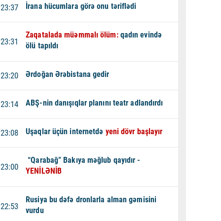
İrana hücumlara görə onu təriflədi
23:37
Zaqatalada müəmmalı ölüm:
qadın evində
23:31
ölü tapıldı
Ərdoğan Ərəbistana gedir
23:20
ABŞ-nin danışıqlar planını teatr adlandırdı
23:14
Uşaqlar üçün internetdə
yeni dövr başlayır
23:08
“Qarabağ” Bakıya məğlub qayıdır -
23:00
YENİLƏNİB
Rusiya bu dəfə dronlarla alman gəmisini
22:53
vurdu