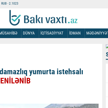
RUB -
2.1023
MÜSAHİBƏ
DÜNYA
İQTİSADİYYAT
İDMAN
MƏDƏNİYYƏ
 damazlıq yumurta istehsalı
 YENİLƏNİB