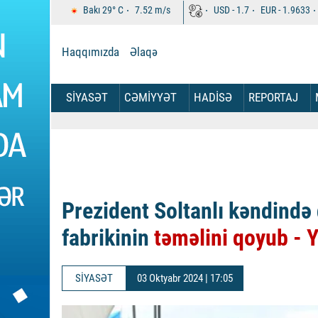
Bakı
29°
C
7.52
m/s
USD -
1.7
EUR -
1.9633
Haqqımızda
Əlaqə
SİYASƏT
CƏMİYYƏT
HADİSƏ
REPORTAJ
Prezident Soltanlı kəndində
fabrikinin
təməlini qoyub -
SİYASƏT
03 Oktyabr 2024 | 17:05