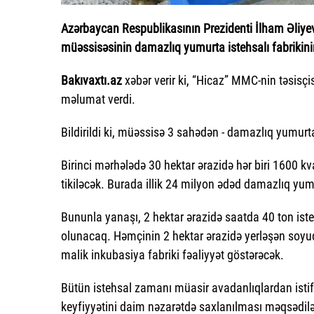
Azərbaycan Respublikasının Prezidenti İlham Əliye
müəssisəsinin damazlıq yumurta istehsalı fabrikini
Bakıvaxtı.az
xəbər verir ki, “Hicaz” MMC-nin təsisç
məlumat verdi.
Bildirildi ki, müəssisə 3 sahədən - damazlıq yumurt
Birinci mərhələdə 30 hektar ərazidə hər biri 1600 
tikiləcək. Burada illik 24 milyon ədəd damazlıq yum
Bununla yanaşı, 2 hektar ərazidə saatda 40 ton iste
olunacaq. Həmçinin 2 hektar ərazidə yerləşən soyu
malik inkubasiya fabriki fəaliyyət göstərəcək.
Bütün istehsal zamanı müasir avadanlıqlardan ist
keyfiyyətini daim nəzarətdə saxlanılması məqsədilə