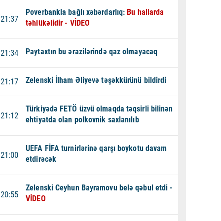
Poverbankla bağlı xəbərdarlıq:
Bu hallarda
21:37
təhlükəlidir - VİDEO
Paytaxtın bu ərazilərində qaz olmayacaq
21:34
Zelenski İlham Əliyevə təşəkkürünü bildirdi
21:17
Türkiyədə FETÖ üzvü olmaqda təqsirli bilinən
21:12
ehtiyatda olan polkovnik saxlanılıb
UEFA FİFA turnirlərinə qarşı boykotu davam
21:00
etdirəcək
Zelenski Ceyhun Bayramovu belə qəbul etdi -
20:55
VİDEO