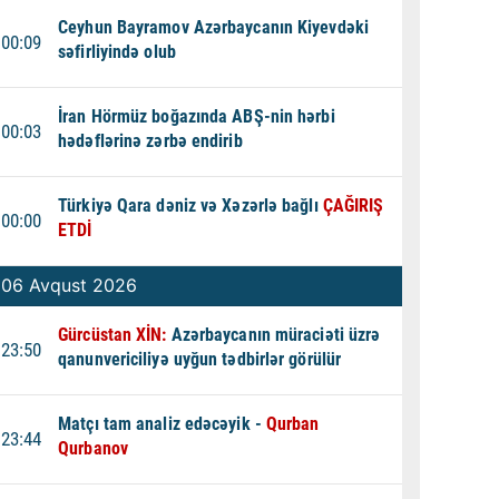
Ceyhun Bayramov Azərbaycanın Kiyevdəki
00:09
səfirliyində olub
İran Hörmüz boğazında ABŞ-nin hərbi
00:03
hədəflərinə zərbə endirib
Türkiyə Qara dəniz və Xəzərlə bağlı
ÇAĞIRIŞ
00:00
ETDİ
06 Avqust 2026
Gürcüstan XİN:
Azərbaycanın müraciəti üzrə
23:50
qanunvericiliyə uyğun tədbirlər görülür
Matçı tam analiz edəcəyik -
Qurban
23:44
Qurbanov