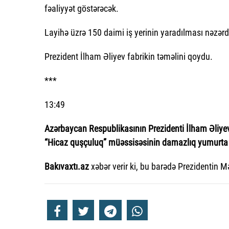
fəaliyyət göstərəcək.
Layihə üzrə 150 daimi iş yerinin yaradılması nəzərd
Prezident İlham Əliyev fabrikin təməlini qoydu.
***
13:49
Azərbaycan Respublikasının Prezidenti İlham Əliyev
“Hicaz quşçuluq” müəssisəsinin damazlıq yumurta is
Bakıvaxtı.az
xəbər verir ki, bu barədə Prezidentin 