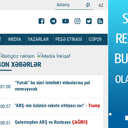
AZ
T
MEDİA
YAZARLAR
PEŞƏ ETİKASI
COP29
SON XƏBƏRLƏR
“Yutub” bu süni intellekt videolarına pul
01:00
verməyəcək
"ABŞ-nin özünün raketə ehtiyacı var" -
Tramp
00:57
Quterreşdən ABŞ və Rusiyaya
ÇAĞIRIŞ
00:51