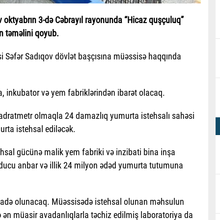
v oktyabrın 3-də Cəbrayıl rayonunda “Hicaz quşçuluq”
n təməlini qoyub.
isi Səfər Sadıqov dövlət başçısına müəssisə haqqında
a, inkubator və yem fabriklərindən ibarət olacaq.
kvadratmetr olmaqla 24 damazlıq yumurta istehsalı sahəsi
urta istehsal ediləcək.
hsal gücünə malik yem fabriki və inzibati bina inşa
ducu anbar və illik 24 milyon ədəd yumurta tutumuna
ifadə olunacaq. Müəssisədə istehsal olunan məhsulun
 ən müasir avadanlıqlarla təchiz edilmiş laboratoriya da