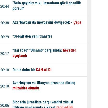
"Belə geyinirəm ki, insanların gözü gözəllik
20:44
görsün"
Azərbaycan da mövqeyini dəyişəcək -
Çepa
20:38
"Səbail"dən yeni transfer
20:29
"Qarabağ" "Dinamo" qarşısında:
heyətlər
20:17
açıqlandı
20:10
Dəniz daha bir
CAN ALDI
Azərbaycan və Ukrayna arasında dialoq
20:10
müzakirə olundu
Bloqerin jurnalistə qarşı verdiyi xüsusi
20:06
ittiham qaydasında şikayət
rədd edildi