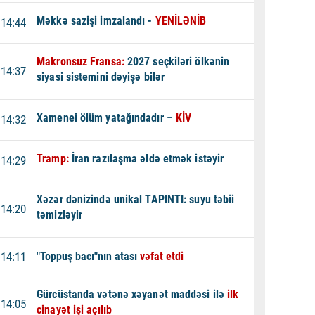
Məkkə sazişi imzalandı -
YENİLƏNİB
14:44
Makronsuz Fransa:
2027 seçkiləri ölkənin
14:37
siyasi sistemini dəyişə bilər
Xamenei ölüm yatağındadır –
KİV
14:32
Tramp:
İran razılaşma əldə etmək istəyir
14:29
Xəzər dənizində unikal TAPINTI: suyu təbii
14:20
təmizləyir
14:11
"Toppuş bacı"nın atası
vəfat etdi
Gürcüstanda vətənə xəyanət maddəsi ilə
ilk
14:05
cinayət işi açılıb