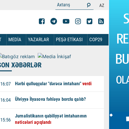
AZ
T
MEDİA
YAZARLAR
PEŞƏ ETİKASI
COP29
SON XƏBƏRLƏR
16:07
Hərbi qulluqçular "dərəcə imtahanı"
verdi
Ülviyyə İlyasova fəhləyə borclu qalıb?
16:04
Jurnalistikanın qabiliyyət imtahanının
15:56
nəticələri açıqlandı