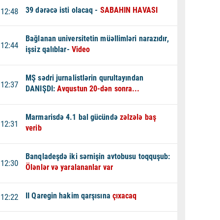
39 dərəcə isti olacaq -
SABAHIN HAVASI
12:48
Bağlanan universitetin müəllimləri narazıdır,
12:44
işsiz qalıblar-
Video
MŞ sədri jurnalistlərin qurultayından
12:37
DANIŞDI:
Avqustun 20-dən sonra...
Marmarisdə 4.1 bal gücündə
zəlzələ baş
12:31
verib
Banqladeşdə iki sərnişin avtobusu toqquşub:
12:30
Ölənlər və yaralananlar var
II Qaregin hakim qarşısına
çıxacaq
12:22