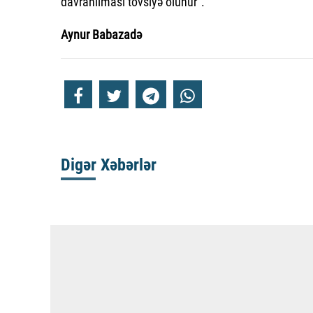
davranılması tövsiyə olunur”.
Aynur Babazadə
Digər Xəbərlər