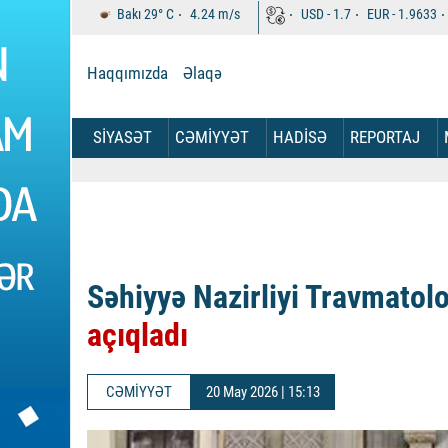
Bakı
29°
C
4.24
m/s
USD -
1.7
EUR -
1.9633
Haqqımızda
Əlaqə
SİYASƏT
CƏMİYYƏT
HADİSƏ
REPORTAJ
Səhiyyə Nazirliyi Travmatol
açıqladı
CƏMİYYƏT
20 May 2026 | 15:13