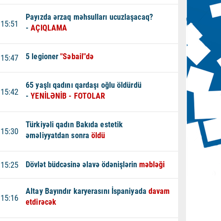
Payızda ərzaq məhsulları ucuzlaşacaq?
15:51
-
AÇIQLAMA
5 legioner
"Səbail"də
15:47
65 yaşlı qadını qardaşı oğlu öldürdü
15:42
-
YENİLƏNİB - FOTOLAR
Türkiyəli qadın Bakıda estetik
15:30
əməliyyatdan sonra
öldü
15:25
Dövlət büdcəsinə əlavə ödənişlərin
məbləği
Altay Bayındır karyerasını İspaniyada
davam
15:16
etdirəcək