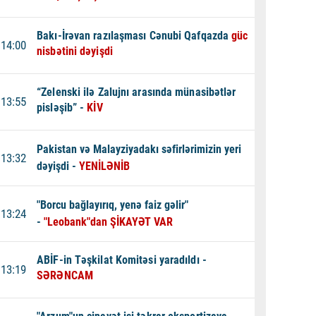
Bakı-İrəvan razılaşması Cənubi Qafqazda
güc
14:00
nisbətini dəyişdi
“Zelenski ilə Zalujnı arasında münasibətlər
13:55
pisləşib” -
KİV
Pakistan və Malayziyadakı səfirlərimizin yeri
13:32
dəyişdi -
YENİLƏNİB
"Borcu bağlayırıq, yenə faiz gəlir"
13:24
-
"Leobank"dan ŞİKAYƏT VAR
ABİF-in Təşkilat Komitəsi yaradıldı -
13:19
SƏRƏNCAM