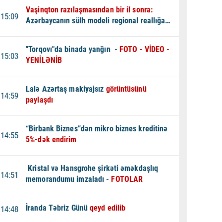
Vaşinqton razılaşmasından bir il sonra:
15:09
Azərbaycanın sülh modeli regional reallığa
çevrilir -
TƏHLİL
"Torqovı"da binada yanğın -
FOTO - VİDEO -
15:03
YENİLƏNİB
Lalə Azərtaş makiyajsız
görüntüsünü
14:59
paylaşdı
“Birbank Biznes”dən mikro biznes kreditinə
14:55
5%-dək endirim
Kristal və Hansgrohe şirkəti əməkdaşlıq
14:51
memorandumu imzaladı -
FOTOLAR
İranda Təbriz Günü
qeyd edilib
14:48