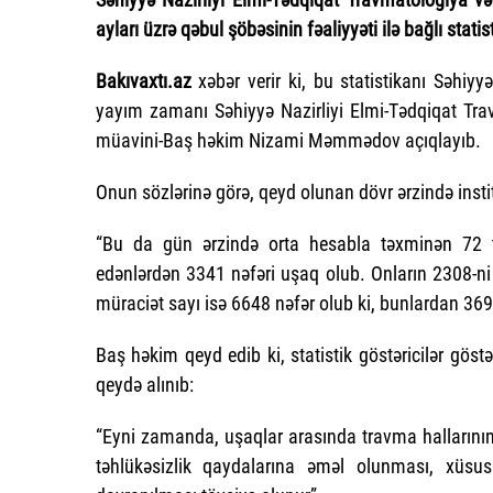
ayları üzrə qəbul şöbəsinin fəaliyyəti ilə bağlı statis
Bakıvaxtı.az
xəbər verir ki, bu statistikanı Səhiyy
yayım zamanı Səhiyyə Nazirliyi Elmi-Tədqiqat Tra
müavini-Baş həkim Nizami Məmmədov açıqlayıb.
Onun sözlərinə görə, qeyd olunan dövr ərzində inst
“Bu da gün ərzində orta hesabla təxminən 72 t
edənlərdən 3341 nəfəri uşaq olub. Onların 2308-ni 
müraciət sayı isə 6648 nəfər olub ki, bunlardan 3691
Baş həkim qeyd edib ki, statistik göstəricilər göstə
qeydə alınıb:
“Eyni zamanda, uşaqlar arasında travma hallarının 
təhlükəsizlik qaydalarına əməl olunması, xüsus