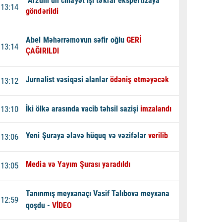
"Arzum"un cinayət işi təkrar ekspertizaya
13:14
göndərildi
Abel Məhərrəmovun səfir oğlu
GERİ
13:14
ÇAĞIRILDI
Jurnalist vəsiqəsi alanlar
ödəniş etməyəcək
13:12
13:10
İki ölkə arasında vacib təhsil sazişi
imzalandı
Yeni Şuraya əlavə hüquq və vəzifələr
verilib
13:06
Media və Yayım Şurası yaradıldı
13:05
Tanınmış meyxanaçı Vasif Talıbova meyxana
12:59
qoşdu -
VİDEO