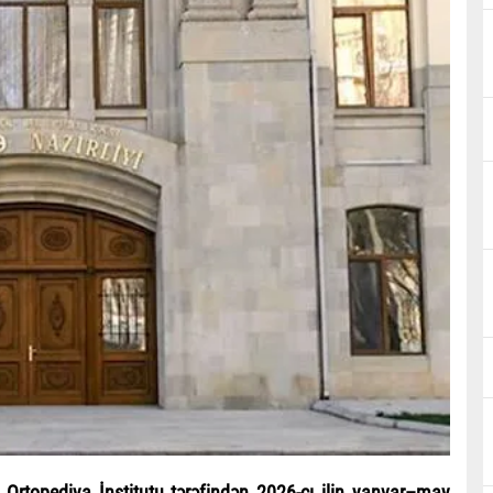
 Ortopediya İnstitutu tərəfindən 2026-cı ilin yanvar–may