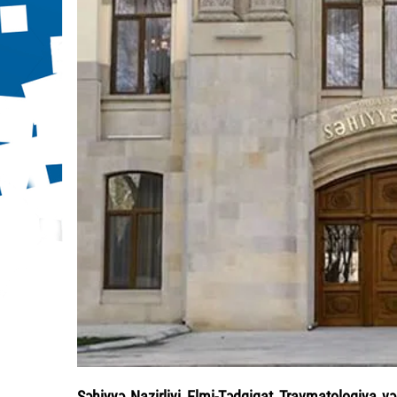
Səhiyyə Nazirliyi Elmi-Tədqiqat Travmatologiya və