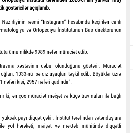
tik göstəricilər açıqlanıb.
ə Nazirliyinin rəsmi “Instagram” hesabında keçirilən canlı
vmatologiya və Ortopediya İnstitutunun Baş direktorunun
ituta ümumilikdə 9989 nəfər müraciət edib:
ravma xəstəsinin qəbul olunduğunu göstərir. Müraciət
oğlan, 1033-nü isə qız uşaqları təşkil edib. Böyüklər üzrə
 nəfəri kişi, 2957 nəfəri qadındır".
rir ki, ən çox müraciət məişət və küçə travmaları ilə bağlı
yüksək payı diqqət çəkir. İnstitut tərəfindən vətəndaşlara
ilə yol hərəkəti, məişət və məktəb mühitində diqqətli