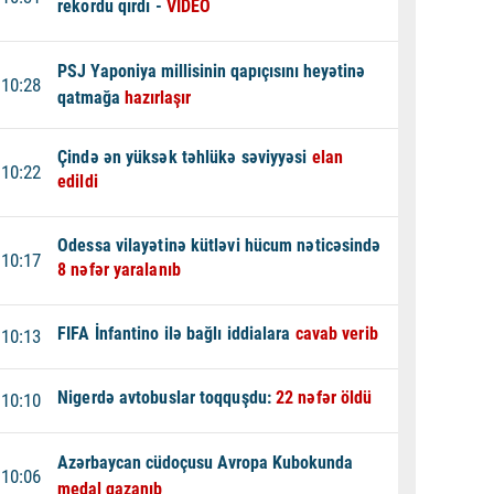
rekordu qırdı -
VİDEO
PSJ Yaponiya millisinin qapıçısını heyətinə
10:28
qatmağa
hazırlaşır
Çində ən yüksək təhlükə səviyyəsi
elan
10:22
edildi
Odessa vilayətinə kütləvi hücum nəticəsində
10:17
8 nəfər yaralanıb
FIFA İnfantino ilə bağlı iddialara
cavab verib
10:13
Nigerdə avtobuslar toqquşdu:
22 nəfər öldü
10:10
Azərbaycan cüdoçusu Avropa Kubokunda
10:06
medal qazanıb