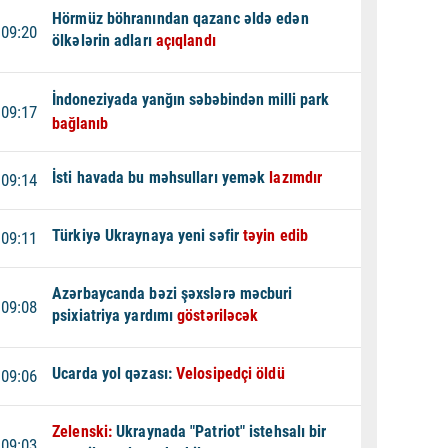
Hörmüz böhranından qazanc əldə edən
09:20
ölkələrin adları
açıqlandı
İndoneziyada yanğın səbəbindən milli park
09:17
bağlanıb
İsti havada bu məhsulları yemək
lazımdır
09:14
Türkiyə Ukraynaya yeni səfir
təyin edib
09:11
Azərbaycanda bəzi şəxslərə məcburi
09:08
psixiatriya yardımı
göstəriləcək
Ucarda yol qəzası:
Velosipedçi öldü
09:06
Zelenski:
Ukraynada "Patriot" istehsalı bir
09:03