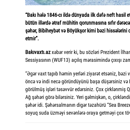
“Bakı hələ 1846-cı ildə dünyada ilk dəfə neft hasil 
bütün illərdə ətraf mühitin qorunmasına sıfır dərəcə 
şəhər, Bibiheybət və Böyükşor kimi bəzi hissələrini 
etmir”.
Bakıvaxtı.az
xəbər verir ki, bu sözləri Prezident
Sessiyasının (WUF13) açılış mərasimində çıxışı za
“Əgər vaxt tapıb həmin yerləri ziyarət etsəniz, bəzi 
öncə və indi necə göründüyünü başa düşərsiniz və
görülmüş işləri təsəvvür edərsiniz. Çox çirklənmi
Ağ şəhəri görə bilərsiniz. Yeri gəlmişkən, o, çirklənd
şəhər idi. Şəhərsalmanın digər təzahürü “Sea Breez
soyuq suda üzməyi sevənlərə oraya getməyi çox tövs