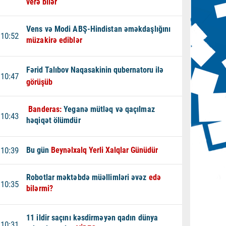
verə bilər
Vens və Modi ABŞ-Hindistan əməkdaşlığını
10:52
müzakirə ediblər
Fərid Talıbov Naqasakinin qubernatoru ilə
10:47
görüşüb
Banderas:
Yeganə mütləq və qaçılmaz
10:43
həqiqət ölümdür
10:39
Bu gün
Beynəlxalq Yerli Xalqlar Günüdür
Robotlar məktəbdə müəllimləri əvəz
edə
10:35
bilərmi?
11 ildir saçını kəsdirməyən qadın dünya
10:31