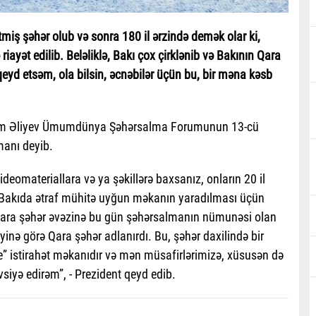
etmiş şəhər olub və sonra 180 il ərzində demək olar ki,
riayət edilib. Beləliklə, Bakı çox çirklənib və Bakının Qara
qeyd etsəm, ola bilsin, əcnəbilər üçün bu, bir məna kəsb
 İlham Əliyev Ümumdünya Şəhərsalma Forumunun 13-cü
manı deyib.
videomateriallara və ya şəkillərə baxsanız, onların 20 il
 Bakıda ətraf mühitə uyğun məkanın yaradılması üçün
ş Qara şəhər əvəzinə bu gün şəhərsalmanın nümunəsi olan
iyinə görə Qara şəhər adlanırdı. Bu, şəhər daxilində bir
e” istirahət məkanıdır və mən müsafirlərimizə, xüsusən də
iyə edirəm”, - Prezident qeyd edib.