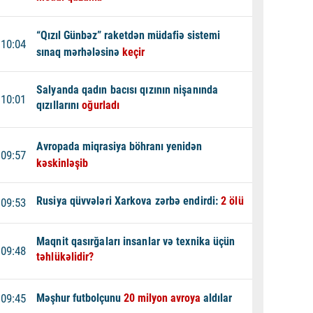
“Qızıl Günbəz” raketdən müdafiə sistemi
10:04
sınaq mərhələsinə
keçir
Salyanda qadın bacısı qızının nişanında
10:01
qızıllarını
oğurladı
Avropada miqrasiya böhranı yenidən
09:57
kəskinləşib
Rusiya qüvvələri Xarkova zərbə endirdi:
2 ölü
09:53
Maqnit qasırğaları insanlar və texnika üçün
09:48
təhlükəlidir?
09:45
Məşhur futbolçunu
20 milyon avroya
aldılar