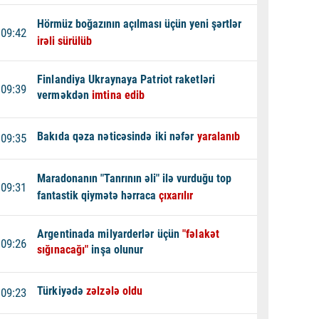
Hörmüz boğazının açılması üçün yeni şərtlər
09:42
irəli sürülüb
Finlandiya Ukraynaya Patriot raketləri
09:39
verməkdən
imtina edib
Bakıda qəza nəticəsində iki nəfər
yaralanıb
09:35
Maradonanın "Tanrının əli" ilə vurduğu top
09:31
fantastik qiymətə hərraca
çıxarılır
Argentinada milyarderlər üçün
"fəlakət
09:26
sığınacağı"
inşa olunur
Türkiyədə
zəlzələ oldu
09:23