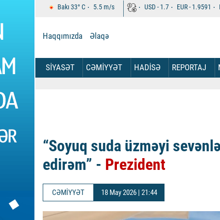
Bakı
33°
C
5.5
m/s
USD -
1.7
EUR -
1.9591
Haqqımızda
Əlaqə
SİYASƏT
CƏMİYYƏT
HADİSƏ
REPORTAJ
“Soyuq suda üzməyi sevənlə
edirəm” -
Prezident
CƏMİYYƏT
18 May 2026 | 21:44