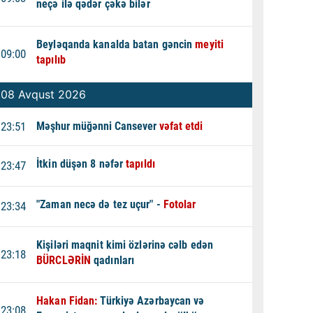
neçə ilə qədər çəkə bilər
Beyləqanda kanalda batan gəncin
meyiti
09:00
tapılıb
08 Avqust 2026
23:51
Məşhur müğənni Cansever
vəfat etdi
İtkin düşən 8 nəfər
tapıldı
23:47
"Zaman necə də tez uçur" -
Fotolar
23:34
Kişiləri maqnit kimi özlərinə cəlb edən
23:18
BÜRCLƏRİN
qadınları
Hakan Fidan:
Türkiyə Azərbaycan və
23:08