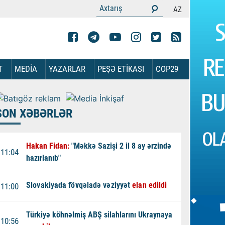
AZ
T
MEDİA
YAZARLAR
PEŞƏ ETİKASI
COP29
SON XƏBƏRLƏR
Hakan Fidan:
"Məkkə Sazişi 2 il 8 ay ərzində
11:04
hazırlanıb"
Slovakiyada fövqəladə vəziyyət
elan edildi
11:00
Türkiyə köhnəlmiş ABŞ silahlarını Ukraynaya
10:56