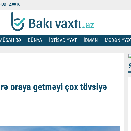
RUB -
2.0816
MÜSAHİBƏ
DÜNYA
İQTİSADİYYAT
İDMAN
MƏDƏNİYYƏ
rə oraya getməyi çox tövsiyə