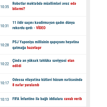
Robotlar məktəbdə müəllimləri əvəz
edə
10:35
bilərmi?
11 ildir saçını kəsdirməyən qadın dünya
10:31
rekordu qırdı -
VİDEO
PSJ Yaponiya millisinin qapıçısını heyətinə
10:28
qatmağa
hazırlaşır
Çində ən yüksək təhlükə səviyyəsi
elan
10:22
edildi
Odessa vilayətinə kütləvi hücum nəticəsində
10:17
8 nəfər yaralanıb
FIFA İnfantino ilə bağlı iddialara
cavab verib
10:13