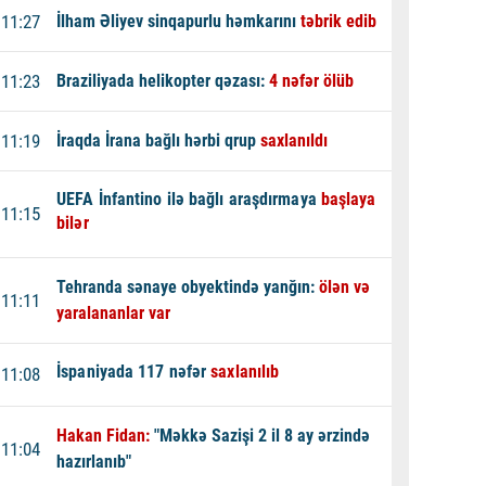
11:27
İlham Əliyev sinqapurlu həmkarını
təbrik edib
11:23
Braziliyada helikopter qəzası:
4 nəfər ölüb
11:19
İraqda İrana bağlı hərbi qrup
saxlanıldı
UEFA İnfantino ilə bağlı araşdırmaya
başlaya
11:15
bilər
Tehranda sənaye obyektində yanğın:
ölən və
11:11
yaralananlar var
İspaniyada 117 nəfər
saxlanılıb
11:08
Hakan Fidan:
"Məkkə Sazişi 2 il 8 ay ərzində
11:04
hazırlanıb"