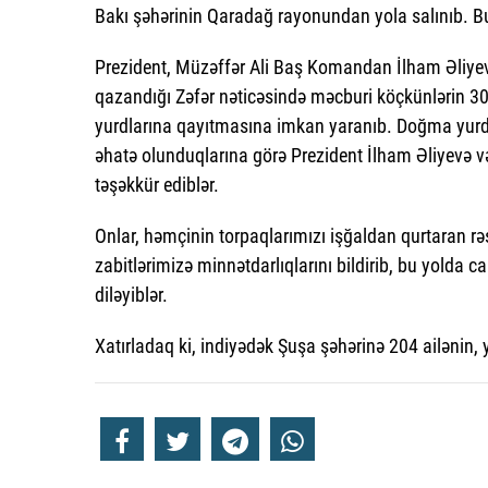
Bakı şəhərinin Qaradağ rayonundan yola salınıb. Bu
Prezident, Müzəffər Ali Baş Komandan İlham Əliyevi
qazandığı Zəfər nəticəsində məcburi köçkünlərin 30
yurdlarına qayıtmasına imkan yaranıb. Doğma yurda q
əhatə olunduqlarına görə Prezident İlham Əliyevə v
təşəkkür ediblər.
Onlar, həmçinin torpaqlarımızı işğaldan qurtaran 
zabitlərimizə minnətdarlıqlarını bildirib, bu yolda c
diləyiblər.
Xatırladaq ki, indiyədək Şuşa şəhərinə 204 ailənin,