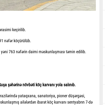
rasimi keçirilib.
91 nəfər köçürülüb.
, yəni 763 nəfərin daimi məskunlaşması təmin edilib.
Şuşa şəhərinə növbəti köç karvanı yola salınıb.
ərazilərində yataqxana, sanatoriya, pioner düşərgəsi,
əskunlaşmış ailələrdən ibarət köç karvanı sentyabrın 7-də