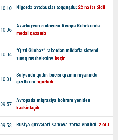
Nigerdə avtobuslar toqquşdu:
22 nəfər öldü
10:10
Azərbaycan cüdoçusu Avropa Kubokunda
10:06
medal qazanıb
“Qızıl Günbəz” raketdən müdafiə sistemi
10:04
sınaq mərhələsinə
keçir
Salyanda qadın bacısı qızının nişanında
10:01
qızıllarını
oğurladı
Avropada miqrasiya böhranı yenidən
09:57
kəskinləşib
Rusiya qüvvələri Xarkova zərbə endirdi:
2 ölü
09:53