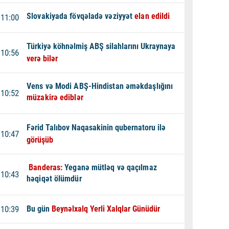
Slovakiyada fövqəladə vəziyyət
elan edildi
11:00
Türkiyə köhnəlmiş ABŞ silahlarını Ukraynaya
10:56
verə bilər
Vens və Modi ABŞ-Hindistan əməkdaşlığını
10:52
müzakirə ediblər
Fərid Talıbov Naqasakinin qubernatoru ilə
10:47
görüşüb
Banderas:
Yeganə mütləq və qaçılmaz
10:43
həqiqət ölümdür
10:39
Bu gün
Beynəlxalq Yerli Xalqlar Günüdür