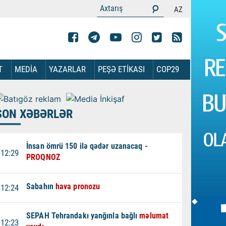
AZ
T
MEDİA
YAZARLAR
PEŞƏ ETİKASI
COP29
SON XƏBƏRLƏR
İnsan ömrü 150 ilə qədər uzanacaq -
12:29
PROQNOZ
Sabahın
hava pronozu
12:24
SEPAH Tehrandakı yanğınla bağlı
məlumat
12:23