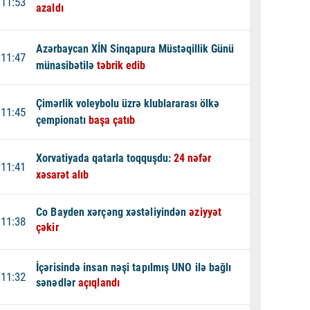
11:53
azaldı
Azərbaycan XİN Sinqapura Müstəqillik Günü
11:47
münasibətilə
təbrik edib
Çimərlik voleybolu üzrə klublararası ölkə
11:45
çempionatı
başa çatıb
Xorvatiyada qatarla toqquşdu:
24 nəfər
11:41
xəsarət alıb
Co Bayden xərçəng xəstəliyindən
əziyyət
11:38
çəkir
İçərisində insan nəşi tapılmış UNO ilə bağlı
11:32
sənədlər
açıqlandı