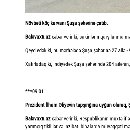
Növbəti köç karvanı Şuşa şəhərinə çatıb.
Bakıvaxtı.az
xəbər verir ki, sakinlərin qarşılanma mə
Qeyd edək ki, bu mərhələdə Şuşa şəhərinə 27 ailə - 
Xatırladaq ki, indiyədək Şuşa şəhərində 204 ailənin
***09:01
Prezident İlham Əliyevin tapşırığına uyğun olaraq, 
Bakıvaxtı.az
xəbər verir ki, Respublikanın müxtəlif 
yarımçıq tikililər və inzibati binalarda müvəqqəti m