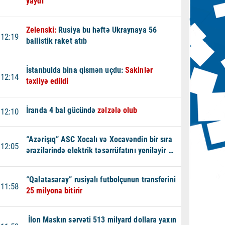
yaydı
Zelenski:
Rusiya bu həftə Ukraynaya 56
12:19
ballistik raket atıb
İstanbulda bina qismən uçdu:
Sakinlər
12:14
təxliyə edildi
İranda 4 bal gücündə
zəlzələ olub
12:10
“Azərişıq” ASC Xocalı və Xocavəndin bir sıra
12:05
ərazilərində elektrik təsərrüfatını yeniləyir -
VİDEO
“Qalatasaray” rusiyalı futbolçunun transferini
11:58
25 milyona bitirir
İlon Maskın sərvəti 513 milyard dollara yaxın