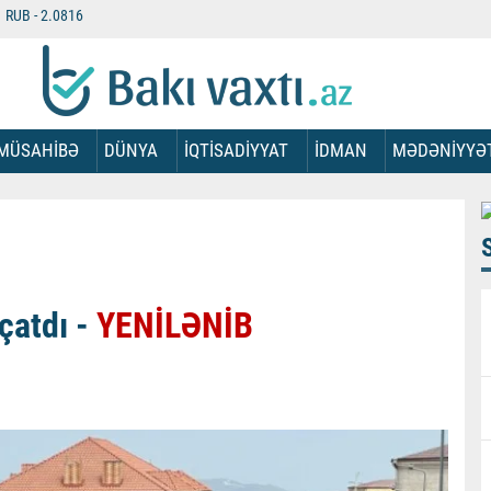
RUB -
2.0816
MÜSAHİBƏ
DÜNYA
İQTİSADİYYAT
İDMAN
MƏDƏNİYYƏ
çatdı -
YENİLƏNİB