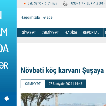
Bakı
32°
C
3.51
m/s
USD -
1.7
EUR -
1.9591
Haqqımızda
Əlaqə
SİYASƏT
CƏMİYYƏT
HADİSƏ
REPORTAJ
Növbəti köç karvanı Şuşaya 
CƏMİYYƏT
07 Sentyabr 2024 | 14:43