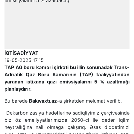
İQTİSADİYYAT
19-05-2025 17:15
TAP AG boru kəməri şirkəti bu illin sonunadək Trans-
Adriatik Qaz Boru Kəmərinin (TAP) fəaliyyətindən
yaranan istixana qazı emissiyalarını 5 % azaltmağı
planlaşdırır.
Bu barədə
Bakıvaxtı.az-
a şirkətdən məlumat verilib.
"Dekarbonizasiya hədəflərinə sadiqliyimiz çərçivəsində
biz öz əməliyyatlarımızda 2050-ci ilə qədər iqlim
neytrallığına nail olmağa çalışırıq. Əsas diqqətimizi