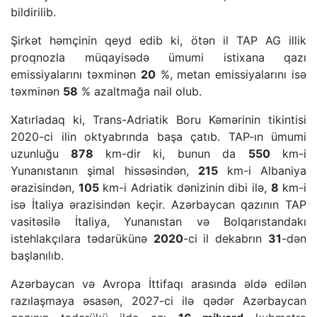
bildirilib.
Şirkət həmçinin qeyd edib ki, ötən il TAP AG illik
proqnozla müqayisədə ümumi istixana qazı
emissiyalarını təxminən
20
%, metan emissiyalarını isə
təxminən
58
% azaltmağa nail olub.
Xatırladaq ki, Trans-Adriatik Boru Kəmərinin tikintisi
2020-ci ilin oktyabrında başa çatıb. TAP-ın ümumi
uzunluğu
878
km-dir ki, bunun da
550
km-i
Yunanıstanın şimal hissəsindən,
215
km-i Albaniya
ərazisindən,
105
km-i Adriatik dənizinin dibi ilə,
8
km-i
isə İtaliya ərazisindən keçir. Azərbaycan qazının TAP
vasitəsilə İtaliya, Yunanıstan və Bolqarıstandakı
istehlakçılara tədarükünə
2020
-ci il dekabrın
31
-dən
başlanılıb.
Azərbaycan və Avropa İttifaqı arasında əldə edilən
razılaşmaya əsasən, 2027-ci ilə qədər Azərbaycan