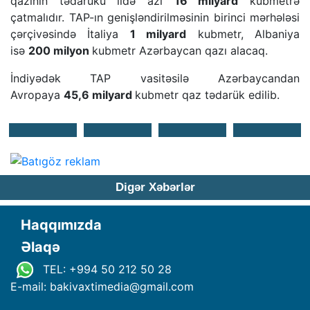
qazının tədarükü ildə azı
16 milyard
kubmetrə
çatmalıdır. TAP-ın genişləndirilməsinin birinci mərhələsi
çərçivəsində İtaliya
1 milyard
kubmetr, Albaniya
isə
200 milyon
kubmetr Azərbaycan qazı alacaq.
İndiyədək TAP vasitəsilə Azərbaycandan
Avropaya
45,6 milyard
kubmetr qaz tədarük edilib.
Digər Xəbərlər
Haqqımızda
Əlaqə
TEL: +994 50 212 50 28
E-mail: bakivaxtimedia
@
gmail.com