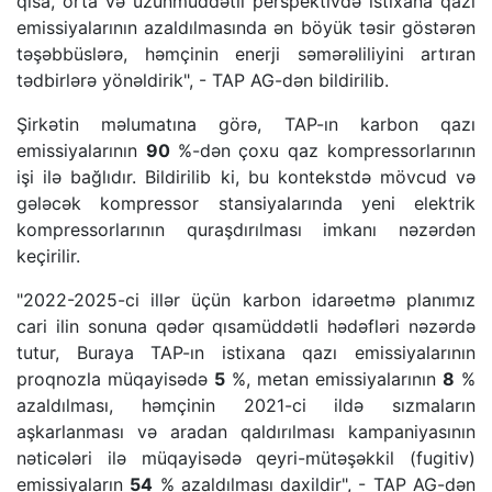
qısa, orta və uzunmüddətli perspektivdə istixana qazı
emissiyalarının azaldılmasında ən böyük təsir göstərən
təşəbbüslərə, həmçinin enerji səmərəliliyini artıran
tədbirlərə yönəldirik", - TAP AG-dən bildirilib.
Şirkətin məlumatına görə, TAP-ın karbon qazı
emissiyalarının
90
%-dən çoxu qaz kompressorlarının
işi ilə bağlıdır. Bildirilib ki, bu kontekstdə mövcud və
gələcək kompressor stansiyalarında yeni elektrik
kompressorlarının quraşdırılması imkanı nəzərdən
keçirilir.
"2022-2025-ci illər üçün karbon idarəetmə planımız
cari ilin sonuna qədər qısamüddətli hədəfləri nəzərdə
tutur, Buraya TAP-ın istixana qazı emissiyalarının
proqnozla müqayisədə
5
%, metan emissiyalarının
8
%
azaldılması, həmçinin 2021-ci ildə sızmaların
aşkarlanması və aradan qaldırılması kampaniyasının
nəticələri ilə müqayisədə qeyri-mütəşəkkil (fugitiv)
emissiyaların
54
% azaldılması daxildir", - TAP AG-dən