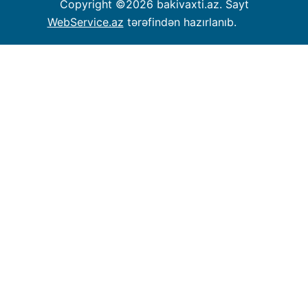
Copyright ©
2026 bakivaxti.az. Sayt
WebService.az
tərəfindən hazırlanıb.