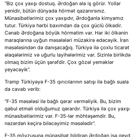
“Biz çox yaxşı dostuq. Ərdoğan əla iş görür. Yollar
yenidir, bütün dünyada hörmət qazanırsınız.
Münasibətlərimiz çox yaxşıdır, Ərdoğanla kimyamız
tutur. Türkiyə hərbi baxımdan da çox güclü ölkədir.
Cənab Ərdoğana böyük hörmətim var. Hər iki ölkənin
maraqlarına uyğun məsələləri müzakirə edəcəyik. İran
məsələsindən də danışacağıq. Türkiyə ilə çoxlu ticarət
əlaqələrimiz və uğurlu layihələrimiz var. Sizinlə birlikdə
olmaq bizim üçün şərəfdir. Çox gözəl yeməklər
yeyəcəyik”.
Tramp Türkiyəyə F-35 qırıcılarının satışı ilə bağlı suala
da cavab verib:
“F-35 məsələsi ilə bağlı qərar verməliyik. Bu, bizim
qəbul etməli olduğumuz qərardır. Türkiyə ilə çox yaxşı
münasibətlərimiz var. F-35-lər möhtəşəmdir. Bu,
nəzərdən keçirə biləcəyimiz məsələdir”.
F-35 mövzusuna münasibət bildirən Ərdoğan isə qeyd