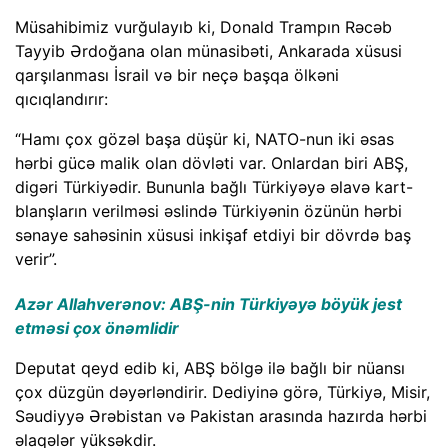
Müsahibimiz vurğulayıb ki, Donald Trampın Rəcəb
Tayyib Ərdoğana olan münasibəti, Ankarada xüsusi
qarşılanması İsrail və bir neçə başqa ölkəni
qıcıqlandırır:
“Hamı çox gözəl başa düşür ki, NATO-nun iki əsas
hərbi gücə malik olan dövləti var. Onlardan biri ABŞ,
digəri Türkiyədir. Bununla bağlı Türkiyəyə əlavə kart-
blanşların verilməsi əslində Türkiyənin özünün hərbi
sənaye sahəsinin xüsusi inkişaf etdiyi bir dövrdə baş
verir”.
Azər Allahverənov: ABŞ-nin Türkiyəyə böyük jest
etməsi çox önəmlidir
Deputat qeyd edib ki, ABŞ bölgə ilə bağlı bir nüansı
çox düzgün dəyərləndirir. Dediyinə görə, Türkiyə, Misir,
Səudiyyə Ərəbistan və Pakistan arasında hazırda hərbi
əlaqələr yüksəkdir.