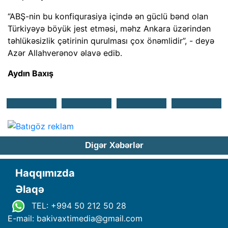
“ABŞ-nin bu konfiqurasiya içində ən güclü bənd olan
Türkiyəyə böyük jest etməsi, məhz Ankara üzərindən
təhlükəsizlik çətirinin qurulması çox önəmlidir”, - deyə
Azər Allahverənov əlavə edib.
Aydın Baxış
Digər Xəbərlər
Haqqımızda
Əlaqə
TEL: +994 50 212 50 28
E-mail: bakivaxtimedia
@
gmail.com