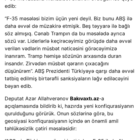
edib:
“F-35 məsələsi bizim üçün yeni deyil. Biz bunu ABŞ ilə
daha əvvəl də müzakirə etmişik. Beş təyyarə ilə bağlı
söz almışıq. Cənab Trampın da bu məsələdə ayrıca
sözü var. Liderlərlə keçirəcəyimiz görüşdə daha əvvəl
verilən vədlərin müsbət nəticəsini görəcəyimizə
inanıram. Tramp həmişə sözünün arxasında duran
insandır. Zirvədən müsbət qərarın çıxacağını
düşünürəm”. ABŞ Prezidenti Türkiyəyə qarşı daha əvvəl
tətbiq edilmiş birtərəfli sanksiyaların ləğv ediləcəyini
bəyan edib.
Deputat Azər Allahverənov
Bakıvaxtı.az
-a
açıqlamasında bildirib ki, hazırda yeni konfiqurasiyanın
qurulduğunu görürük. Onun sözlərinə görə, bu
geosiyasi konfiqurasiyanın içində ən önəmli amil
təhlükəsizlik çətiri məsələsidir: