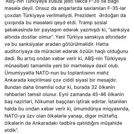
“ABŞ-nin Türkiyəyə xüsusi jesti təkcə F-35 ilə bağlı
məsələ deyil. Onsuz da anqarlarda saxlanılan F-35-lər
çoxdan Türkiyəyə verilməliydi. Prezident Ərdoğan da
çıxışında bu məsələni qeyd etdi. Tramp sosial
şəbəkəsində bir paylaşım edərək yazmışdı ki, “sanksiya
altında dostlar olmur”. Yəni Türkiyə sanskiya altındadır
və bu sanksiyalar aradan götürülməlidir. Hətta
auditoriyaya da müraciət edərək özüün haqlı olduğunu
dedi. Bu artıq ondan xəbər verir ki, ABŞ-nin Türkiyəyə
münasibəti tamamilə yeni bir mərhələyə daxil olub.
Ümumiyyətlə NATO-nun bu toplantısının məhz
Ankarada keçirilməsi çox ciddi siyasi bir mesajdır.
Bundan daha önəmlisi odur ki, burada 32 ölkənin
rəhbərləri təmsil olunur. Eyni zamanda 45-46 ölkənin
baş nazirləri, hökumət başçıları iştirak edirlər. İstənilən
halda bu ondan xəbər verir ki, ümumdünya miqyasında,
NATO-ya üzv olan ölkələrlə yanaşı, digər müttəfiq
ölkələrin də Ankaradakı tədbirə qatıldığını müşahidə
etdik”.