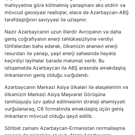
mahiyyətinə görə köhnəlmiş yanaşmanı əks etdirir və
mövcud geosiyasi reallıqlar, eləcə də Azərbaycan-ABŞ
tərəfdaşlığının səviyyəsi ilə uzlaşmır.
Nazir Azərbaycanın uzun illərdir Avropanın və daha
geniş coğrafiyanın enerji təhlükəsizliyinə verdiyi
töhfələrdən bəhs edərək, ölkəmizin ənənəvi enerji
resursları ilə yanaşı, yaşıl enerji sahəsində həyata
keçirdiyi layihələr barədə məlumat verib. Bu
istiqamətdə Azərbaycan ilə ABŞ arasında əməkdaşlıq
imkanlarının geniş olduğu vurğulanıb.
Azərbaycanın Mərkəzi Asiya ölkələri ilə əlaqələrinin və
ölkəmizin Mərkəzi Asiya Məşvərət Görüşünə
tamhüquqlu üzv qəbul edilməsinin strateji əhəmiyyəti
vurğulanaraq, C6 formatında əməkdaşlıq üçün geniş
imkanların mövcud olduğu qeyd edilib.
Söhbət zamanı Azərbaycan-Ermənistan normallaşma