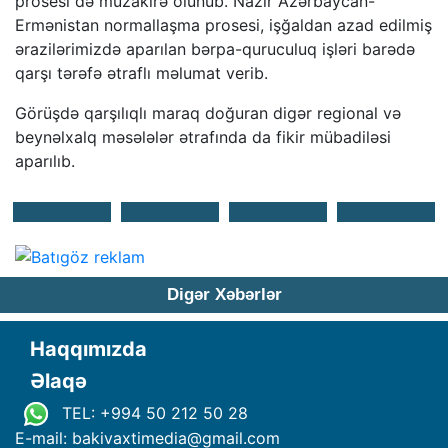
prosesi də müzakirə olunub. Nazir Azərbaycan-
Ermənistan normallaşma prosesi, işğaldan azad edilmiş
ərazilərimizdə aparılan bərpa-quruculuq işləri barədə
qarşı tərəfə ətraflı məlumat verib.
Görüşdə qarşılıqlı maraq doğuran digər regional və
beynəlxalq məsələlər ətrafında da fikir mübadiləsi
aparılıb.
Digər Xəbərlər
Haqqımızda
Əlaqə
TEL: +994 50 212 50 28
E-mail: bakivaxtimedia
@
gmail.com