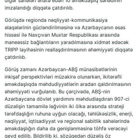
digər sahələri əhatə edən 10 əməkdaşlıq sənədinin
imzalandığı diqqətə çatdırılıb.
Görüşdə regionda nəqliyyat-kommunikasiya
əlaqələrinin gücləndirilməsinə və Azərbaycanın əsas
hissəsi ilə Naxçıvan Muxtar Respublikası arasında
maneəssiz bağlantıların yaradılmasına xidmət edəcək
TRIPP layihəsinin reallaşdırılmasının əhəmiyyəti diqqətə
çatdırılıb.
Görüş zamanı Azərbaycan-ABŞ münasibətlərinin
inkişaf perspektivləri müzakirə olunarkən, ikitərəfli
əməkdaşlıqda məhdudiyyətlərin aradan qaldırılmasının
əhəmiyyəti vurğulanıb. Bu çərçivədə, ABŞ-nin
Azərbaycana dövlət yardımını məhdudlaşdıran 907-ci
düzəlişin tamamilə ləğvinin iki ölkə arasında strateji
tərəfdaşlığın ruhuna uyğun olacağı, təhlükəsizlik, enerji,
nəqliyyat, iqtisadiyyat və regional sabitlik sahələrində
əməkdaşlığın daha da genişlənməsinə töhfə verəcəyi
qeyd edilib. Bildirilib ki, sözügedən düzəliş öz