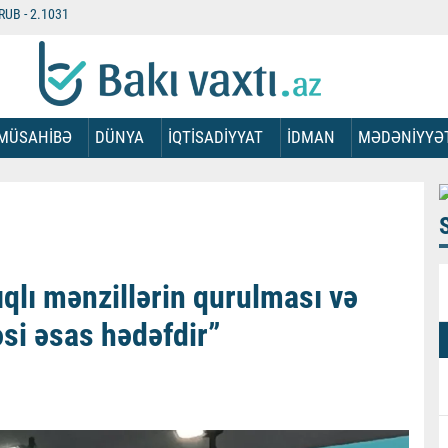
RUB -
2.1031
MÜSAHİBƏ
DÜNYA
İQTİSADİYYAT
İDMAN
MƏDƏNİYYƏ
qlı mənzillərin qurulması və
əsi əsas hədəfdir”