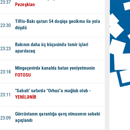
23:37
Pezeşkian
Tiflis-Bakı qatarı 54 dəqiqə gecikmə ilə yola
23:30
düşdü
Bakının daha üç küçəsində təmir işləri
23:23
aparılacaq
Mingəçevirdə kanalda batan yeniyetmənin
23:18
FOTOSU
"Sabah" səfərdə "Orhus"a məğlub olub -
23:11
YENİLƏNİB
Gürcüstanın qaranlığa qərq olmasının səbəbi
23:09
açıqlandı