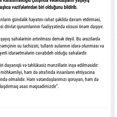
dil Karaismailoğlu çıxışında vətəndaşların yaşayış
aşlıca vəzifələrindən biri olduğunu bildirib.
sanların gündəlik həyatını rahat şəkildə davam etdirməsi,
si dövlət qurumlarının fəaliyyətində xüsusi önəm daşıyır.
aşayış sahələrinin artırılması demək deyil. Bu ərazilərdə
, həmçinin su təchizatı, tullantı sularının idarə olunması və
erli idarəetmələrin cavabdeh olduğu sahələrdir.
ri dayanıqlı və təhlükəsiz mənzillərin inşa edilməsidir:
 möhkəmliyi, həm də ətrafında insanların ehtiyacına
ində olmalıdır. Həm vətəndaşlarımızı qoruyan, həm də
malaşdırmaq əsas məqsədimizdir”.