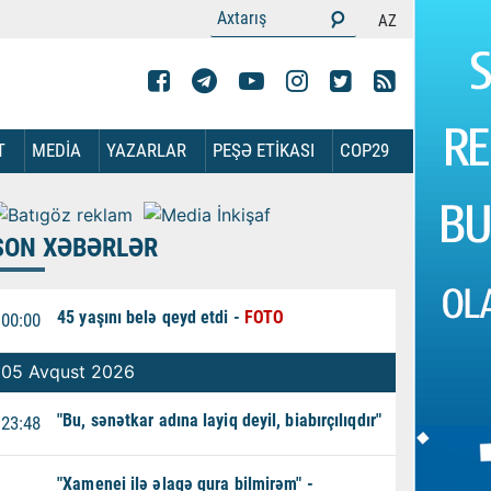
AZ
T
MEDİA
YAZARLAR
PEŞƏ ETİKASI
COP29
SON XƏBƏRLƏR
45 yaşını belə qeyd etdi -
FOTO
00:00
05 Avqust 2026
"Bu, sənətkar adına layiq deyil, biabırçılıqdır"
23:48
"Xamenei ilə əlaqə qura bilmirəm" -