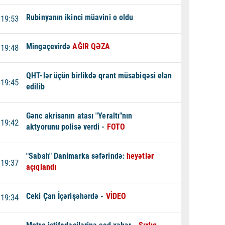
Rubinyanın ikinci müavini o oldu
19:53
Mingəçevirdə
AĞIR QƏZA
19:48
QHT-lər üçün birlikdə qrant müsabiqəsi elan
19:45
edilib
Gənc akrisanın atası "Yeraltı"nın
19:42
aktyorunu polisə verdi -
FOTO
"Sabah" Danimarka səfərində:
heyətlər
19:37
açıqlandı
Ceki Çan İçərişəhərdə -
VİDEO
19:34