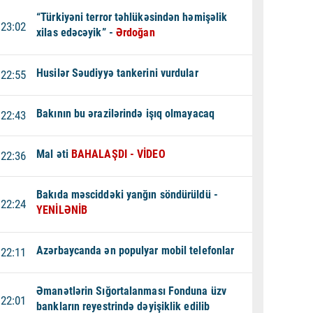
“Türkiyəni terror təhlükəsindən həmişəlik
23:02
xilas edəcəyik” -
Ərdoğan
Husilər Səudiyyə tankerini vurdular
22:55
Bakının bu ərazilərində işıq olmayacaq
22:43
Mal əti
BAHALAŞDI - VİDEO
22:36
Bakıda məsciddəki yanğın söndürüldü -
22:24
YENİLƏNİB
Azərbaycanda ən populyar mobil telefonlar
22:11
Əmanətlərin Sığortalanması Fonduna üzv
22:01
bankların reyestrində dəyişiklik edilib