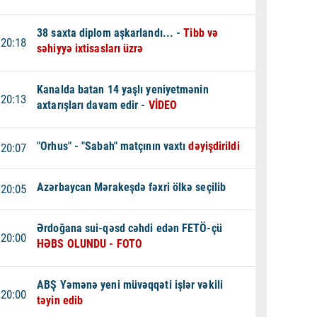
38 saxta diplom aşkarlandı... -
Tibb və
20:18
səhiyyə ixtisasları üzrə
Kanalda batan 14 yaşlı yeniyetmənin
20:13
axtarışları davam edir -
VİDEO
"Orhus" - "Sabah" matçının vaxtı
dəyişdirildi
20:07
Azərbaycan Mərakeşdə fəxri ölkə seçilib
20:05
Ərdoğana sui-qəsd cəhdi edən FETÖ-çü
20:00
HƏBS OLUNDU - FOTO
ABŞ Yəmənə yeni müvəqqəti işlər vəkili
20:00
təyin edib