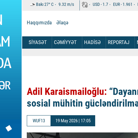
Bakı
27°
C
9.32
m/s
USD -
1.7
EUR -
1.961
Haqqımızda
Əlaqə
SİYASƏT
CƏMİYYƏT
HADİSƏ
REPORTAJ
Adil Karaismailoğlu:
“Dayanı
sosial mühitin gücləndirilm
WUF13
19 May 2026 | 17:05