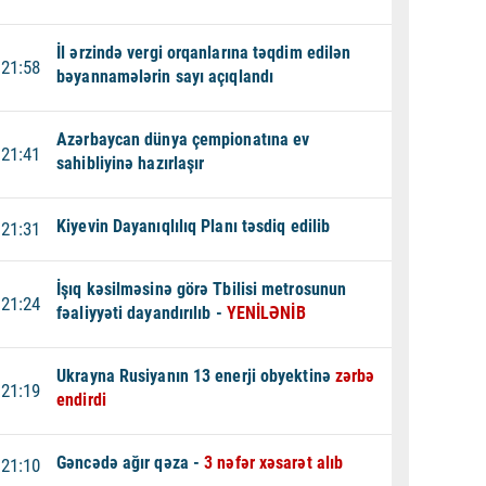
İl ərzində vergi orqanlarına təqdim edilən
21:58
bəyannamələrin sayı açıqlandı
Azərbaycan dünya çempionatına ev
21:41
sahibliyinə hazırlaşır
Kiyevin Dayanıqlılıq Planı təsdiq edilib
21:31
İşıq kəsilməsinə görə Tbilisi metrosunun
21:24
fəaliyyəti dayandırılıb -
YENİLƏNİB
Ukrayna Rusiyanın 13 enerji obyektinə
zərbə
21:19
endirdi
Gəncədə ağır qəza -
3 nəfər xəsarət alıb
21:10