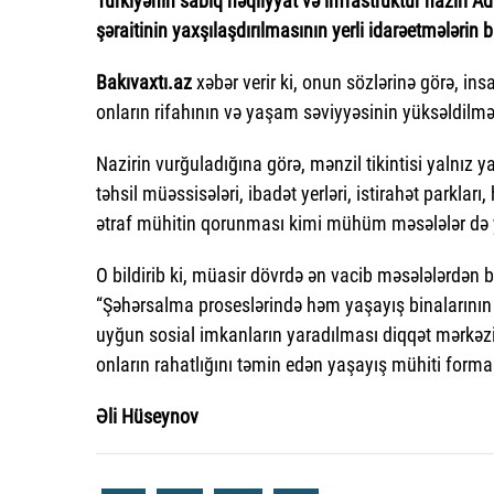
Türkiyənin sabiq nəqliyyat və infrastruktur naziri A
şəraitinin yaxşılaşdırılmasının yerli idarəetmələrin b
Bakıvaxtı.az
xəbər verir ki, onun sözlərinə görə, in
onların rifahının və yaşam səviyyəsinin yüksəldilmə
Nazirin vurğuladığına görə, mənzil tikintisi yalnız y
təhsil müəssisələri, ibadət yerləri, istirahət parkları
ətraf mühitin qorunması kimi mühüm məsələlər də y
O bildirib ki, müasir dövrdə ən vacib məsələlərdən bi
“Şəhərsalma proseslərində həm yaşayış binalarının
uyğun sosial imkanların yaradılması diqqət mərkəz
onların rahatlığını təmin edən yaşayış mühiti for
Əli Hüseynov