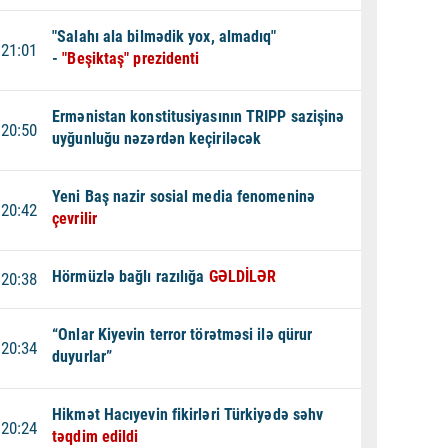
"Salahı ala bilmədik yox, almadıq"
21:01
-
"Beşiktaş" prezidenti
Ermənistan konstitusiyasının TRIPP sazişinə
20:50
uyğunluğu nəzərdən keçiriləcək
Yeni Baş nazir sosial media fenomeninə
20:42
çevrilir
Hörmüzlə bağlı razılığa
GƏLDİLƏR
20:38
“Onlar Kiyevin terror törətməsi ilə qürur
20:34
duyurlar”
Hikmət Hacıyevin fikirləri Türkiyədə səhv
20:24
təqdim edildi