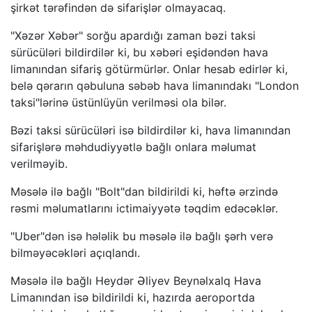
şirkət tərəfindən də sifarişlər olmayacaq.
"Xəzər Xəbər" sorğu apardığı zaman bəzi taksi
sürücüləri bildirdilər ki, bu xəbəri eşidəndən hava
limanından sifariş götürmürlər. Onlar hesab edirlər ki,
belə qərarın qəbuluna səbəb hava limanındakı "London
taksi"lərinə üstünlüyün verilməsi ola bilər.
Bəzi taksi sürücüləri isə bildirdilər ki, hava limanından
sifarişlərə məhdudiyyətlə bağlı onlara məlumat
verilməyib.
Məsələ ilə bağlı "Bolt"dan bildirildi ki, həftə ərzində
rəsmi məlumatlarını ictimaiyyətə təqdim edəcəklər.
"Uber"dən isə hələlik bu məsələ ilə bağlı şərh verə
bilməyəcəkləri açıqlandı.
Məsələ ilə bağlı Heydər Əliyev Beynəlxalq Hava
Limanından isə bildirildi ki, hazırda aeroportda