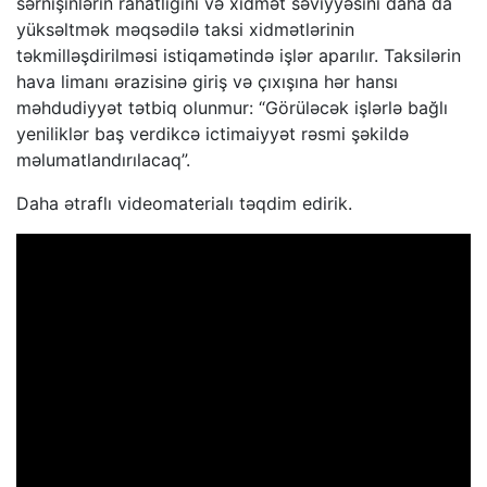
sərnişinlərin rahatlığını və xidmət səviyyəsini daha da
yüksəltmək məqsədilə taksi xidmətlərinin
təkmilləşdirilməsi istiqamətində işlər aparılır. Taksilərin
hava limanı ərazisinə giriş və çıxışına hər hansı
məhdudiyyət tətbiq olunmur: “Görüləcək işlərlə bağlı
yeniliklər baş verdikcə ictimaiyyət rəsmi şəkildə
məlumatlandırılacaq”.
Daha ətraflı videomaterialı təqdim edirik.