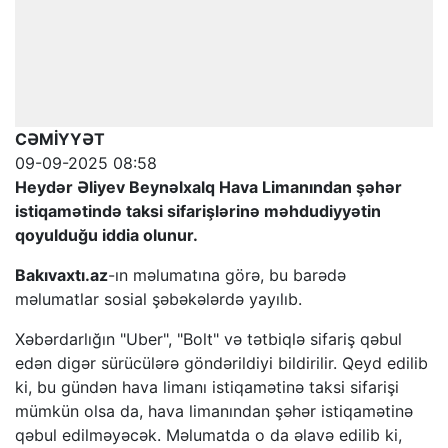
CƏMİYYƏT
09-09-2025 08:58
Heydər Əliyev Beynəlxalq Hava Limanından şəhər
istiqamətində taksi sifarişlərinə məhdudiyyətin
qoyulduğu iddia olunur.
Bakıvaxtı.az
-ın məlumatına görə, bu barədə
məlumatlar sosial şəbəkələrdə yayılıb.
Xəbərdarlığın "Uber", "Bolt" və tətbiqlə sifariş qəbul
edən digər sürücülərə göndərildiyi bildirilir. Qeyd edilib
ki, bu gündən hava limanı istiqamətinə taksi sifarişi
mümkün olsa da, hava limanından şəhər istiqamətinə
qəbul edilməyəcək. Məlumatda o da əlavə edilib ki,