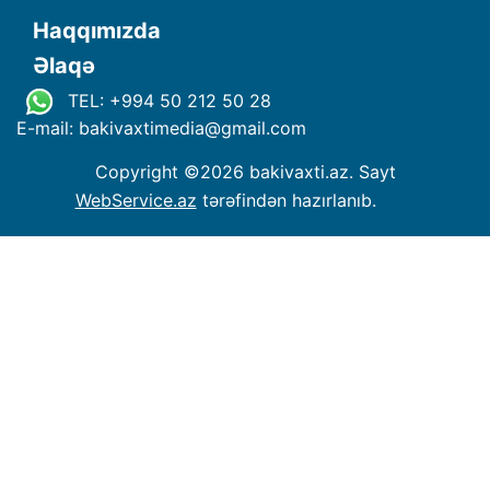
Haqqımızda
Əlaqə
TEL: +994 50 212 50 28
E-mail: bakivaxtimedia
@
gmail.com
Copyright ©
2026 bakivaxti.az. Sayt
WebService.az
tərəfindən hazırlanıb.