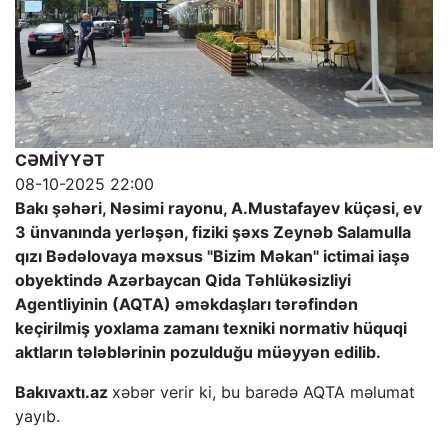
CƏMİYYƏT
08-10-2025 22:00
Bakı şəhəri, Nəsimi rayonu, A.Mustafayev küçəsi, ev
3 ünvanında yerləşən, fiziki şəxs Zeynəb Salamulla
qızı Bədəlovaya məxsus "Bizim Məkan" ictimai iaşə
obyektində Azərbaycan Qida Təhlükəsizliyi
Agentliyinin (AQTA) əməkdaşları tərəfindən
keçirilmiş yoxlama zamanı texniki normativ hüquqi
aktların tələblərinin pozulduğu müəyyən edilib.
Bakıvaxtı.az
xəbər verir ki, bu barədə AQTA məlumat
yayıb.