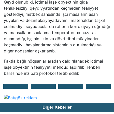
Qeyd olunub ki, ictimai iaşə obyektinin qida
təhlükəsizliyi qeydiyyatından keçmədən fəaliyyət
göstərdiyi, mətbəx sahəsində işçi masaların asan
yuyulan və dezinfeksiyayadavamlı materialdan təşkil
edilmədiyi, soyuducularda rəflərin korroziyaya uğradığı
və məhsulların saxlanma temperaturuna nəzarət
olunmadığı, işçinin ilkin və dövri tibbi müayinədən
keçmədiyi, havalandırma sisteminin qurulmadığı və
digər nöqsanlar aşkarlanıb.
Faktla bağlı nöqsanlar aradan qaldırılanadək ictimai
iaşə obyektinin fəaliyyəti məhdudlaşdırılıb, rəhbəri
barəsində inzibati protokol tərtib edilib.
Digər Xəbərlər