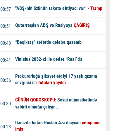
"ABŞ-nin özünün raketə ehtiyacı var" -
Tramp
00:57
Quterreşdən ABŞ və Rusiyaya
ÇAĞIRIŞ
00:51
“Beşiktaş” səfərdə qələbə qazanıb
00:48
Vinisius 2032-ci ilə qədər “Real”da
00:41
Prokurorluğa şikayət etdiyi 17 yaşlı qızının
00:36
sevgilisi ilə
fotoları yayıldı
GÜNÜN QOROSKOPU:
Sevgi münasibətində
00:30
səbirli olmağa çalışın...
Dənizdə batan Ruslan Azərbaycan
çempionu
00:23
imiş