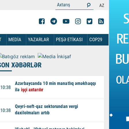
AZ
T
MEDİA
YAZARLAR
PEŞƏ ETİKASI
COP29
SON XƏBƏRLƏR
Azərbaycanda 10 min manatlıq əməkhaqqı
10:38
ilə
işçi axtarılır
Qeyri-neft-qaz sektorundan vergi
10:38
daxilolmaları artıb