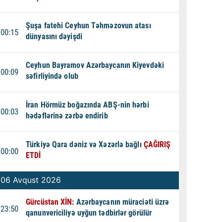
Şuşa fatehi Ceyhun Təhməzovun atası
00:15
dünyasını dəyişdi
Ceyhun Bayramov Azərbaycanın Kiyevdəki
00:09
səfirliyində olub
İran Hörmüz boğazında ABŞ-nin hərbi
00:03
hədəflərinə zərbə endirib
Türkiyə Qara dəniz və Xəzərlə bağlı
ÇAĞIRIŞ
00:00
ETDİ
06 Avqust 2026
Gürcüstan XİN:
Azərbaycanın müraciəti üzrə
23:50
qanunvericiliyə uyğun tədbirlər görülür