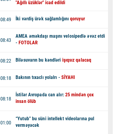
"Ağıllı üzüklər" icad edildi
İki vərdiş ürək sağlamlığını
qoruyur
08:49
AMEA əməkdaşı maşını velosipedlə əvəz etdi
08:43
-
FOTOLAR
Biləsuvarın bu kəndləri
işıqsız qalacaq
08:22
Bakının tıxaclı yolalrı -
SİYAHI
08:18
İstilər Avropada can alır:
25 mindən çox
08:18
insan ölüb
“Yutub” bu süni intellekt videolarına pul
01:00
verməyəcək