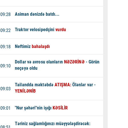
09:28
Asiman dənizdə batdı...
Traktor velosipedçini
vurdu
09:22
09:18
Neftimiz
bahalaşdı
Dollar və avrosu olanların
NƏZƏRİNƏ
- Görün
09:10
neçəyə oldu
Tailandda məktəbdə
ATIŞMA:
Ölənlər var -
09:03
YENİLƏNİB
09:01
"Nur şəhəri"nin işığı
KƏSİLİR
Təriniz sağlamlığınızı müəyyələşdirəcək:
08:51