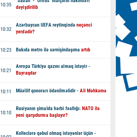
"Sabah" - "Orhus" matçının hakimləri
10:35
dəyişdirilib
Azərbaycan UEFA reytinqində
neçənci
10:32
yerdədir?
10:23
Bakıda metro ilə sərnişindaşıma
artıb
Avropa Türkiyə qazını almaq istəyir -
10:21
Bayraqdar
Müəllif qonorarı ödənilməlidir -
Ali Məhkəmə
10:11
Rusiyanın şimalda hərbi fəallığı:
NATO ilə
10:10
yeni qarşıdurma başlayır?
Kolleclərə qəbul olmaq istəyənlər üçün -
10:02