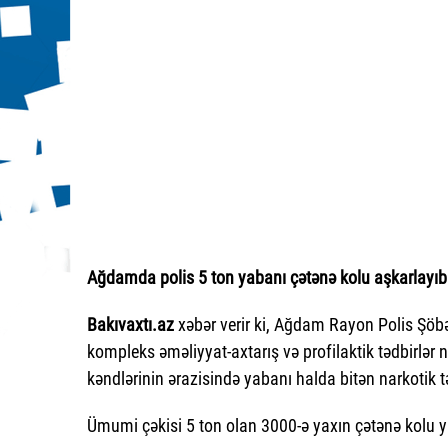
Ağdamda polis 5 ton yabanı çətənə kolu aşkarlayıb
Bakıvaxtı.az
xəbər verir ki, Ağdam Rayon Polis Şöbəs
kompleks əməliyyat-axtarış və profilaktik tədbirlər
kəndlərinin ərazisində yabanı halda bitən narkotik tər
Ümumi çəkisi 5 ton olan 3000-ə yaxın çətənə kolu y