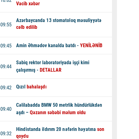
Vacib xəbər
Azərbaycanda 13 stomatoloq məsuliyyətə
09:55
cəlb edilib
09:45
Amin
Əhmədov kanalda batdı -
YENİLƏNİB
Sabiq rektor laboratoriyada işçi kimi
09:44
çalışırmış -
DETALLAR
Qızıl
bahalaşdı
09:42
Cəlilabadda BMW 50 metrlik hündürlükdən
09:40
aşdı –
Qəzanın səbəbi məlum oldu
Hindistanda ildırım 20 nəfərin həyatına
son
09:32
qoydu