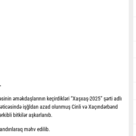
.
inin əməkdaşlarının keçirdikləri “Xaşxaş-2025” şərti adlı
 nəticəsində işğldan azad olunmuş Cinli və Xaçındərbənd
kibli bitkilər aşkarlanıb.
andırılaraq məhv edilib.