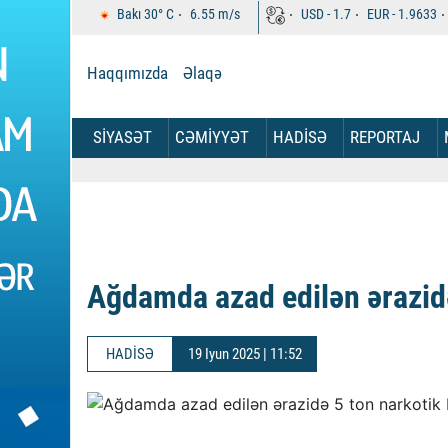
Bakı
30°
C
6.55
m/s
USD -
1.7
EUR -
1.9633
Haqqımızda
Əlaqə
SİYASƏT
CƏMİYYƏT
HADİSƏ
REPORTAJ
Ağdamda azad edilən ərazidə
HADİSƏ
19 Iyun 2025 | 11:52