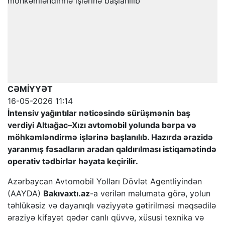
CƏMİYYƏT
16-05-2026 11:14
İntensiv yağıntılar nəticəsində sürüşmənin baş
verdiyi Altıağac–Xızı avtomobil yolunda bərpa və
möhkəmləndirmə işlərinə başlanılıb. Hazırda ərazidə
yaranmış fəsadların aradan qaldırılması istiqamətində
operativ tədbirlər həyata keçirilir.
Azərbaycan Avtomobil Yolları Dövlət Agentliyindən
(AAYDA)
Bakıvaxtı.az
-a verilən məlumata görə, yolun
təhlükəsiz və dayanıqlı vəziyyətə gətirilməsi məqsədilə
əraziyə kifayət qədər canlı qüvvə, xüsusi texnika və