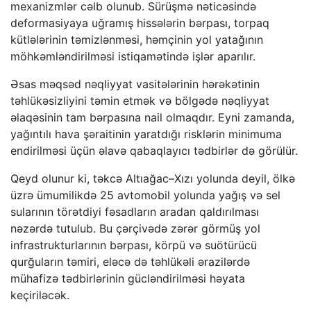
mexanizmlər cəlb olunub. Sürüşmə nəticəsində
deformasiyaya uğramış hissələrin bərpası, torpaq
kütlələrinin təmizlənməsi, həmçinin yol yatağının
möhkəmləndirilməsi istiqamətində işlər aparılır.
Əsas məqsəd nəqliyyat vasitələrinin hərəkətinin
təhlükəsizliyini təmin etmək və bölgədə nəqliyyat
əlaqəsinin tam bərpasına nail olmaqdır. Eyni zamanda,
yağıntılı hava şəraitinin yaratdığı risklərin minimuma
endirilməsi üçün əlavə qabaqlayıcı tədbirlər də görülür.
Qeyd olunur ki, təkcə Altıağac–Xızı yolunda deyil, ölkə
üzrə ümumilikdə 25 avtomobil yolunda yağış və sel
sularının törətdiyi fəsadların aradan qaldırılması
nəzərdə tutulub. Bu çərçivədə zərər görmüş yol
infrastrukturlarının bərpası, körpü və suötürücü
qurğuların təmiri, eləcə də təhlükəli ərazilərdə
mühafizə tədbirlərinin gücləndirilməsi həyata
keçiriləcək.