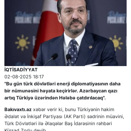
İQTİSADİYYAT
02-08-2025 18:17
"Bu gün türk dövlətləri enerji diplomatiyasının daha
bir nümunəsini həyata keçirirlər. Azərbaycan qazı
artıq Türkiyə üzərindən Hələbə çatdırılacaq".
Bakıvaxtı.az
xəbər verir ki, bunu Türkiyənin hakim
Ədalət və İnkişaf Partiyası (AK Parti) sədrinin müavini,
Türk Dövlətləri ilə Əlaqələr Baş İdarəsinin rəhbəri
Kürşad Zorlu deyib.