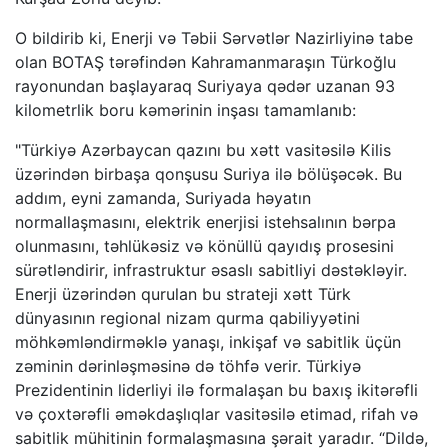
O bildirib ki, Enerji və Təbii Sərvətlər Nazirliyinə tabe
olan BOTAŞ tərəfindən Kahramanmaraşın Türkoğlu
rayonundan başlayaraq Suriyaya qədər uzanan 93
kilometrlik boru kəmərinin inşası tamamlanıb:
"Türkiyə Azərbaycan qazını bu xətt vasitəsilə Kilis
üzərindən birbaşa qonşusu Suriya ilə bölüşəcək. Bu
addım, eyni zamanda, Suriyada həyatın
normallaşmasını, elektrik enerjisi istehsalının bərpa
olunmasını, təhlükəsiz və könüllü qayıdış prosesini
sürətləndirir, infrastruktur əsaslı sabitliyi dəstəkləyir.
Enerji üzərindən qurulan bu strateji xətt Türk
dünyasının regional nizam qurma qabiliyyətini
möhkəmləndirməklə yanaşı, inkişaf və sabitlik üçün
zəminin dərinləşməsinə də töhfə verir. Türkiyə
Prezidentinin liderliyi ilə formalaşan bu baxış ikitərəfli
və çoxtərəfli əməkdaşlıqlar vasitəsilə etimad, rifah və
sabitlik mühitinin formalaşmasına şərait yaradır. “Dildə,