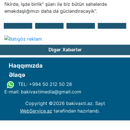
fikirdə, işdə birlik” şüarı ilə biz bütün sahələrdə
əməkdaşlığımızı daha da gücləndirəcəyik”.
Digər Xəbərlər
Haqqımızda
Əlaqə
TEL: +994 50 212 50 28
E-mail: bakivaxtimedia
@
gmail.com
Copyright ©
2026 bakivaxti.az. Sayt
WebService.az
tərəfindən hazırlanıb.