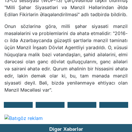
13-cü sessiyası (WUF-13) çərçivəsində təşkil olunmuş
"Milli Şəhər Siyasətləri və Mənzil Həllərindən Əldə
Edilən Fikirlərin Əlaqələndirilməsi" adlı tədbirdə bildirib.
Onun sözlərinə görə, milli şəhər siyasəti mənzil
məsələlərini və problemlərini də əhatə etməlidir: "2016-
cı ildə Azərbaycanda güzəştli şərtlərlə mənzil təminatı
üçün Mənzil İnşaatı Dövlət Agentliyi yaradıldı. O, xüsusi
hüquqlara malik bəzi vətəndaşları, şəhid ailələrini, elmi
dərəcəsi olan gənc dövlət qulluqçularını, gənc ailələri
və sairəni əhatə edir. Qurum əhalinin bir hissəsini əhatə
edir, lakin demək olar ki, bu, tam mənada mənzil
siyasəti deyil. Bəli, bizdə yenilənməyə ehtiyacı olan
Mənzil Məcəlləsi var".
Digər Xəbərlər