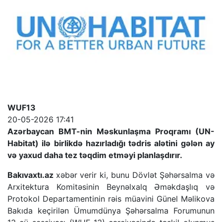
WUF13
20-05-2026 17:41
Azərbaycan BMT-nin Məskunlaşma Proqramı (UN-
Habitat) ilə birlikdə hazırladığı tədris alətini gələn ay
və yaxud daha tez təqdim etməyi planlaşdırır.
Bakıvaxtı.az
xəbər verir ki, bunu Dövlət Şəhərsalma və
Arxitektura Komitəsinin Beynəlxalq Əməkdaşlıq və
Protokol Departamentinin rəis müavini Günel Məlikova
Bakıda keçirilən Ümumdünya Şəhərsalma Forumunun