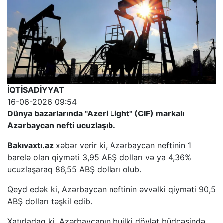
İQTİSADİYYAT
16-06-2026 09:54
Dünya bazarlarında "Azeri Light" (CIF) markalı
Azərbaycan nefti ucuzlaşıb.
Bakıvaxtı.az
xəbər verir ki, Azərbaycan neftinin 1
barelə olan qiyməti 3,95 ABŞ dolları və ya 4,36%
ucuzlaşaraq 86,55 ABŞ dolları olub.
Qeyd edək ki, Azərbaycan neftinin əvvəlki qiyməti 90,5
ABŞ dolları təşkil edib.
Xatırladaq ki, Azərbaycanın builki dövlət büdcəsində