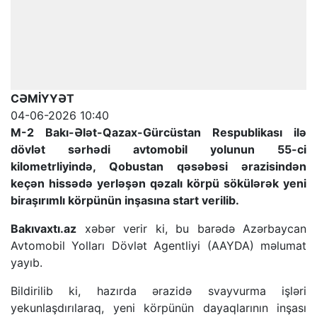
CƏMİYYƏT
04-06-2026 10:40
M-2 Bakı-Ələt-Qazax-Gürcüstan Respublikası ilə
dövlət sərhədi avtomobil yolunun 55-ci
kilometrliyində, Qobustan qəsəbəsi ərazisindən
keçən hissədə yerləşən qəzalı körpü sökülərək yeni
biraşırımlı körpünün inşasına start verilib.
Bakıvaxtı.az
xəbər verir ki, bu barədə Azərbaycan
Avtomobil Yolları Dövlət Agentliyi (AAYDA) məlumat
yayıb.
Bildirilib ki, hazırda ərazidə svayvurma işləri
yekunlaşdırılaraq, yeni körpünün dayaqlarının inşası