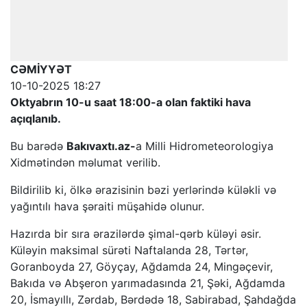
CƏMİYYƏT
10-10-2025 18:27
Oktyabrın 10-u saat 18:00-a olan faktiki hava
açıqlanıb.
Bu barədə
Bakıvaxtı.az-
a Milli Hidrometeorologiya
Xidmətindən məlumat verilib.
Bildirilib ki, ölkə ərazisinin bəzi yerlərində küləkli və
yağıntılı hava şəraiti müşahidə olunur.
Hazırda bir sıra ərazilərdə şimal-qərb küləyi əsir.
Küləyin maksimal sürəti Naftalanda 28, Tərtər,
Goranboyda 27, Göyçay, Ağdamda 24, Mingəçevir,
Bakıda və Abşeron yarımadasında 21, Şəki, Ağdamda
20, İsmayıllı, Zərdab, Bərdədə 18, Sabirabad, Şahdağda