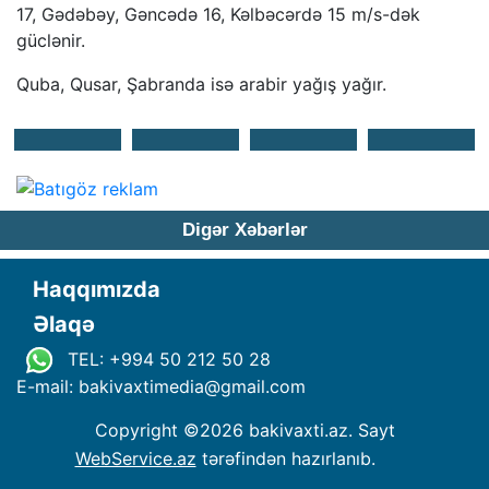
17, Gədəbəy, Gəncədə 16, Kəlbəcərdə 15 m/s-dək
güclənir.
Quba, Qusar, Şabranda isə arabir yağış yağır.
Digər Xəbərlər
Haqqımızda
Əlaqə
TEL: +994 50 212 50 28
E-mail: bakivaxtimedia
@
gmail.com
Copyright ©
2026 bakivaxti.az. Sayt
WebService.az
tərəfindən hazırlanıb.