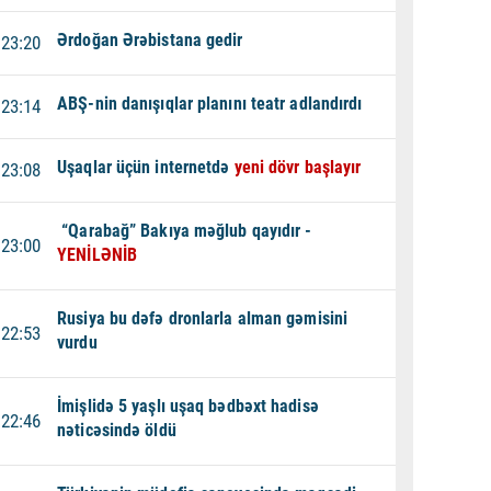
Ərdoğan Ərəbistana gedir
23:20
ABŞ-nin danışıqlar planını teatr adlandırdı
23:14
Uşaqlar üçün internetdə
yeni dövr başlayır
23:08
“Qarabağ” Bakıya məğlub qayıdır -
23:00
YENİLƏNİB
Rusiya bu dəfə dronlarla alman gəmisini
22:53
vurdu
İmişlidə 5 yaşlı uşaq bədbəxt hadisə
22:46
nəticəsində öldü