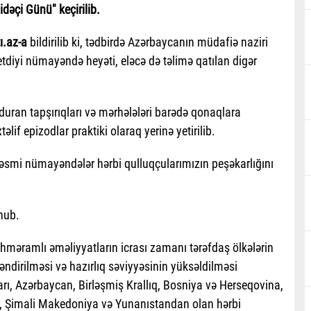
dəçi Günü" keçirilib.
ı.az-a
bildirilib ki, tədbirdə Azərbaycanın müdafiə naziri
tdiyi nümayəndə heyəti, eləcə də təlimə qatılan digər
 duran tapşırıqları və mərhələləri barədə qonaqlara
if epizodlar praktiki olaraq yerinə yetirilib.
əsmi nümayəndələr hərbi qulluqçularımızın peşəkarlığını
nub.
hməramlı əməliyyatların icrası zamanı tərəfdaş ölkələrin
ləndirilməsi və hazırlıq səviyyəsinin yüksəldilməsi
arı, Azərbaycan, Birləşmiş Krallıq, Bosniya və Herseqovina,
a, Şimali Makedoniya və Yunanıstandan olan hərbi