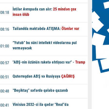
İstilər Avropada can alır:
25 mindən çox
08:18
insan ölüb
Tailandda məktəbdə ATIŞMA:
Ölənlər var
08:16
“Yutub” bu süni intellekt videolarına pul
01:00
verməyəcək
"ABŞ-nin özünün raketə ehtiyacı var" -
Tramp
00:57
Quterreşdən ABŞ və Rusiyaya
ÇAĞIRIŞ
00:51
“Beşiktaş” səfərdə qələbə qazanıb
00:48
Vinisius 2032-ci ilə qədər “Real”da
00:41