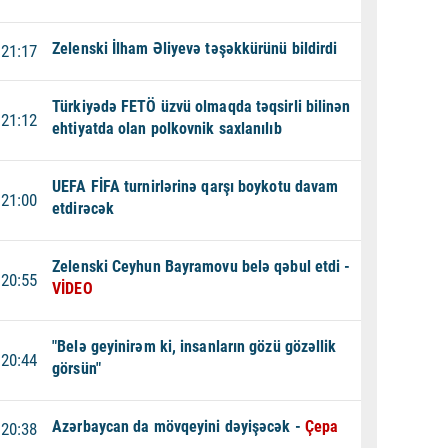
Zelenski İlham Əliyevə təşəkkürünü bildirdi
21:17
Türkiyədə FETÖ üzvü olmaqda təqsirli bilinən
21:12
ehtiyatda olan polkovnik saxlanılıb
UEFA FİFA turnirlərinə qarşı boykotu davam
21:00
etdirəcək
Zelenski Ceyhun Bayramovu belə qəbul etdi -
20:55
VİDEO
"Belə geyinirəm ki, insanların gözü gözəllik
20:44
görsün"
Azərbaycan da mövqeyini dəyişəcək -
Çepa
20:38