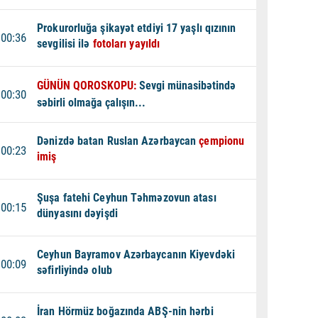
Prokurorluğa şikayət etdiyi 17 yaşlı qızının
00:36
sevgilisi ilə
fotoları yayıldı
GÜNÜN QOROSKOPU:
Sevgi münasibətində
00:30
səbirli olmağa çalışın...
Dənizdə batan Ruslan Azərbaycan
çempionu
00:23
imiş
Şuşa fatehi Ceyhun Təhməzovun atası
00:15
dünyasını dəyişdi
Ceyhun Bayramov Azərbaycanın Kiyevdəki
00:09
səfirliyində olub
İran Hörmüz boğazında ABŞ-nin hərbi