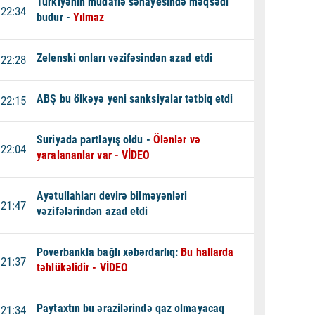
Türkiyənin müdafiə sənayesində məqsədi
22:34
budur -
Yılmaz
Zelenski onları vəzifəsindən azad etdi
22:28
ABŞ bu ölkəyə yeni sanksiyalar tətbiq etdi
22:15
Suriyada partlayış oldu -
Ölənlər və
22:04
yaralananlar var - VİDEO
Ayətullahları devirə bilməyənləri
21:47
vəzifələrindən azad etdi
Poverbankla bağlı xəbərdarlıq:
Bu hallarda
21:37
təhlükəlidir - VİDEO
Paytaxtın bu ərazilərində qaz olmayacaq
21:34