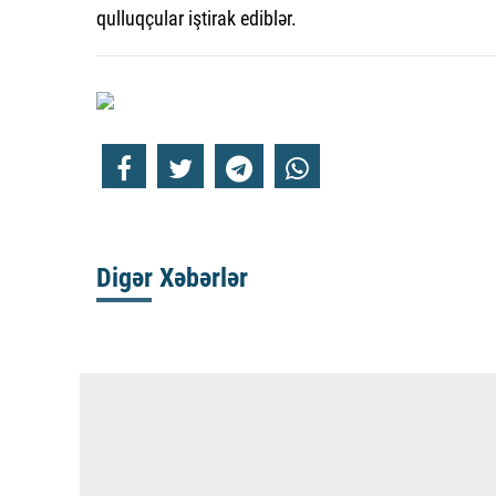
qulluqçular iştirak ediblər.
Digər Xəbərlər