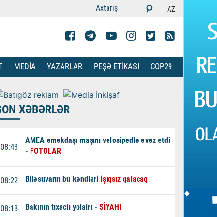
AZ
T
MEDİA
YAZARLAR
PEŞƏ ETİKASI
COP29
SON XƏBƏRLƏR
AMEA əməkdaşı maşını velosipedlə əvəz etdi
08:43
-
FOTOLAR
Biləsuvarın bu kəndləri
işıqsız qalacaq
08:22
Bakının tıxaclı yolalrı -
SİYAHI
08:18