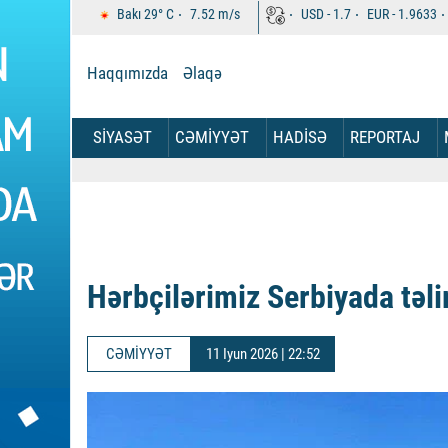
Bakı
29°
C
7.52
m/s
USD -
1.7
EUR -
1.9633
Haqqımızda
Əlaqə
SİYASƏT
CƏMİYYƏT
HADİSƏ
REPORTAJ
Hərbçilərimiz Serbiyada təl
CƏMİYYƏT
11 Iyun 2026 | 22:52