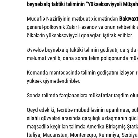
beynəlxalq taktiki təliminin "Yüksəksəviyyəli Müşahi
Müdafiə Nazirliyinin mətbuat xidmətindən
Bakıvaxt
general-polkovnik Zakir Həsənov və onun rəhbərlik e
ölkələrin yüksəksəviyyəli qonaqları iştirak ediblər.
Əvvəlcə beynəlxalq taktiki təlimin gedişatı, qarşıda
məlumat verilib, daha sonra təlim poliqonunda müxtəl
Komanda məntəqəsində təlimin gedişatını izləyən r
yüksək qiymətləndiriblər.
Sonda təlimdə fərqlənənlərə mükafatlar təqdim olu
Qeyd edək ki, təcrübə mübadiləsinin aparılması, sül
silahlı qüvvələri arasında qarşılıqlı uzlaşmanın güc
məqsədilə keçirilən təlimdə Amerika Birləşmiş Ştatl
İtaliya, Macarıstan, Monteneqro, Rumıniya, Serbiy