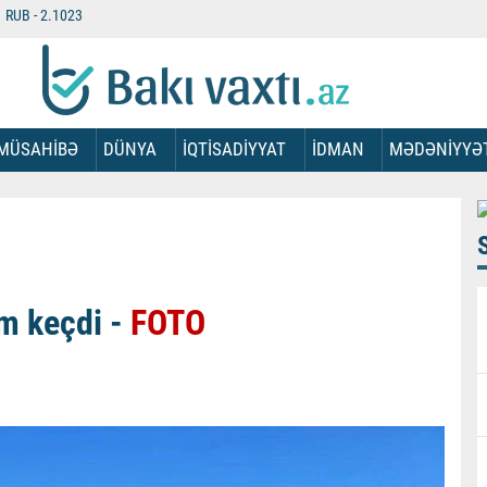
RUB -
2.1023
MÜSAHİBƏ
DÜNYA
İQTİSADİYYAT
İDMAN
MƏDƏNİYYƏ
im keçdi -
FOTO