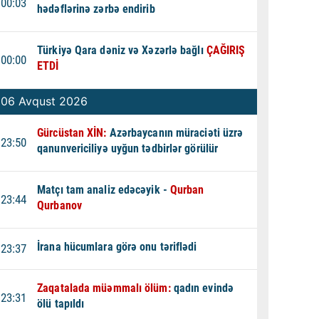
00:03
hədəflərinə zərbə endirib
Türkiyə Qara dəniz və Xəzərlə bağlı
ÇAĞIRIŞ
00:00
ETDİ
06 Avqust 2026
Gürcüstan XİN:
Azərbaycanın müraciəti üzrə
23:50
qanunvericiliyə uyğun tədbirlər görülür
Matçı tam analiz edəcəyik -
Qurban
23:44
Qurbanov
İrana hücumlara görə onu təriflədi
23:37
Zaqatalada müəmmalı ölüm:
qadın evində
23:31
ölü tapıldı