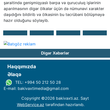
şəraitində genişmiqyaslı bərpa və quruculuq işlərinin
aparılmasının digər ölkələr üçün də nümunəvi xarakter
daşıdığını bildirib və ölkəsinin bu təcrübəni bölüşməyə
hazır olduğunu söyləyib.
Digər Xəbərlər
Haqqımızda
Əlaqə
TEL: +994 50 212 50 28
E-mail: bakivaxtimedia
@
gmail.com
Copyright ©
2026 bakivaxti.az. Sayt
WebService.az
tərəfindən hazırlanıb.