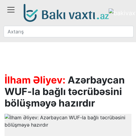
İlham Əliyev:
Azərbaycan
WUF-la bağlı təcrübəsini
bölüşməyə hazırdır