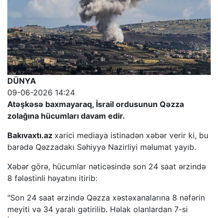
DÜNYA
09-06-2026 14:24
Atəşkəsə baxmayaraq, İsrail ordusunun Qəzza
zolağına hücumları davam edir.
Bakıvaxtı.az
xarici mediaya istinadən xəbər verir ki, bu
barədə Qəzzadakı Səhiyyə Nazirliyi məlumat yayıb.
Xəbər görə, hücumlar nəticəsində son 24 saat ərzində
8 fələstinli həyatını itirib:
"Son 24 saat ərzində Qəzza xəstəxanalarına 8 nəfərin
meyiti və 34 yaralı gətirilib. Həlak olanlardan 7-si