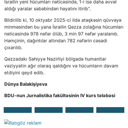
İsrailin yeni hücumları nəticəsində, 1-i isə daha əvvəl
aldığı yaralar səbəbindən həyatını itirib".
Bildirilib ki, 10 oktyabr 2025-ci ildə atəşkəsin qüvvəyə
minməsindən bu yana İsrailin Qəzza zolağına hücumları
nəticəsində 978 nəfər ölüb, 3 min 97 nəfər yaralanıb.
Həmçinin, dağıntılar altından 782 nəfərin cəsədi
çıxarılıb.
Qəzzadakı Səhiyyə Nazirliyi bölgədə humanitar
vəziyyətin ağır olaraq qaldığını və hücumların davam
etdiyini qeyd edib.
Dünya Balakişiyeva
BDU-nun Jurnalistika fakültəsinin IV kurs tələbəsi