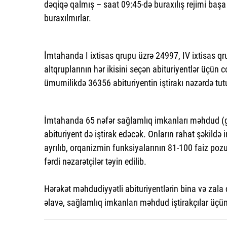
dəqiqə qalmış – saat 09:45-də buraxılış rejimi başa
buraxılmırlar.
İmtahanda I ixtisas qrupu üzrə 24997, IV ixtisas qr
altqruplarının hər ikisini seçən abituriyentlər üçün
ümumilikdə 36356 abituriyentin iştirakı nəzərdə tutu
İmtahanda 65 nəfər sağlamlıq imkanları məhdud (gözdə
abituriyent də iştirak edəcək. Onların rahat şəkild
ayrılıb, orqanizmin funksiyalarının 81-100 faiz poz
fərdi nəzarətçilər təyin edilib.
Hərəkət məhdudiyyətli abituriyentlərin bina və zala 
əlavə, sağlamlıq imkanları məhdud iştirakçılar üçün a