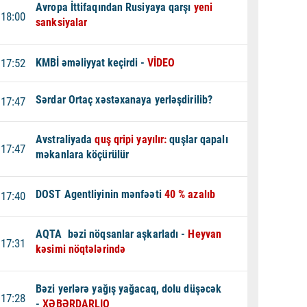
Avropa İttifaqından Rusiyaya qarşı
yeni
18:00
sanksiyalar
17:52
KMBİ əməliyyat keçirdi -
VİDEO
Sərdar Ortaç xəstəxanaya yerləşdirilib?
17:47
Avstraliyada
quş qripi yayılır:
quşlar qapalı
17:47
məkanlara köçürülür
DOST Agentliyinin mənfəəti
40 % azalıb
17:40
AQTA bəzi nöqsanlar aşkarladı -
Heyvan
17:31
kəsimi nöqtələrində
Bəzi yerlərə yağış yağacaq, dolu düşəcək
17:28
-
XƏBƏRDARLIQ