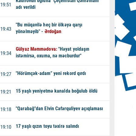
Kadırovun oğluna "Çeçenistan Qəhrəmanı"
19:51
adı verildi
"Bu müqavilə heç bir ölkəyə qarşı
19:43
yönəlməyib" -
Ərdoğan
Gülyaz Məmmədova:
"Həyat yoldaşın
19:34
istəmirsə, oxuma, nə məcburdur"
"Hörümçək-adam” yeni rekord qırdı
19:27
15 yaşlı yeniyetmə kanalda boğulub öldü
19:21
"Qarabağ"dan Elvin Cəfərquliyev açıqlaması
19:18
17 yaşlı qızın toyu təxirə salındı
19:10