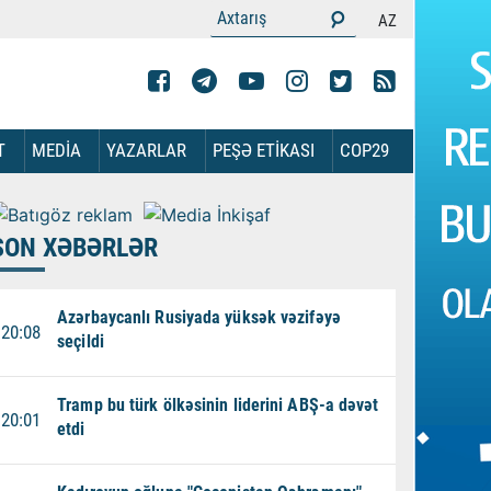
AZ
T
MEDİA
YAZARLAR
PEŞƏ ETİKASI
COP29
SON XƏBƏRLƏR
Azərbaycanlı Rusiyada yüksək vəzifəyə
20:08
seçildi
Tramp bu türk ölkəsinin liderini ABŞ-a dəvət
20:01
etdi