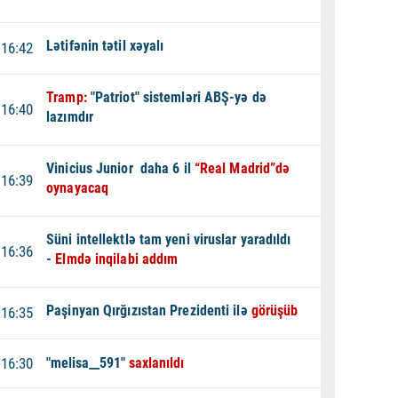
Lətifənin tətil xəyalı
16:42
Tramp:
"Patriot" sistemləri ABŞ-yə də
16:40
lazımdır
Vinicius Junior daha 6 il
“Real Madrid”də
16:39
oynayacaq
Süni intellektlə tam yeni viruslar yaradıldı
16:36
-
Elmdə inqilabi addım
Paşinyan Qırğızıstan Prezidenti ilə
görüşüb
16:35
16:30
"melisa__591"
saxlanıldı