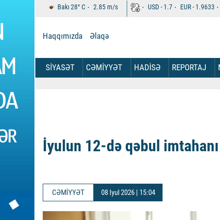
Bakı
28°
C
2.85
m/s
USD -
1.7
EUR -
1.9633
Haqqımızda
Əlaqə
SİYASƏT
CƏMİYYƏT
HADİSƏ
REPORTAJ
İyulun 12-də qəbul imtahanı
CƏMİYYƏT
08 Iyul 2026 | 15:04