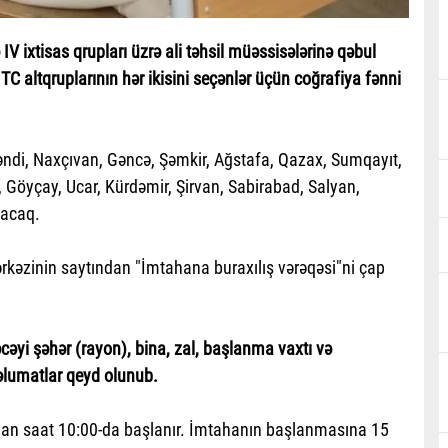
IV ixtisas qrupları üzrə ali təhsil müəssisələrinə qəbul
TC altqruplarının hər ikisini seçənlər üçün coğrafiya fənni
kəndi, Naxçıvan, Gəncə, Şəmkir, Ağstafa, Qazax, Sumqayıt,
 Göyçay, Ucar, Kürdəmir, Şirvan, Sabirabad, Salyan,
nacaq.
ərkəzinin saytından "İmtahana buraxılış vərəqəsi"ni çap
cəyi şəhər (rayon), bina, zal, başlanma vaxtı və
əlumatlar qeyd olunub.
mtahan saat 10:00-da başlanır. İmtahanın başlanmasına 15