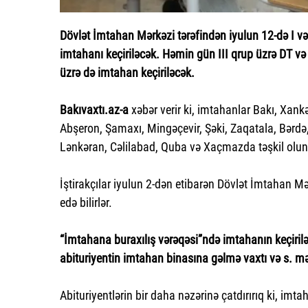
Dövlət İmtahan Mərkəzi tərəfindən iyulun 12-də I və 
imtahanı keçiriləcək. Həmin gün III qrup üzrə DT və 
üzrə də imtahan keçiriləcək.
Bakıvaxtı.az-a
xəbər verir ki, imtahanlar Bakı, Xan
Abşeron, Şamaxı, Mingəçevir, Şəki, Zaqatala, Bərdə,
Lənkəran, Cəlilabad, Quba və Xaçmazda təşkil olu
İştirakçılar iyulun 2-dən etibarən Dövlət İmtahan M
edə bilirlər.
“İmtahana buraxılış vərəqəsi”ndə imtahanın keçirilə
abituriyentin imtahan binasına gəlmə vaxtı və s. m
Abituriyentlərin bir daha nəzərinə çatdırırıq ki, i