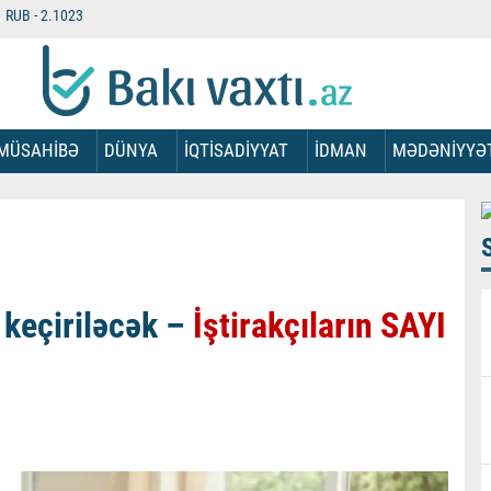
RUB -
2.1023
MÜSAHİBƏ
DÜNYA
İQTİSADİYYAT
İDMAN
MƏDƏNİYYƏ
 keçiriləcək –
İştirakçıların SAYI