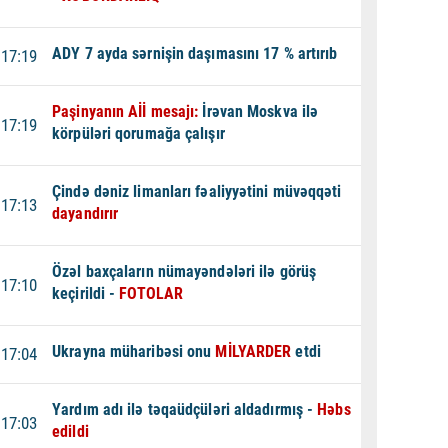
ADY 7 ayda sərnişin daşımasını 17 % artırıb
17:19
Paşinyanın Aİİ mesajı:
İrəvan Moskva ilə
17:19
körpüləri qorumağa çalışır
Çində dəniz limanları fəaliyyətini müvəqqəti
17:13
dayandırır
Özəl baxçaların nümayəndələri ilə görüş
17:10
keçirildi -
FOTOLAR
Ukrayna müharibəsi onu
MİLYARDER
etdi
17:04
Yardım adı ilə təqaüdçüləri aldadırmış -
Həbs
17:03
edildi