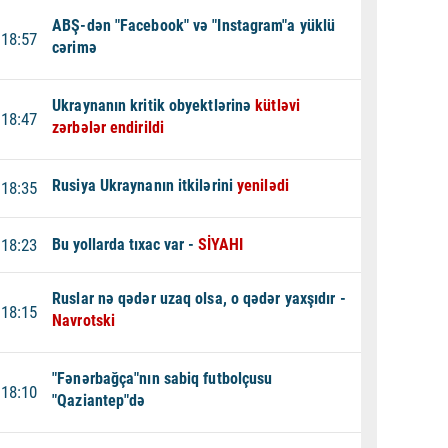
ABŞ-dən "Facebook" və "Instagram"a yüklü
18:57
cərimə
Ukraynanın kritik obyektlərinə
kütləvi
18:47
zərbələr endirildi
Rusiya Ukraynanın itkilərini
yenilədi
18:35
18:23
Bu yollarda tıxac var -
SİYAHI
Ruslar nə qədər uzaq olsa, o qədər yaxşıdır -
18:15
Navrotski
"Fənərbağça"nın sabiq futbolçusu
18:10
"Qaziantep"də