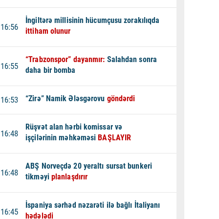
İngiltərə millisinin hücumçusu zorakılıqda
16:56
ittiham olunur
“Trabzonspor” dayanmır:
Salahdan sonra
16:55
daha bir bomba
“Zirə” Namik Ələsgərovu
göndərdi
16:53
Rüşvət alan hərbi komissar və
16:48
işçilərinin məhkəməsi
BAŞLAYIR
ABŞ Norveçdə 20 yeraltı sursat bunkeri
16:48
tikməyi
planlaşdırır
İspaniya sərhəd nəzarəti ilə bağlı İtaliyanı
16:45
hədələdi