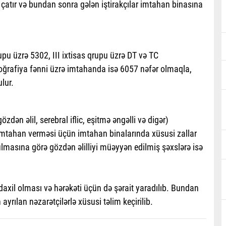
 çatır və bundan sonra gələn iştirakçılar imtahan binasına
upu üzrə 5302, III ixtisas qrupu üzrə DT və TC
 coğrafiya fənni üzrə imtahanda isə 6057 nəfər olmaqla,
lur.
n əlil, serebral iflic, eşitmə əngəlli və digər)
ə imtahan verməsi üçün imtahan binalarında xüsusi zallar
ulmasına görə gözdən əlilliyi müəyyən edilmiş şəxslərə isə
daxil olması və hərəkəti üçün də şərait yaradılıb. Bundan
yrılan nəzarətçilərlə xüsusi təlim keçirilib.