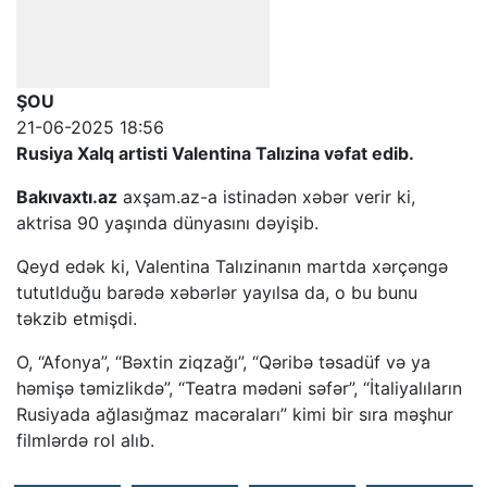
ŞOU
21-06-2025 18:56
Rusiya Xalq artisti Valentina Talızina vəfat edib.
Bakıvaxtı.az
axşam.az-a istinadən xəbər verir ki,
aktrisa 90 yaşında dünyasını dəyişib.
Qeyd edək ki, Valentina Talızinanın martda xərçəngə
tututlduğu barədə xəbərlər yayılsa da, o bu bunu
təkzib etmişdi.
O, “Afonya”, “Bəxtin ziqzağı”, “Qəribə təsadüf və ya
həmişə təmizlikdə”, “Teatra mədəni səfər”, “İtaliyalıların
Rusiyada ağlasığmaz macəraları” kimi bir sıra məşhur
filmlərdə rol alıb.