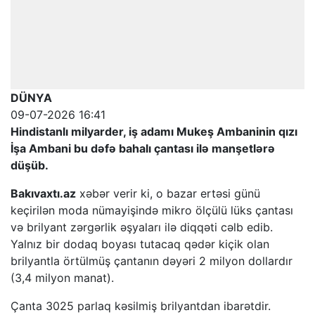
DÜNYA
09-07-2026 16:41
Hindistanlı milyarder, iş adamı Mukeş Ambaninin qızı
İşa Ambani bu dəfə bahalı çantası ilə manşetlərə
düşüb.
Bakıvaxtı.az
xəbər verir ki, o bazar ertəsi günü
keçirilən moda nümayişində mikro ölçülü lüks çantası
və brilyant zərgərlik əşyaları ilə diqqəti cəlb edib.
Yalnız bir dodaq boyası tutacaq qədər kiçik olan
brilyantla örtülmüş çantanın dəyəri 2 milyon dollardır
(3,4 milyon manat).
Çanta 3025 parlaq kəsilmiş brilyantdan ibarətdir.