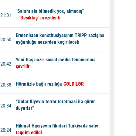
"Salahı ala bilmədik yox, almadıq"
21:01
-
"Beşiktaş" prezidenti
Ermənistan konstitusiyasının TRIPP sazişinə
20:50
uyğunluğu nəzərdən keçiriləcək
Yeni Baş nazir sosial media fenomeninə
20:42
çevrilir
Hörmüzlə bağlı razılığa
GƏLDİLƏR
20:38
“Onlar Kiyevin terror törətməsi ilə qürur
20:34
duyurlar”
Hikmət Hacıyevin fikirləri Türkiyədə səhv
20:24
təqdim edildi