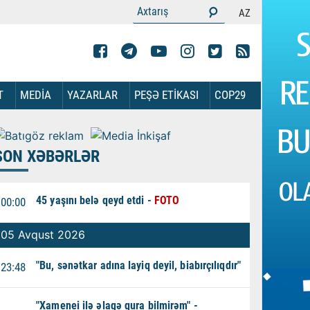
AZ
T
MEDİA
YAZARLAR
PEŞƏ ETİKASI
COP29
SON XƏBƏRLƏR
45 yaşını belə qeyd etdi -
FOTO
00:00
05 Avqust 2026
"Bu, sənətkar adına layiq deyil, biabırçılıqdır"
23:48
"Xamenei ilə əlaqə qura bilmirəm" -