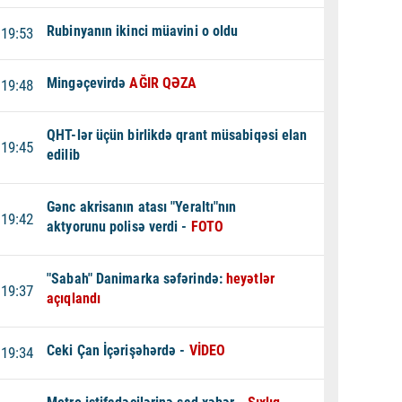
Rubinyanın ikinci müavini o oldu
19:53
Mingəçevirdə
AĞIR QƏZA
19:48
QHT-lər üçün birlikdə qrant müsabiqəsi elan
19:45
edilib
Gənc akrisanın atası "Yeraltı"nın
19:42
aktyorunu polisə verdi -
FOTO
"Sabah" Danimarka səfərində:
heyətlər
19:37
açıqlandı
Ceki Çan İçərişəhərdə -
VİDEO
19:34