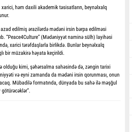
xarici, həm daxili akademik təsisatların, beynəlxalq
unur.
ad edilmiş ərazilərdə mədəni irsin bərpa edilməsi
b. “Peace4Culture” (Mədəniyyət naminə sülh) layihəsi
ə, xarici tərəfdaşlarla birlikdə. Bunlar beynəlxalq
qlı bir müzakirə həyata keçirildi.
 olduğu kimi, şəhərsalma sahəsində də, zəngin tarixi
iyyəti və eyni zamanda da mədəni irsin qorunması, onun
lacaq. Mübadilə formatında, dünyada bu sahə ilə məşğul
 götürəcəklər”.