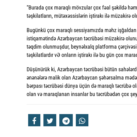
“Burada çox maraqlı mövzular çox fəal şəkildə həm 
təşkilatların, mütəxəssislərin iştirakı ilə müzakirə ol
Bugünkü çox maraqlı sessiyamızda məhz işğaldan az
istiqamətində Azərbaycan təcrübəsi müzakirə olunu
təqdim olunmuşdur, beynəlxalq platforma çərçivəsind
təşkilatlardır vƏ onların iştirakı ilə bu gün çox mara
Düşünürük ki, Azərbaycan təcrübəsi bütün sahələrdə
ənənələrə malik olan Azərbaycan şəhərsalma mədən
bərpası təcrübəsi dünya üçün də maraqlı təcrübə o
olan və maraqlanan insanlar bu təcrübədən çox şey