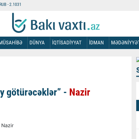
RUB -
2.1031
MÜSAHİBƏ
DÜNYA
İQTİSADİYYAT
İDMAN
MƏDƏNİYYƏ
y götürəcəklər” -
Nazir