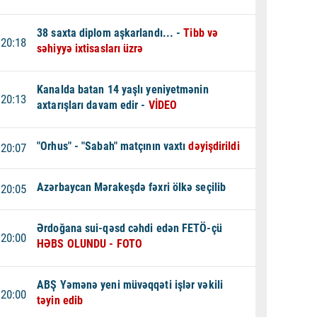
38 saxta diplom aşkarlandı... -
Tibb və
20:18
səhiyyə ixtisasları üzrə
Kanalda batan 14 yaşlı yeniyetmənin
20:13
axtarışları davam edir -
VİDEO
"Orhus" - "Sabah" matçının vaxtı
dəyişdirildi
20:07
Azərbaycan Mərakeşdə fəxri ölkə seçilib
20:05
Ərdoğana sui-qəsd cəhdi edən FETÖ-çü
20:00
HƏBS OLUNDU - FOTO
ABŞ Yəmənə yeni müvəqqəti işlər vəkili
20:00
təyin edib