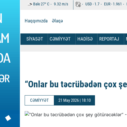
Bakı
27°
C
9.32
m/s
USD -
1.7
EUR -
1.961
Haqqımızda
Əlaqə
SİYASƏT
CƏMİYYƏT
HADİSƏ
REPORTAJ
“Onlar bu təcrübədən çox şe
CƏMİYYƏT
21 May 2026 | 18:10