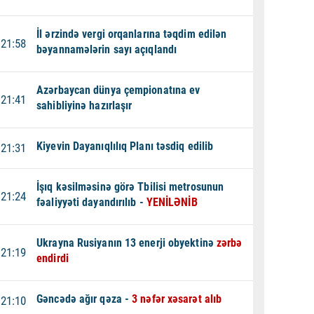
İl ərzində vergi orqanlarına təqdim edilən
21:58
bəyannamələrin sayı açıqlandı
Azərbaycan dünya çempionatına ev
21:41
sahibliyinə hazırlaşır
Kiyevin Dayanıqlılıq Planı təsdiq edilib
21:31
İşıq kəsilməsinə görə Tbilisi metrosunun
21:24
fəaliyyəti dayandırılıb -
YENİLƏNİB
Ukrayna Rusiyanın 13 enerji obyektinə
zərbə
21:19
endirdi
Gəncədə ağır qəza -
3 nəfər xəsarət alıb
21:10