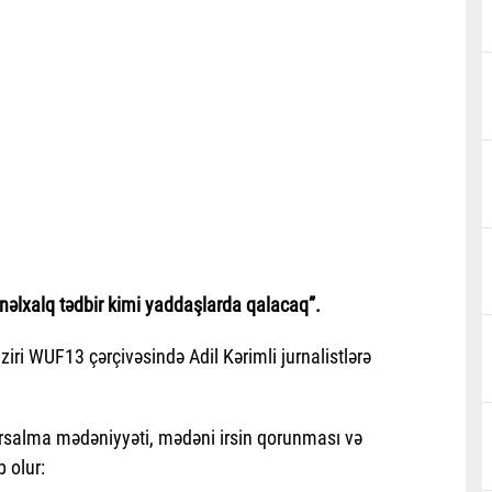
əlxalq tədbir kimi yaddaşlarda qalacaq”.
ziri WUF13 çərçivəsində Adil Kərimli jurnalistlərə
hərsalma mədəniyyəti, mədəni irsin qorunması və
 olur: