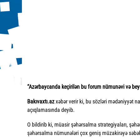
“Azərbaycanda keçirilən bu forum nümunəvi və beyn
Bakıvaxtı.az
xəbər verir ki, bu sözləri mədəniyyət na
açıqlamasında deyib.
O bildirib ki, müasir şəhərsalma strategiyaları, şə
şəhərsalma nümunələri çox geniş müzakirəyə səbəb