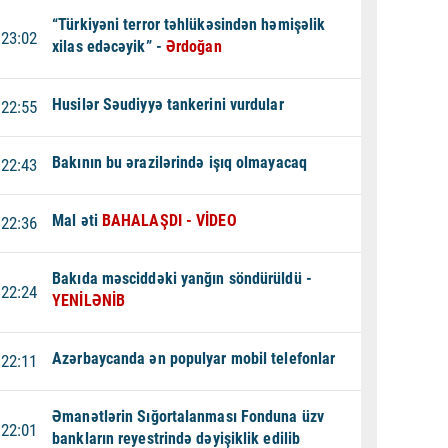
“Türkiyəni terror təhlükəsindən həmişəlik
23:02
xilas edəcəyik” -
Ərdoğan
Husilər Səudiyyə tankerini vurdular
22:55
Bakının bu ərazilərində işıq olmayacaq
22:43
Mal əti
BAHALAŞDI - VİDEO
22:36
Bakıda məsciddəki yanğın söndürüldü -
22:24
YENİLƏNİB
Azərbaycanda ən populyar mobil telefonlar
22:11
Əmanətlərin Sığortalanması Fonduna üzv
22:01
bankların reyestrində dəyişiklik edilib