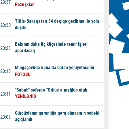
23:37
Pezeşkian
Tiflis-Bakı qatarı 54 dəqiqə gecikmə ilə yola
23:30
düşdü
Bakının daha üç küçəsində təmir işləri
23:23
aparılacaq
Mingəçevirdə kanalda batan yeniyetmənin
23:18
FOTOSU
"Sabah" səfərdə "Orhus"a məğlub olub -
23:11
YENİLƏNİB
Gürcüstanın qaranlığa qərq olmasının səbəbi
23:09
açıqlandı