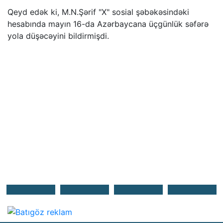
Qeyd edək ki, M.N.Şərif "X" sosial şəbəkəsindəki
hesabında mayın 16-da Azərbaycana üçgünlük səfərə
yola düşəcəyini bildirmişdi.