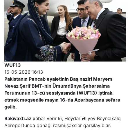
WUF13
16-05-2026 16:13
Pakistanın Pəncab əyalətinin Baş naziri Məryəm
Nəvaz Şərif BMT-nin Ümumdünya Şəhərsalma
Forumunun 13-cü sessiyasında (WUF13) iştirak
etmək məqsədilə mayın 16-da Azərbaycana səfərə
gəlib.
Bakıvaxtı.az
xəbər verir ki, Heydər Əliyev Beynəlxalq
Aeroportunda qonağı rəsmi şəxslər qarşılayıblar.