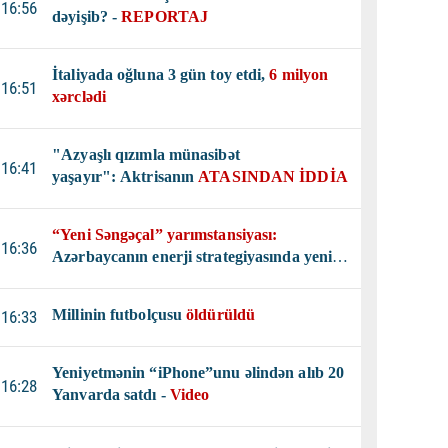
16:56
dəyişib? -
REPORTAJ
İtaliyada oğluna 3 gün toy etdi,
6 milyon
16:51
xərclədi
"Azyaşlı qızımla münasibət
16:41
yaşayır": Aktrisanın
ATASINDAN İDDİA
“Yeni Səngəçal” yarımstansiyası:
16:36
Azərbaycanın enerji strategiyasında yeni
mərhələ
Millinin futbolçusu
öldürüldü
16:33
Yeniyetmənin “iPhone”unu əlindən alıb 20
16:28
Yanvarda satdı -
Video