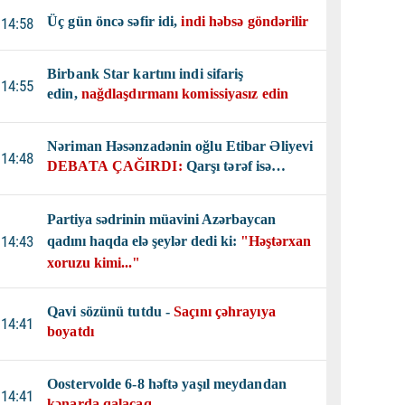
Üç gün öncə səfir idi,
indi həbsə göndərilir
14:58
Birbank Star kartını indi sifariş
14:55
edin,
nağdlaşdırmanı komissiyasız edin
Nəriman Həsənzadənin oğlu Etibar Əliyevi
14:48
DEBATA ÇAĞIRDI:
Qarşı tərəf isə…
Partiya sədrinin müavini Azərbaycan
14:43
qadını haqda elə şeylər dedi ki:
"Həştərxan
xoruzu kimi..."
Qavi sözünü tutdu -
Saçını çəhrayıya
14:41
boyatdı
Oostervolde 6-8 həftə yaşıl meydandan
14:41
kənarda qalacaq