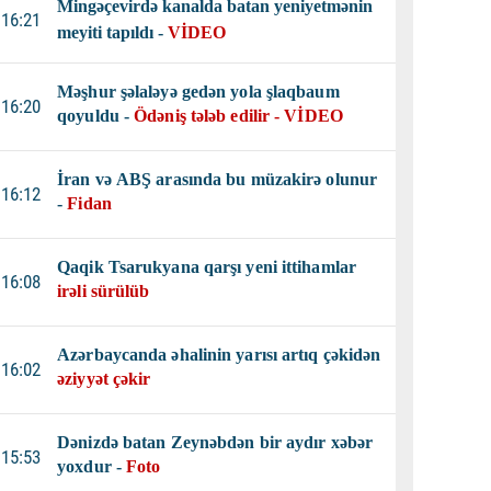
Mingəçevirdə kanalda batan yeniyetmənin
16:21
meyiti tapıldı -
VİDEO
Məşhur şəlaləyə gedən yola şlaqbaum
16:20
qoyuldu -
Ödəniş tələb edilir - VİDEO
İran və ABŞ arasında bu müzakirə olunur
16:12
-
Fidan
Qaqik Tsarukyana qarşı yeni ittihamlar
16:08
irəli sürülüb
Azərbaycanda əhalinin yarısı artıq çəkidən
16:02
əziyyət çəkir
Dənizdə batan Zeynəbdən bir aydır xəbər
15:53
yoxdur -
Foto