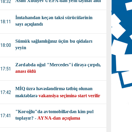
Asim Xudiyev UEFA-dan yeni təyinat aldı
18:32
İmtahandan keçən taksi sürücülərinin
18:11
sayı açıqlandı
Sümük sağlamlığınız üçün bu qidaları
18:00
yeyin
Zərdabda oğul "Mercedes"i dirəyə çırpdı,
17:51
anası öldü
MİQ üzrə həvəsləndirmə tətbiq olunan
17:42
məktəblərə
vakansiya seçiminə start verilir
"Koroğlu"da avtomobillərdən kim pul
17:41
toplayır? -
AYNA-dan açıqlama