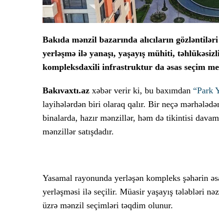
Bakıda mənzil bazarında alıcıların gözləntiləri
yerləşmə ilə yanaşı, yaşayış mühiti, təhlükəsizli
kompleksdaxili infrastruktur da əsas seçim mey
Bakıvaxtı.az
xəbər verir ki, bu baxımdan
“Park 
layihələrdən biri olaraq qalır. Bir neçə mərhələdə
binalarda, hazır mənzillər, həm də tikintisi dava
mənzillər satışdadır.
Yasamal rayonunda yerləşən kompleks şəhərin əsas 
yerləşməsi ilə seçilir. Müasir yaşayış tələbləri n
üzrə mənzil seçimləri təqdim olunur.