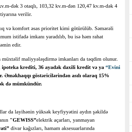
kv.m-dək 3 otaqlı, 103,32 kv.m-dən 120,47 kv.m-dək 4
tiyarına verilir.
ıq və komfort əsas prioritet kimi götürülüb. Səmərəli
mum istifadə imkanı yaradılıb, bu isə həm rahat
təmin edir.
n müxtəlif maliyyələşdirmə imkanları da təqdim olunur.
k ipoteka krediti, 36 ayadək daxili kredit və ya
“Evini
lər. Əməkhaqqı göstəricilərindən asılı olaraq 15%
tmək də mümkündür.
llar da layihənin yüksək keyfiyyətini aydın şəkildə
yanın
"GEWISS”
elektrik açarları, yanmayan
ati”
divar kağızları, hamam aksesuarlarında