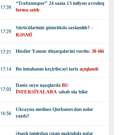
“Trabzonspor” 24 saata 13 milyon avroluq
17:39
forma satdı
Sürücülərimiz gömrükdə saxlanılıb? -
17:29
RƏSMİ
Husilər Yəmən düşərgələrini vurdu:
30 ölü
17:21
17:14
Bu imtahanın keçiriləcəyi tarix
açıqlandı
Dəniz suyu uşaqlarda
BU
17:03
İNFEKSİYALARA
səbəb ola bilər
Ukrayna mediası Qurbanovdan nələr
16:56
yazdı?
Əsaslı təmirdən çıxan məktəbdə nələr