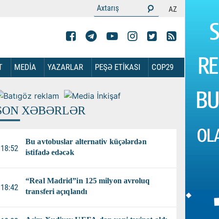
AZ
T
MEDİA
YAZARLAR
PEŞƏ ETİKASI
COP29
SON XƏBƏRLƏR
Bu avtobuslar alternativ küçələrdən
18:52
istifadə edəcək
“Real Madrid”in 125 milyon avroluq
18:42
transferi açıqlandı