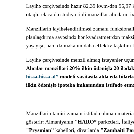
Layihə çərçivəsində hazır 82,39 kv.m-dən 95,97 
otaqlı, eləcə də studiya tipli mənzillər alıcıların ix
Mənzillərin layihələndirilməsi zamanı funksionall
planlaşdırma sayəsində hər kvadratmetrdən maksi
yaşayışı, həm də məkanın daha effektiv təşkilini 
Layihə çərçivəsində mənzil almaq istəyənlər üçü
Alıcılar mənzilləri 20% ilkin ödənişlə 20 ilədə
hissə-hissə al”
modeli vasitəsilə əldə edə bilər
ilkin ödənişlə ipoteka imkanından istifadə e
Mənzillərin təmiri zamanı istifadə olunan materia
göstərir: Almaniyanın
"HARO”
parketləri, İtali
"Prysmian”
kabelləri, divarlarda
"Zambaiti Par