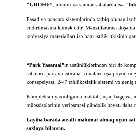
"GROHE”
, ümumi və sanitar sahələrdə isə
"Inf
Fasad və pəncərə sistemlərində tətbiq olunan izo
endirilməsinə kömək edir. Mənzillərarası döşəmə v
izolyasiya materialları isə həm istilik itkisinin qa
“Park Yasamal”
ın üstünlüklərindən biri də komp
sahələri, park və istirahət zonaları, uşaq oyun m
konsepsiyası, 24/7 təhlükəsizlik sistemi və geniş 
Kompleksin yaxınlığında məktəb, uşaq bağçası, mar
müəssisələrinin yerləşməsi gündəlik həyatı daha r
Layihə barədə ətraflı məlumat almaq üçün satış
saxlaya bilərsən.