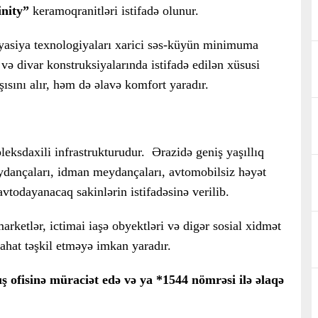
inity”
keramoqranitləri istifadə olunur.
lyasiya texnologiyaları xarici səs-küyün minimuma
ə divar konstruksiyalarında istifadə edilən xüsusi
rşısını alır, həm də əlavə komfort yaradır.
leksdaxili infrastrukturudur. Ərazidə geniş yaşıllıq
eydançaları, idman meydançaları, avtomobilsiz həyət
avtodayanacaq sakinlərin istifadəsinə verilib.
ketlər, ictimai iaşə obyektləri və digər sosial xidmət
ahat təşkil etməyə imkan yaradır.
 ofisinə müraciət edə və ya *1544 nömrəsi ilə əlaqə