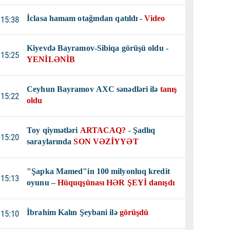
İclasa hamam otağından qatıldı -
Video
15:38
Kiyevdə Bayramov-Sibiqa görüşü oldu -
15:25
YENİLƏNİB
Ceyhun Bayramov AXC sənədləri ilə
tanış
15:22
oldu
Toy qiymətləri
ARTACAQ?
- Şadlıq
15:20
saraylarında
SON VƏZİYYƏT
"Şapka Mamed"in 100 milyonluq kredit
15:13
oyunu –
Hüquqşünası HƏR ŞEYİ danışdı
İbrahim Kalın Şeybani ilə
görüşdü
15:10