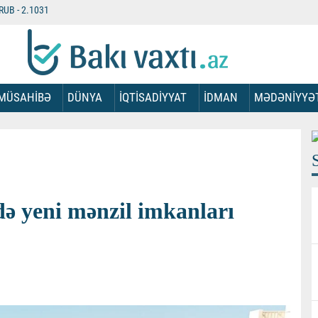
RUB -
2.1031
MÜSAHİBƏ
DÜNYA
İQTİSADİYYAT
İDMAN
MƏDƏNİYYƏ
ə yeni mənzil imkanları