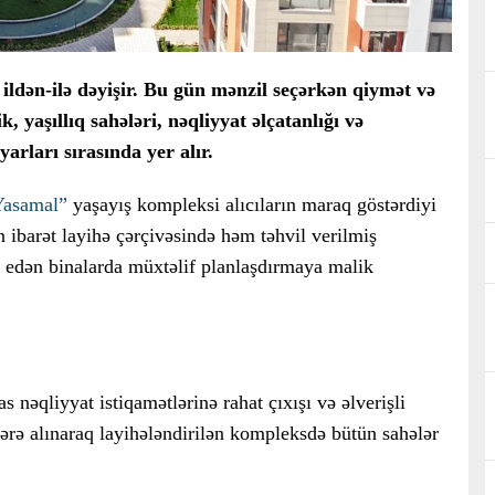
 ildən-ilə dəyişir. Bu gün mənzil seçərkən qiymət və
k, yaşıllıq sahələri, nəqliyyat əlçatanlığı və
arları sırasında yer alır.
Yasamal”
yaşayış kompleksi alıcıların maraq göstərdiyi
n ibarət layihə çərçivəsində həm təhvil verilmiş
m edən binalarda müxtəlif planlaşdırmaya malik
nəqliyyat istiqamətlərinə rahat çıxışı və əlverişli
əzərə alınaraq layihələndirilən kompleksdə bütün sahələr