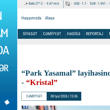
Bakı
27°
C
9.67
m/s
USD -
1.7
EUR -
1.961
Haqqımızda
Əlaqə
SİYASƏT
CƏMİYYƏT
HADİSƏ
REPORTAJ
“Park Yasamal” layihəsind
-
“Kristal”
CƏMİYYƏT
08 Iyul 2026 | 15:06