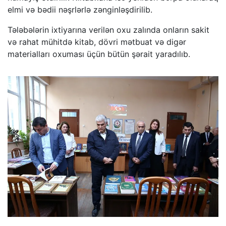
elmi və bədii nəşrlərlə zənginləşdirilib.
Tələbələrin ixtiyarına verilən oxu zalında onların sakit
və rahat mühitdə kitab, dövri mətbuat və digər
materialları oxuması üçün bütün şərait yaradılıb.