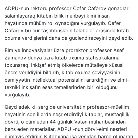
ADPU-nun rektoru professor Cəfər Cəfərov qonaqları
salamlayaraq kitabın bilik mənbəyi kimi insan
həyatında mühüm rol oynadığını vurğulayıb. Cəfər
Cəfərov bu cür təşəbbüslərin tələbələr arasında kitab
oxuma vərdişlərini daha da gücləndirəcəyini qeyd edib.
Elm və innovasiyalar üzrə prorektor professor Asəf
Zamanov dünya üzrə kitab oxuma statistikalarına
toxunaraq, inkişaf etmiş ölkələrdə mütaliəyə xüsusi
önəm verildiyini bildirib, kitab oxuma səviyyəsinin
cəmiyyətin intellektual potensialını artırdığını və elmi-
texniki inkişafın əsas təməllərindən biri olduğunu
vurğulayıb.
Qeyd edək ki, sərgidə universitetin professor-müəllim
heyətinin son illərdə nəşr etdirdiyi kitablar, müstəqillik
dövrü, o cümlədən 44 günlük Vətən müharibəsindən
bəhs edən materiallar, ADPU -nun dörvi-elmi nəşrləri
nümayiş etdirilir. Kiitabxana isə yenidən bərpa olunaraq