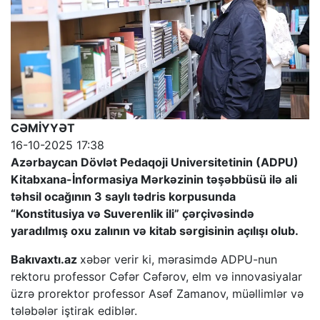
CƏMİYYƏT
16-10-2025 17:38
Azərbaycan Dövlət Pedaqoji Universitetinin (ADPU)
Kitabxana-İnformasiya Mərkəzinin təşəbbüsü ilə ali
təhsil ocağının 3 saylı tədris korpusunda
“Konstitusiya və Suverenlik ili” çərçivəsində
yaradılmış oxu zalının və kitab sərgisinin açılışı olub.
Bakıvaxtı.az
xəbər verir ki, mərasimdə ADPU-nun
rektoru professor Cəfər Cəfərov, elm və innovasiyalar
üzrə prorektor professor Asəf Zamanov, müəllimlər və
tələbələr iştirak ediblər.