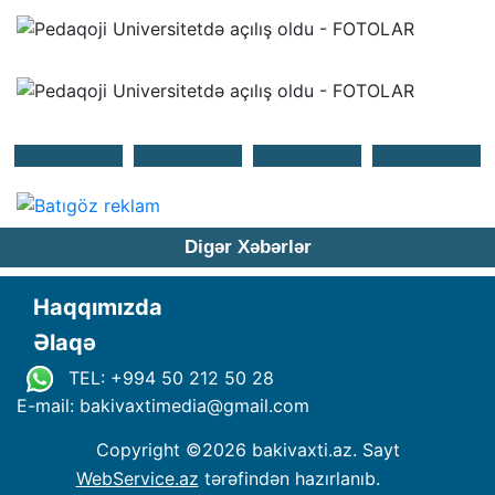
Digər Xəbərlər
Haqqımızda
Əlaqə
TEL: +994 50 212 50 28
E-mail: bakivaxtimedia
@
gmail.com
Copyright ©
2026 bakivaxti.az. Sayt
WebService.az
tərəfindən hazırlanıb.